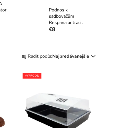
A
tor
Podnos k
sadbovačům
Respana antracit
€8
R
Radiť podľa:
Najpredávanejšie
a
d
e
VÝPRODEJ
n
i
e
p
r
o
d