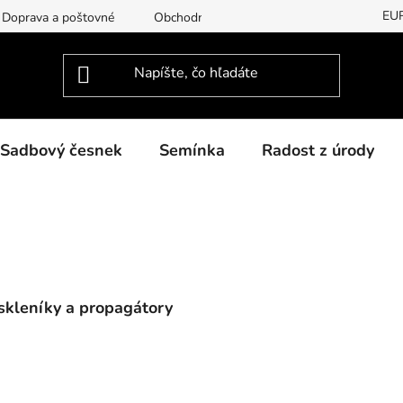
EU
Doprava a poštovné
Obchodní podmínky
Podmínky ochran
Sadbový česnek
Semínka
Radost z úrody
skleníky a propagátory