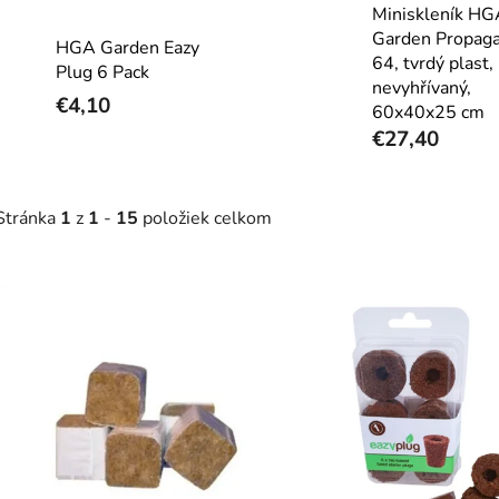
Miniskleník HG
Garden Propaga
HGA Garden Eazy
64, tvrdý plast,
Plug 6 Pack
nevyhřívaný,
€4,10
60x40x25 cm
€27,40
Stránka
1
z
1
-
15
položiek celkom
V
ý
p
s
p
r
o