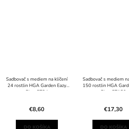
Sadbovač s mediem na klíčení
Sadbovač s mediem na 
24 rostlin HGA Garden Eazy
150 rostlin HGA Gard
Plug CT24
Plug CT150
€8,60
€17,30
DO KOŠÍKA
DO KOŠÍKA