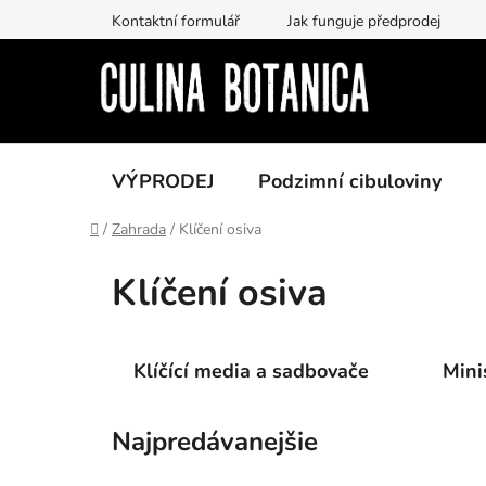
Prejsť
Kontaktní formulář
Jak funguje předprodej
na
obsah
VÝPRODEJ
Podzimní cibuloviny
Domov
/
Zahrada
/
Klíčení osiva
Klíčení osiva
Klíčící media a sadbovače
Mini
Najpredávanejšie