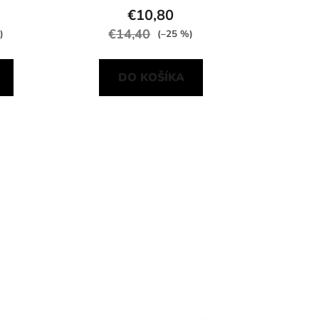
€10,80
€14,40
)
(–25 %)
DO KOŠÍKA