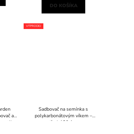
DO KOŠÍKA
VÝPRODEJ
arden
Sadbovač na semínka s
ovač a
polykarbonátovým víkem –
rostlin
střední 39,1 cm