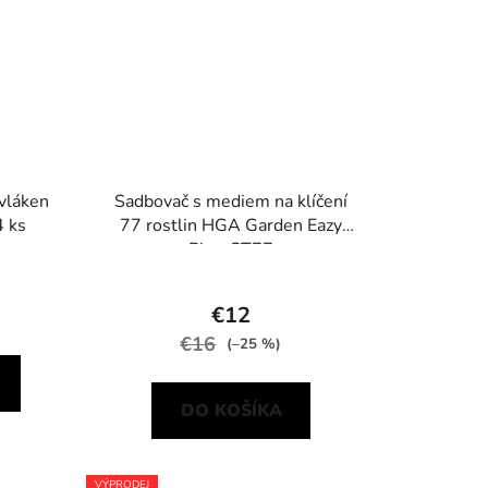
 vláken
Sadbovač s mediem na klíčení
4 ks
77 rostlin HGA Garden Eazy
Plug CT77
€12
€16
(–25 %)
DO KOŠÍKA
VÝPRODEJ