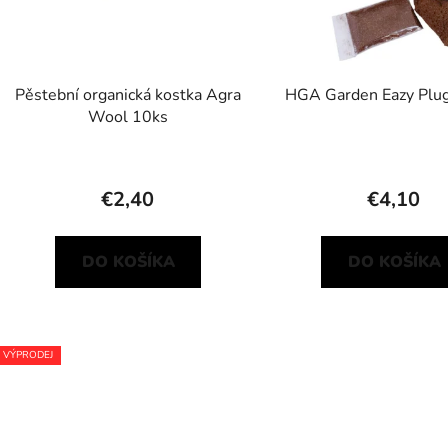
d
u
k
t
Pěstební organická kostka Agra
HGA Garden Eazy Plug
Wool 10ks
o
v
€2,40
€4,10
DO KOŠÍKA
DO KOŠÍKA
VÝPRODEJ