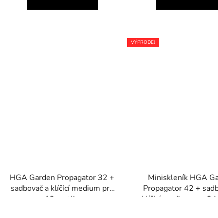
VÝPRODEJ
HGA Garden Propagator 32 +
Miniskleník HGA G
sadbovač a klíčící medium pro
Propagator 42 + sadb
12 rostlin
klíčící medium pro 24 