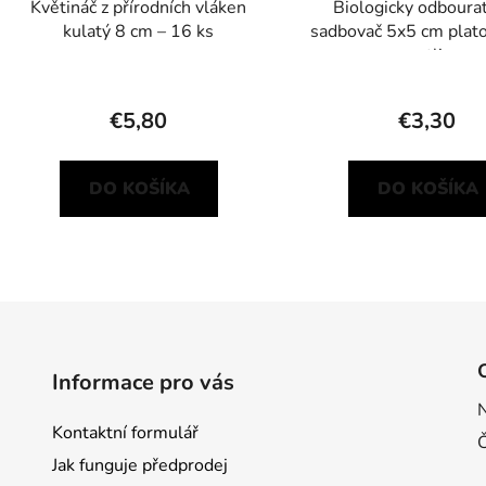
Květináč z přírodních vláken
Biologicky odboura
kulatý 8 cm – 16 ks
sadbovač 5x5 cm plato
rostlin
€5,80
€3,30
DO KOŠÍKA
DO KOŠÍKA
O
v
l
á
d
Informace pro vás
a
c
Kontaktní formulář
i
e
Jak funguje předprodej