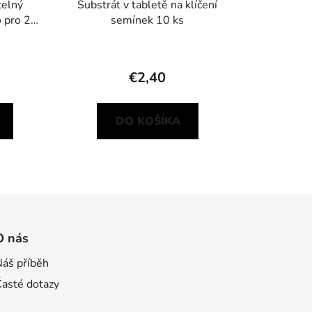
telný
Substrát v tabletě na klíčení
 pro 20
semínek 10 ks
€2,40
DO KOŠÍKA
O nás
Náš příběh
Časté dotazy