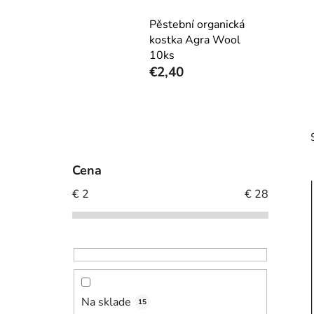
Pěstební organická
kostka Agra Wool
10ks
€2,40
B
o
č
Cena
n
€
2
€
28
ý
p
i
a
n
e
l
Na sklade
15