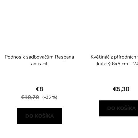
Podnos k sadbovačům Respana
Květináč z přírodních
antracit
kulatý 6x6 cm – 2
€8
€5,30
€10,70
(–25 %)
DO KOŠÍKA
DO KOŠÍKA