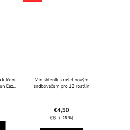
klíčení
Miniskleník s rašelinovým
en Eazy
sadbovačem pro 12 rostlin
€4,50
€6
(–25 %)