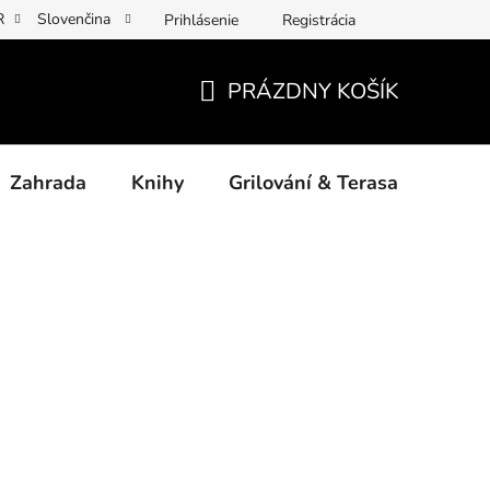
R
Slovenčina
Prihlásenie
Registrácia
y osobních údajů
Povinné informace a odkazy ÚKZÚZ
Jak p
PRÁZDNY KOŠÍK
NÁKUPNÝ
KOŠÍK
Zahrada
Knihy
Grilování & Terasa
Dárk