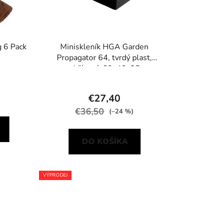
u
k
t
o
 6 Pack
Miniskleník HGA Garden
Propagator 64, tvrdý plast,
v
nevyhřívaný, 60x40x25 cm
€27,40
€36,50
(–24 %)
DO KOŠÍKA
VÝPRODEJ