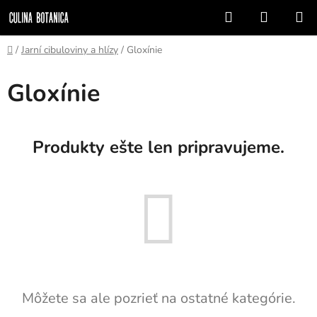
Prejsť
Hľadať
NÁKUP
na
KOŠÍK
obsah
Domov
/
Jarní cibuloviny a hlízy
/
Gloxínie
Gloxínie
Produkty ešte len pripravujeme.
Môžete sa ale pozrieť na ostatné kategórie.