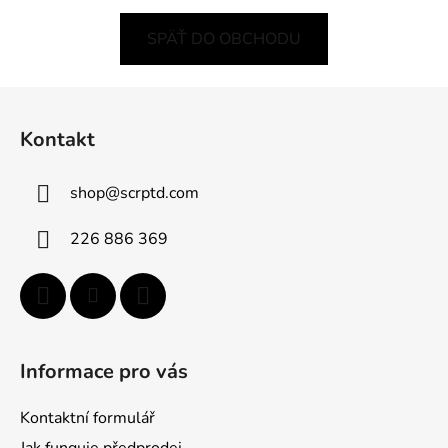
SPÄŤ DO OBCHODU
Z
á
Kontakt
p
ä
shop
@
scrptd.com
t
i
226 886 369
e
Informace pro vás
Kontaktní formulář
Jak funguje předprodej