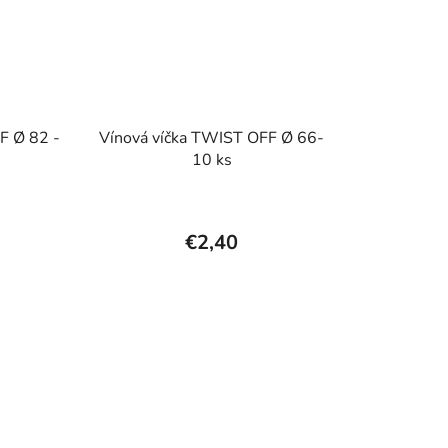
F Ø 82 -
Vínová víčka TWIST OFF Ø 66-
10 ks
€2,40