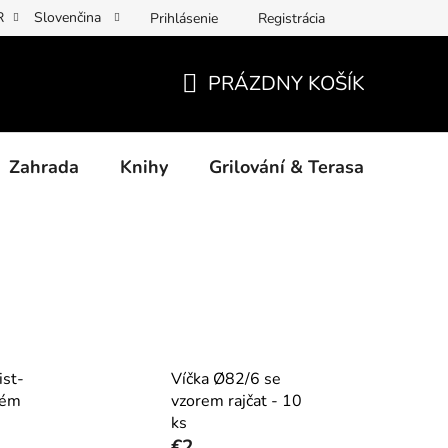
R
Slovenčina
Prihlásenie
Registrácia
y osobních údajů
Povinné informace a odkazy ÚKZÚZ
Jak p
PRÁZDNY KOŠÍK
NÁKUPNÝ
KOŠÍK
Zahrada
Knihy
Grilování & Terasa
Dárk
ist-
Víčka Ø82/6 se
lém
vzorem rajčat - 10
ks
€2