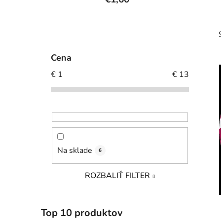
B
o
č
Cena
n
€
1
€
13
ý
p
i
a
n
e
l
Na sklade
6
ROZBALIŤ FILTER
Top 10 produktov