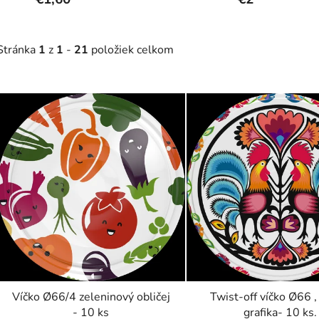
Stránka
1
z
1
-
21
položiek celkom
V
ý
p
s
p
r
o
d
u
k
t
Víčko Ø66/4 zeleninový obličej
Twist-off víčko Ø66 ,
- 10 ks
grafika- 10 ks.
o