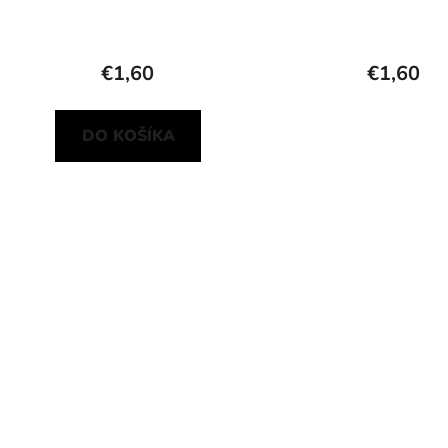
v
€1,60
€1,60
DO KOŠÍKA