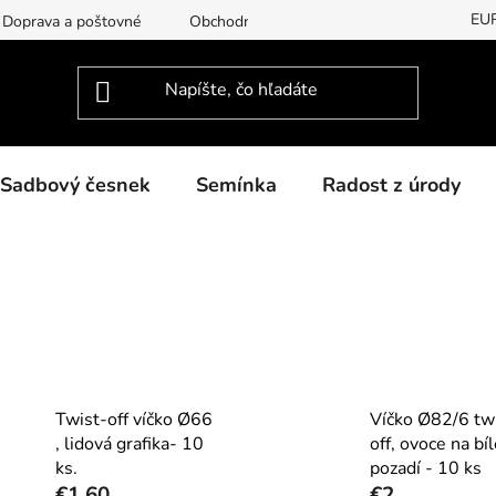
EU
Doprava a poštovné
Obchodní podmínky
Podmínky ochran
Sadbový česnek
Semínka
Radost z úrody
Twist-off víčko Ø66
Víčko Ø82/6 tw
, lidová grafika- 10
off, ovoce na bí
ks.
pozadí - 10 ks
€1,60
€2