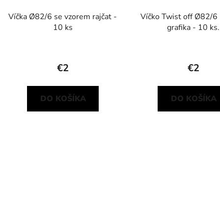
Víčka Ø82/6 se vzorem rajčat -
Víčko Twist off Ø82/6
10 ks
grafika - 10 ks.
€2
€2
DO KOŠÍKA
DO KOŠÍKA