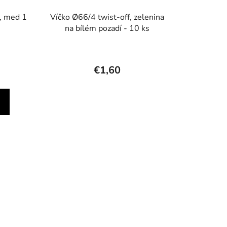
 , med 1
Víčko Ø66/4 twist-off, zelenina
na bílém pozadí - 10 ks
€1,60