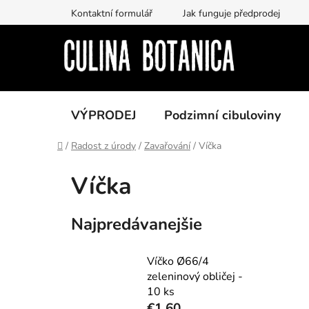
Prejsť
Kontaktní formulář
Jak funguje předprodej
na
obsah
VÝPRODEJ
Podzimní cibuloviny
Domov
/
Radost z úrody
/
Zavařování
/
Víčka
Víčka
Najpredávanejšie
Víčko Ø66/4
zeleninový obličej -
10 ks
€1,60