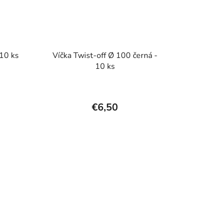
 10 ks
Víčka Twist-off Ø 100 černá -
10 ks
€6,50