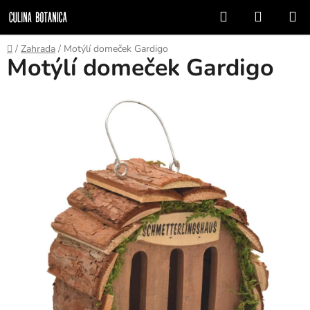
Prejsť
Hľadať
NÁKUP
na
KOŠÍK
obsah
Domov
/
Zahrada
/
Motýlí domeček Gardigo
Motýlí domeček Gardigo