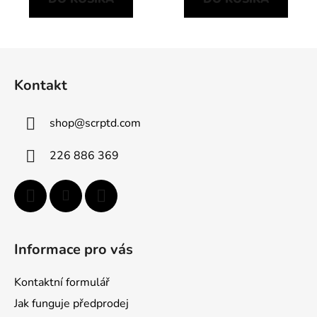
Z
á
Kontakt
p
ä
shop
@
scrptd.com
t
i
226 886 369
e
Informace pro vás
Kontaktní formulář
Jak funguje předprodej