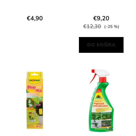
€4,90
€9,20
€12,30
(–25 %)
DO KOŠÍKA