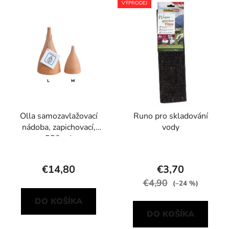
VÝPRODEJ
Olla samozavlažovací
Runo pro skladování
nádoba, zapichovací,
vody
550 ml
€14,80
€3,70
€4,90
(–24 %)
DO KOŠÍKA
DO KOŠÍKA