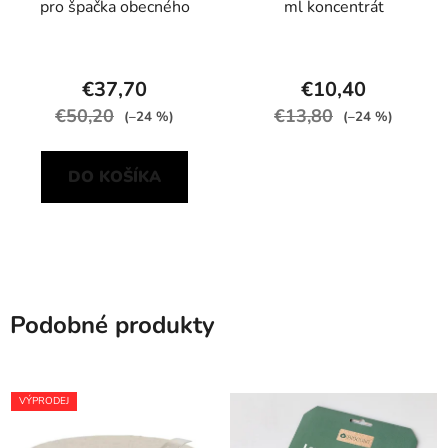
pro špačka obecného
ml koncentrát
€37,70
€10,40
€50,20
€13,80
(–24 %)
(–24 %)
DO KOŠÍKA
Podobné produkty
VÝPRODEJ