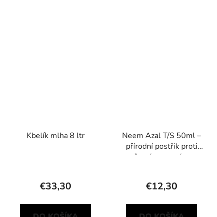
Kbelík mlha 8 ltr
Neem Azal T/S 50ml –
přírodní postřik proti
žravým a savým
škůdcům
€33,30
€12,30
DO KOŠÍKA
DO KOŠÍKA