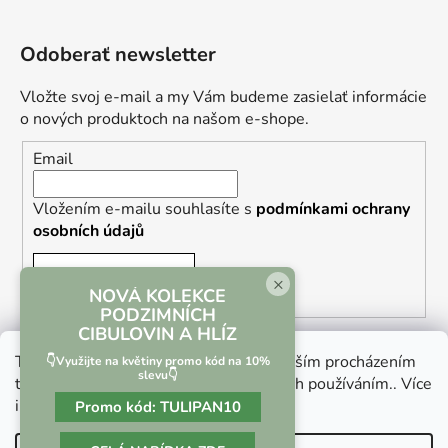
Odoberať newsletter
Vložte svoj e-mail a my Vám budeme zasielať informácie
o nových produktoch na našom e-shope.
Email
Vložením e-mailu souhlasíte s
podmínkami ochrany
osobních údajů
PRIHLÁSIŤ SA
×
NOVÁ KOLEKCE
PODZIMNÍCH
CIBULOVIN A HLÍZ
Tento web používá soubory cookie. Dalším procházením
👇Využijte na květiny promo kód na 10%
slevu👇
tohoto webu vyjadřujete souhlas s jejich používáním.. Více
informací
zde
.
Promo kód:
TULIPAN10
Vrácení zboží a reklamace
Kontaktní formulář