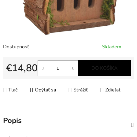
Dostupnosť
Skladem
€14,80
DO KOŠÍKA
Jednotková cena:
Tlač
Opýtať sa
Strážiť
Zdieľať
Popis