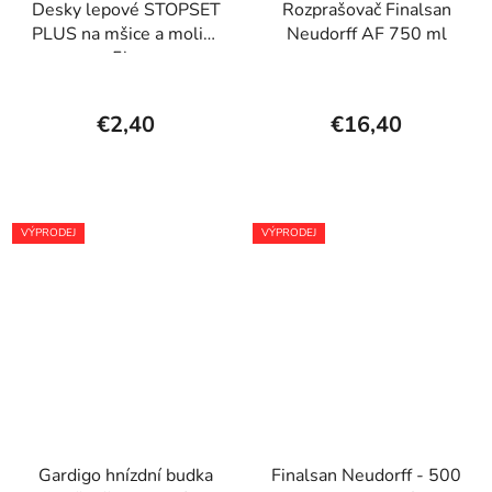
Desky lepové STOPSET
Rozprašovač Finalsan
PLUS na mšice a molice
Neudorff AF 750 ml
5ks
€2,40
€16,40
VÝPRODEJ
VÝPRODEJ
Gardigo hnízdní budka
Finalsan Neudorff - 500