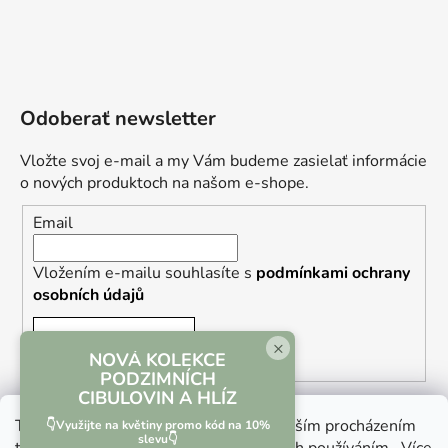
Odoberať newsletter
Vložte svoj e-mail a my Vám budeme zasielať informácie
o nových produktoch na našom e-shope.
Email
Vložením e-mailu souhlasíte s
podmínkami ochrany
osobních údajů
PRIHLÁSIŤ SA
×
NOVÁ KOLEKCE
PODZIMNÍCH
CIBULOVIN A HLÍZ
Tento web používá soubory cookie. Dalším procházením
👇Využijte na květiny promo kód na 10%
slevu👇