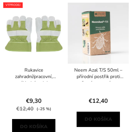
VÝPRODEJ
Rukavice
Neem Azal T/S 50ml –
zahradní/pracovní,
přírodní postřik proti
základní, vel. L
žravým a savým
škůdcům
€9,30
€12,40
€12,40
(–25 %)
DO KOŠÍKA
DO KOŠÍKA