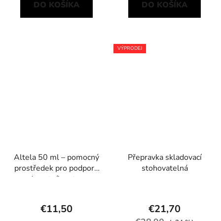
DO KOŠÍKA
DO KOŠÍKA
VÝPRODEJ
Altela 50 ml – pomocný
Přepravka skladovací
prostředek pro podporu
stohovatelná
zdravotního stavu
rostlin
€11,50
€21,70