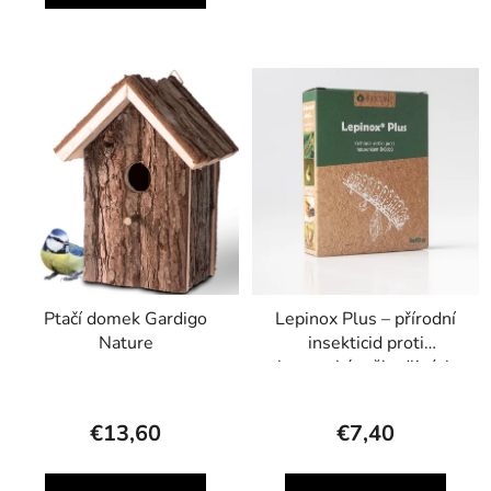
Ptačí domek Gardigo
Lepinox Plus – přírodní
Nature
insekticid proti
housenkám škodlivých
motýlů
€13,60
€7,40