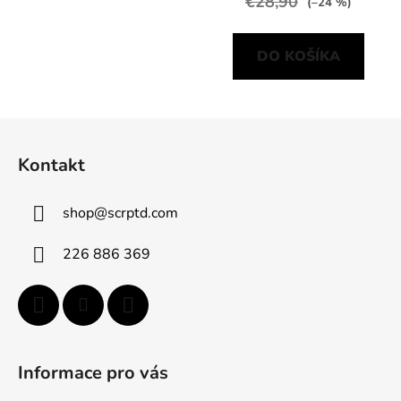
€28,90
(–24 %)
DO KOŠÍKA
Z
á
Kontakt
p
ä
shop
@
scrptd.com
t
i
226 886 369
e
Informace pro vás