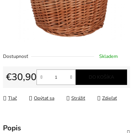
Dostupnosť
Skladem
€30,90
DO KOŠÍKA
Jednotková cena:
Tlač
Opýtať sa
Strážiť
Zdieľať
Popis