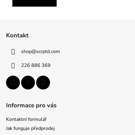
Z
á
Kontakt
p
ä
shop
@
scrptd.com
t
i
226 886 369
e
Informace pro vás
Kontaktní formulář
Jak funguje předprodej