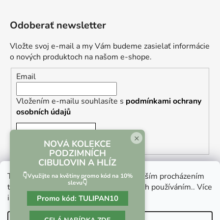
Odoberať newsletter
Vložte svoj e-mail a my Vám budeme zasielať informácie
o nových produktoch na našom e-shope.
Email
Vložením e-mailu souhlasíte s
podmínkami ochrany
osobních údajů
PRIHLÁSIŤ SA
×
NOVÁ KOLEKCE
PODZIMNÍCH
CIBULOVIN A HLÍZ
Tento web používá soubory cookie. Dalším procházením
👇Využijte na květiny promo kód na 10%
slevu👇
tohoto webu vyjadřujete souhlas s jejich používáním.. Více
informací
zde
.
Promo kód:
TULIPAN10
Vrácení zboží a reklamace
Kontaktní formulář