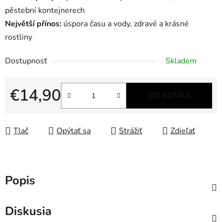
pěstební kontejnerech
Největší přínos:
úspora času a vody, zdravé a krásné
rostliny
Dostupnosť
Skladem
€14,90
DO KOŠÍKA
Jednotková cena:
Tlač
Opýtať sa
Strážiť
Zdieľať
Popis
Diskusia