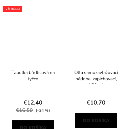
VÝPRODEJ
Tabulka břidlicová na
Olla samozavlažovací
tyčce
nádoba, zapichovací,
150 ml
€12,40
€10,70
€16,50
(–24 %)
DO KOŠÍKA
DO KOŠÍKA