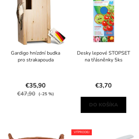
Gardigo hnízdní budka
Desky lepové STOPSET
pro strakapouda
na třásněnky 5ks
€35,90
€3,70
€47,90
(–25 %)
DO KOŠÍKA
VÝPRODEJ