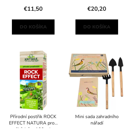
€11,50
€20,20
DO KOŠÍKA
DO KOŠÍKA
Přírodní postřik ROCK
Mini sada zahradního
EFFECT NATURA proti
nářadí
škůdcům 100 ml