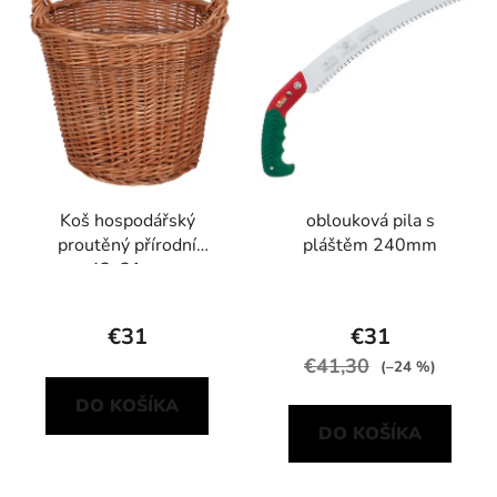
Koš hospodářský
oblouková pila s
proutěný přírodní
pláštěm 240mm
42x31cm
€31
€31
€41,30
(–24 %)
DO KOŠÍKA
DO KOŠÍKA