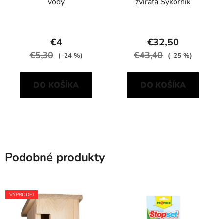
vody
zvířata Sýkorník
€4
€32,50
€5,30
€43,40
(–24 %)
(–25 %)
DO KOŠÍKA
DO KOŠÍKA
Podobné produkty
VÝPRODEJ