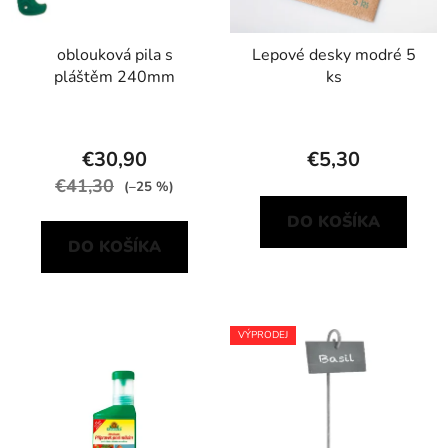
oblouková pila s
Lepové desky modré 5
pláštěm 240mm
ks
€30,90
€5,30
€41,30
(–25 %)
DO KOŠÍKA
DO KOŠÍKA
VÝPRODEJ