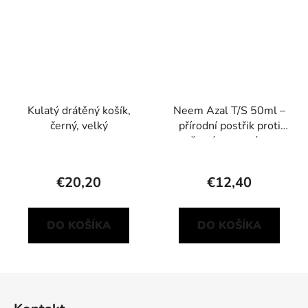
Kulatý drátěný košík,
Neem Azal T/S 50ml –
černý, velký
přírodní postřik proti
žravým a savým
škůdcům
€20,20
€12,40
DO KOŠÍKA
DO KOŠÍKA
Z
á