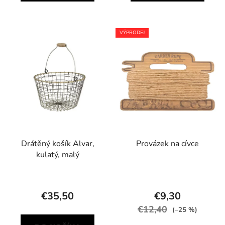
VÝPRODEJ
Drátěný košík Alvar,
Provázek na cívce
kulatý, malý
€35,50
€9,30
€12,40
(–25 %)