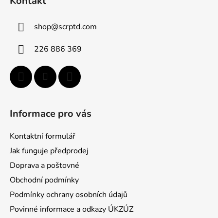
Kontakt
p
ä
shop
@
scrptd.com
t
i
226 886 369
e
Informace pro vás
Kontaktní formulář
Jak funguje předprodej
Doprava a poštovné
Obchodní podmínky
Podmínky ochrany osobních údajů
Povinné informace a odkazy ÚKZÚZ