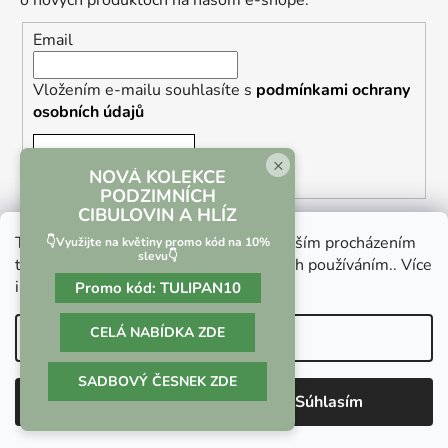
o nových produktoch na našom e-shope.
Email
Vložením e-mailu souhlasíte s
podmínkami ochrany
osobních údajů
PRIHLÁSIŤ SA
×
NOVÁ KOLEKCE
PODZIMNÍCH
CIBULOVIN A HLÍZ
Tento web používá soubory cookie. Dalším procházením
👇Využijte na květiny promo kód na 10%
slevu👇
tohoto webu vyjadřujete souhlas s jejich používáním.. Více
informací
zde
.
Promo kód:
TULIPAN10
Vrácení zboží a reklamace
Kontaktní formulář
CELÁ NABÍDKA ZDE
Nastavenie
SADBOVÝ ČESNEK ZDE
Vytvoril Shoptet
Odmietnuť
Súhlasím
Copyright 2026
Culina Botanica
. Všetky práva
vyhradené.