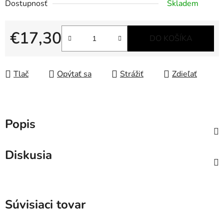
Dostupnosť
Skladem
€17,30
DO KOŠÍKA
Jednotková cena:
Tlač
Opýtať sa
Strážiť
Zdieľať
Popis
Diskusia
Súvisiaci tovar