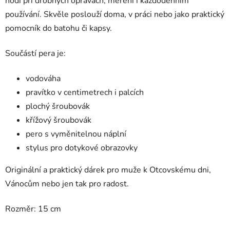
hodí při drobných opravách, měření i každodenním
používání. Skvěle poslouží doma, v práci nebo jako praktický
pomocník do batohu či kapsy.
Součástí pera je:
vodováha
pravítko v centimetrech i palcích
plochý šroubovák
křížový šroubovák
pero s vyměnitelnou náplní
stylus pro dotykové obrazovky
Originální a praktický dárek pro muže k Otcovskému dni,
Vánocům nebo jen tak pro radost.
Rozměr: 15 cm