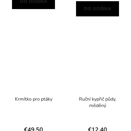
DO KOŠÍKA
DO KOŠÍKA
Krmítko pro ptáky
Ruční kypřič půdy,
měděný
€49,50
€12,40