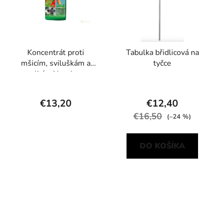
Koncentrát proti
Tabulka břidlicová na
mšicím, sviluškám a
tyčce
molicím Neudosan
Neudorff 250 ml
€13,20
€12,40
€16,50
(–24 %)
DO KOŠÍKA