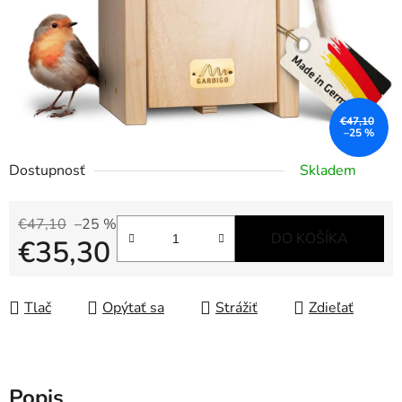
€47,10
–25 %
Dostupnosť
Skladem
€47,10
–25 %
DO KOŠÍKA
€35,30
Jednotková cena:
Tlač
Opýtať sa
Strážiť
Zdieľať
Popis