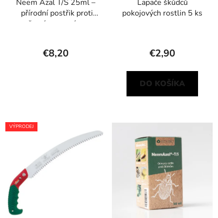
Neem Azal T/S 25ml –
Lapače škůdců
přírodní postřik proti
pokojových rostlin 5 ks
žravým a savým
škůdcům
€8,20
€2,90
DO KOŠÍKA
VÝPRODEJ