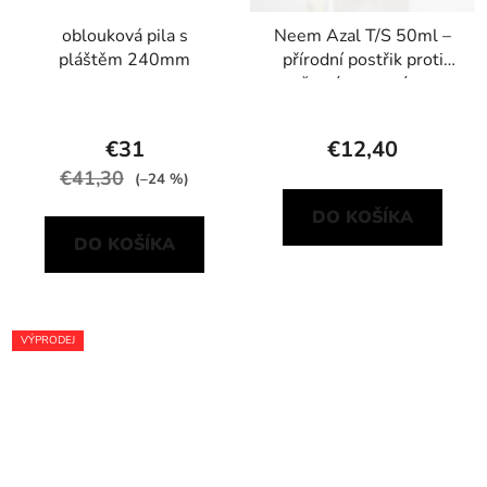
oblouková pila s
Neem Azal T/S 50ml –
pláštěm 240mm
přírodní postřik proti
žravým a savým
škůdcům
€31
€12,40
€41,30
(–24 %)
DO KOŠÍKA
DO KOŠÍKA
VÝPRODEJ