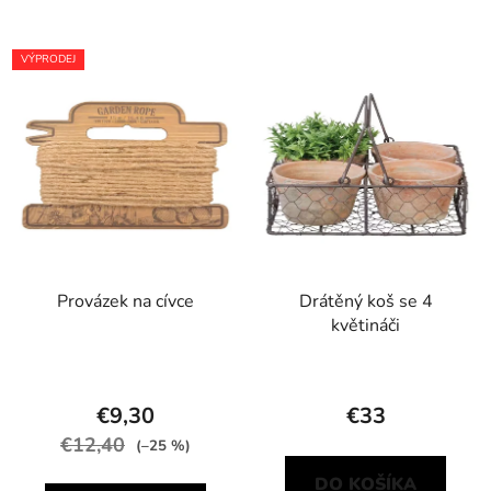
VÝPRODEJ
Provázek na cívce
Drátěný koš se 4
květináči
€9,30
€33
€12,40
(–25 %)
DO KOŠÍKA