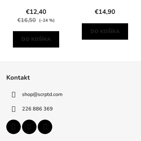
€12,40
€14,90
€16,50
(–24 %)
DO KOŠÍKA
DO KOŠÍKA
Z
á
Kontakt
p
ä
shop
@
scrptd.com
t
i
226 886 369
e