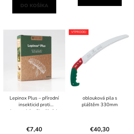
DO KOŠÍKA
VÝPRODEJ
Lepinox Plus – přírodní
oblouková pila s
insekticid proti
pláštěm 330mm
housenkám škodlivých
motýlů
€7,40
€40,30