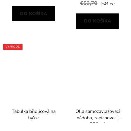
€53,70
(–24 %)
DO KOŠÍKA
DO KOŠÍKA
VÝPRODEJ
Tabulka břidlicová na
Olla samozavlažovací
tyčce
nádoba, zapichovací,
550 ml