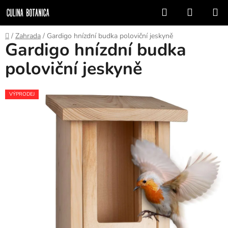
Prejsť
Hľadať
NÁKUP
na
KOŠÍK
obsah
Domov
/
Zahrada
/
Gardigo hnízdní budka poloviční jeskyně
Gardigo hnízdní budka
poloviční jeskyně
VÝPRODEJ