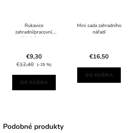
Rukavice
Mini sada zahradního
zahradní/pracovní,
nářadí
základní, vel. L
€9,30
€16,50
€12,40
(–25 %)
DO KOŠÍKA
DO KOŠÍKA
Podobné produkty