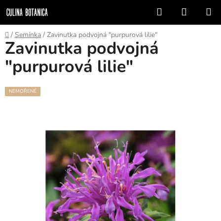
Prejsť
Hľadať
NÁKUP
na
KOŠÍK
obsah
Domov
/
Semínka
/
Zavinutka podvojná "purpurová lilie"
Zavinutka podvojná
"purpurová lilie"
NEMOŘENÉ