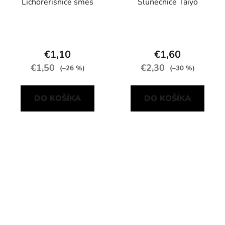
Lichořeřišnice směs
Slunečnice Taiyo
€1,10
€1,60
€1,50
€2,30
(–26 %)
(–30 %)
DO KOŠÍKA
DO KOŠÍKA