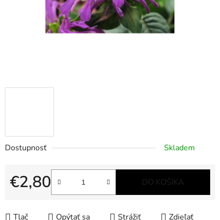
Dostupnosť
Skladem
€2,80
DO KOŠÍKA
Jednotková cena:
Tlač
Opýtať sa
Strážiť
Zdieľať