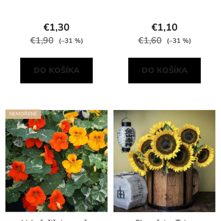
€1,30
€1,10
€1,90
€1,60
(–31 %)
(–31 %)
DO KOŠÍKA
DO KOŠÍKA
NEMOŘENÉ