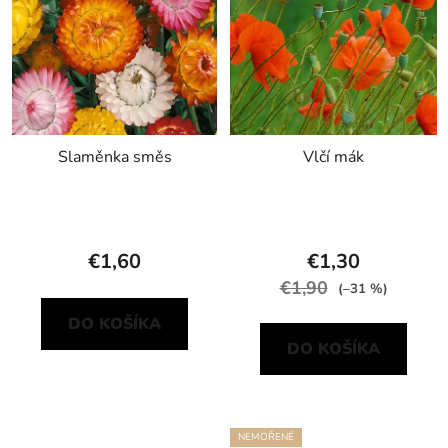
Slaměnka směs
Vlčí mák
€1,60
€1,30
€1,90
(–31 %)
DO KOŠÍKA
DO KOŠÍKA
NEMOŘENÉ