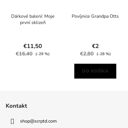
Dárkové balení: Moje
Povíjnice Grandpa Otts
první sklizeň
€11,50
€2
€16,40
€2,80
(–29 %)
(–28 %)
DO KOŠÍKA
Z
á
Kontakt
p
ä
shop
@
scrptd.com
t