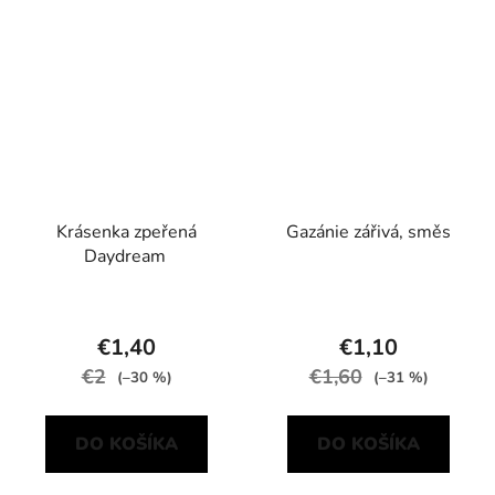
Krásenka zpeřená
Gazánie zářivá, směs
Daydream
€1,40
€1,10
€2
€1,60
(–30 %)
(–31 %)
DO KOŠÍKA
DO KOŠÍKA