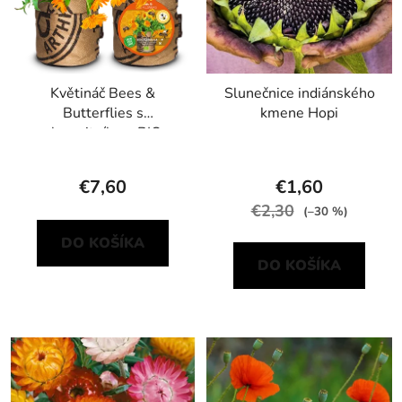
Květináč Bees &
Slunečnice indiánského
Butterflies s
kmene Hopi
aksamitníkem BIO
€7,60
€1,60
€2,30
(–30 %)
DO KOŠÍKA
DO KOŠÍKA