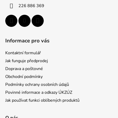
i
226 886 369
e
Informace pro vás
Kontaktní formulář
Jak funguje předprodej
Doprava a poštovné
Obchodní podmínky
Podmínky ochrany osobních údajů
Povinné informace a odkazy ÚKZÚZ
Jak používat funkci oblíbených produktů
O nás