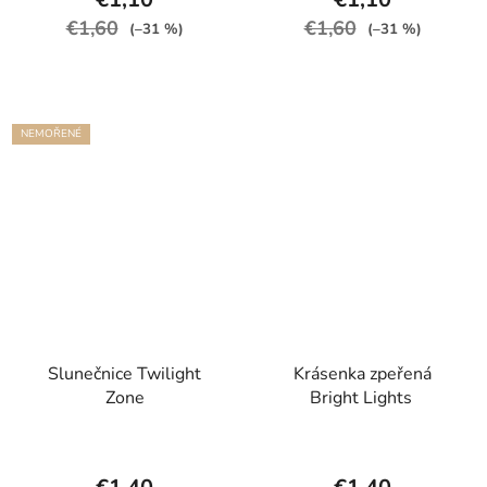
€1,60
€1,60
(–31 %)
(–31 %)
NEMOŘENÉ
Slunečnice Twilight
Krásenka zpeřená
Zone
Bright Lights