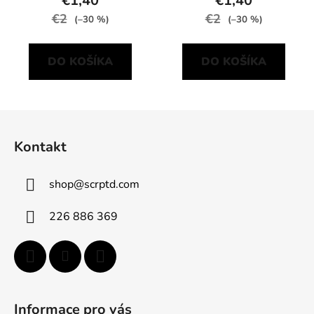
€1,40
€1,40
€2
€2
(–30 %)
(–30 %)
DO KOŠÍKA
DO KOŠÍKA
Z
á
Kontakt
p
ä
shop
@
scrptd.com
t
i
226 886 369
e
Informace pro vás