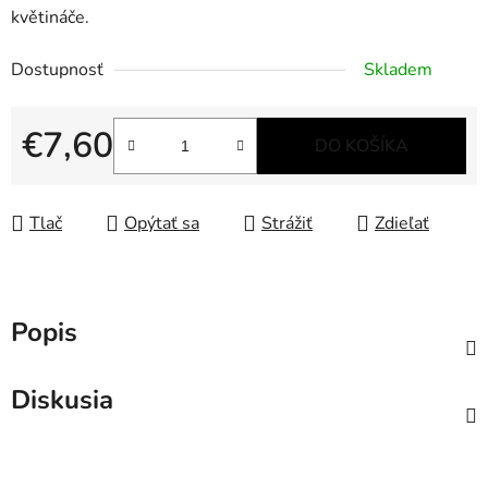
květináče.
Dostupnosť
Skladem
€7,60
DO KOŠÍKA
Jednotková cena:
Tlač
Opýtať sa
Strážiť
Zdieľať
Popis
Diskusia