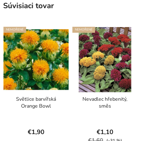
Súvisiaci tovar
NEMOŘENÉ
NEMOŘENÉ
Světlice barvířská
Nevadlec hřebenitý,
Orange Bowl
směs
€1,90
€1,10
€1,60
(–31 %)