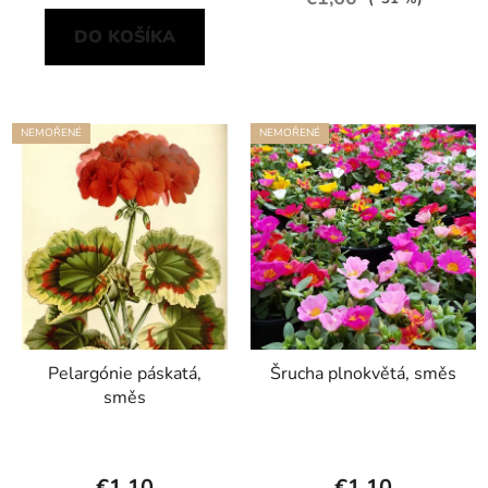
DO KOŠÍKA
NEMOŘENÉ
NEMOŘENÉ
Pelargónie páskatá,
Šrucha plnokvětá, směs
směs
€1,10
€1,10