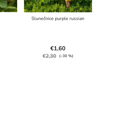
Slunečnice purple russian
€1,60
€2,30
(–30 %)