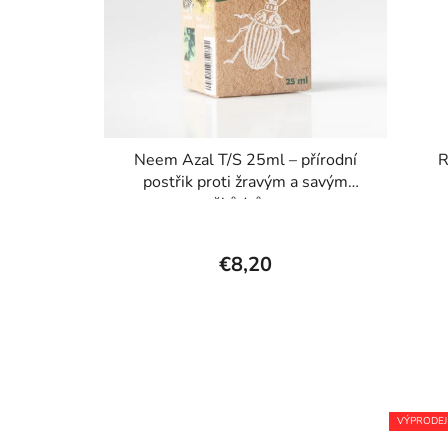
Neem Azal T/S 25ml – přírodní
R
postřik proti žravým a savým
škůdcům
€8,20
VÝPRODEJ