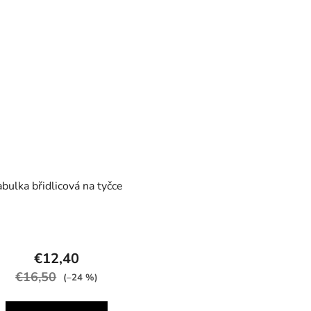
abulka břidlicová na tyčce
€12,40
€16,50
(–24 %)