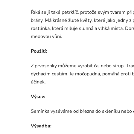
Říká se jí také petrklíč, protože svým tvarem při
brány. Má krásné žluté květy, které jako jedny z 
rostlinka, která miluje slunná a vlhká místa. Do
medovou vůni.
Použití:
Z prvosenky můžeme vyrobit čaj nebo sirup. Trad
dýchacím cestám. Je močopudná, pomáhá proti bol
účinek.
Výsev:
Semínka vyséváme od března do skleníku nebo d
Výsadba: