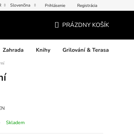
R
Slovenčina
Prihlásenie
Registrácia
y osobních údajů
Povinné informace a odkazy ÚKZÚZ
Jak p
PRÁZDNY KOŠÍK
NÁKUPNÝ
KOŠÍK
Zahrada
Knihy
Grilování & Terasa
Dárk
rní
ní
EN
Skladem