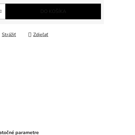
DO KOŠÍKA
Strážiť
Zdieľať
točné parametre