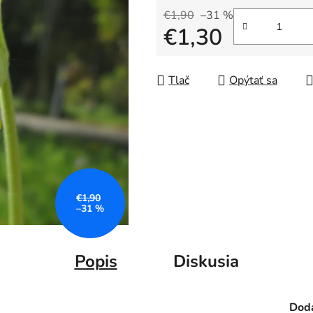
€1,90
–31 %
€1,30
Jednotková cena:
Tlač
Opýtať sa
€1,90
–31 %
Popis
Diskusia
Doda