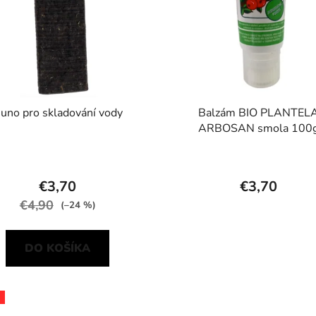
uno pro skladování vody
Balzám BIO PLANTEL
ARBOSAN smola 100
€3,70
€3,70
€4,90
(–24 %)
DO KOŠÍKA