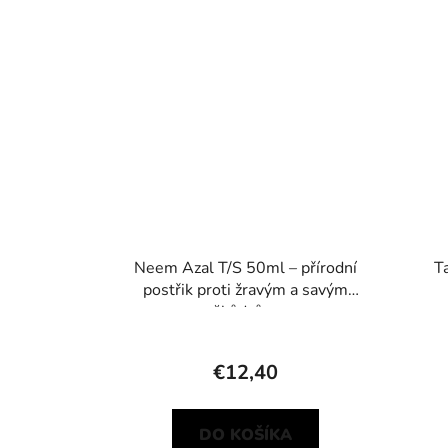
Neem Azal T/S 50ml – přírodní
T
postřik proti žravým a savým
škůdcům
€12,40
DO KOŠÍKA