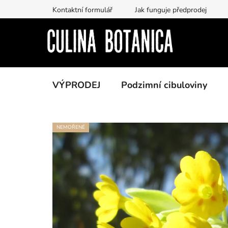
Prejsť
Kontaktní formulář
Jak funguje předprodej
na
obsah
VÝPRODEJ
Podzimní cibuloviny
NEMOŘENÉ