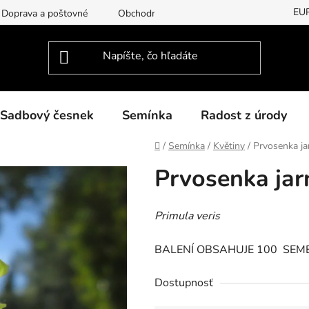
EU
Doprava a poštovné
Obchodní podmínky
Podmínky ochran
Sadbový česnek
Semínka
Radost z úrody
Domov
/
Semínka
/
Květiny
/
Prvosenka ja
Prvosenka jar
Primula veris
BALENÍ OBSAHUJE 100 SEM
Dostupnosť