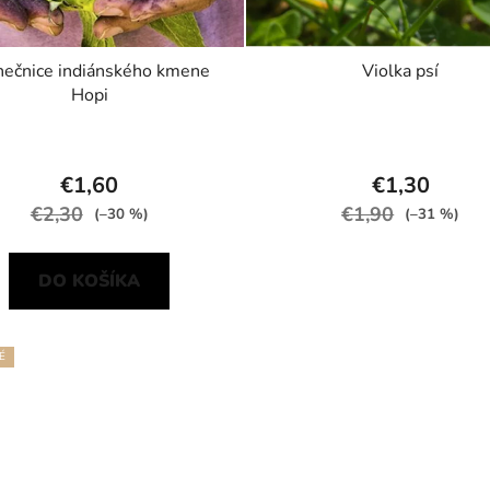
nečnice indiánského kmene
Violka psí
Hopi
€1,60
€1,30
€2,30
€1,90
(–30 %)
(–31 %)
DO KOŠÍKA
É