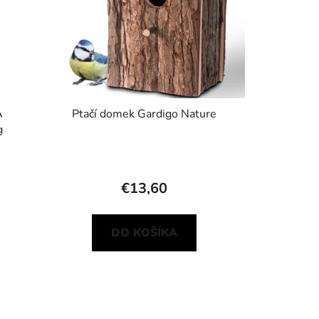
A
Ptačí domek Gardigo Nature
g
€13,60
DO KOŠÍKA