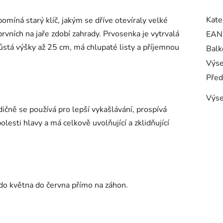
Kate
pomíná starý klíč, jakým se dříve otevíraly velké
prvních na jaře zdobí zahrady. Prvosenka je vytrvalá
EAN
růstá výšky až 25 cm, má chlupaté listy a příjemnou
Balk
Výse
Před
Výse
ičně se používá pro lepší vykašlávání, prospívá
esti hlavy a má celkově uvolňující a zklidňující
o května do června přímo na záhon.