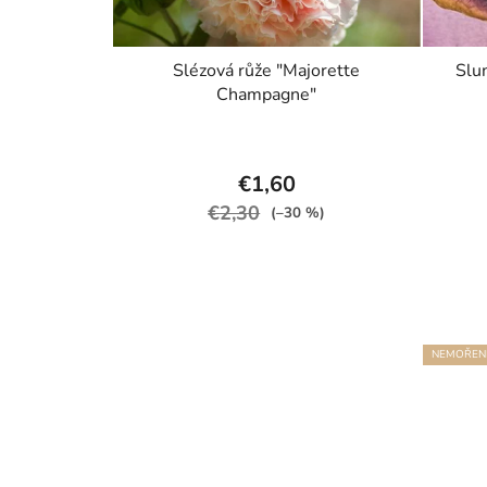
Slézová růže "Majorette
Slu
Champagne"
€1,60
€2,30
(–30 %)
NEMOŘEN