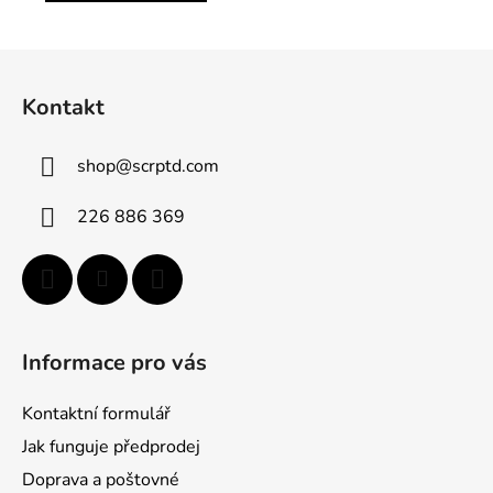
Z
á
Kontakt
p
ä
shop
@
scrptd.com
t
i
226 886 369
e
Informace pro vás
Kontaktní formulář
Jak funguje předprodej
Doprava a poštovné