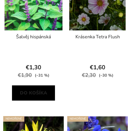
Šalvěj hispánská
Krásenka Tetra Flush
€1,30
€1,60
€1,90
€2,30
(–31 %)
(–30 %)
DO KOŠÍKA
NEMOŘENÉ
NEMOŘENÉ