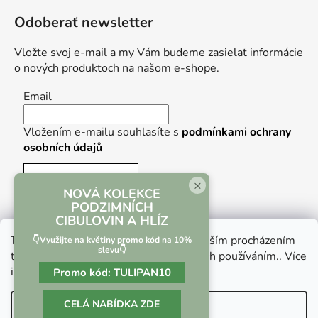
Odoberať newsletter
Vložte svoj e-mail a my Vám budeme zasielať informácie
o nových produktoch na našom e-shope.
Email
Vložením e-mailu souhlasíte s
podmínkami ochrany
osobních údajů
PRIHLÁSIŤ SA
×
NOVÁ KOLEKCE
PODZIMNÍCH
CIBULOVIN A HLÍZ
Tento web používá soubory cookie. Dalším procházením
👇Využijte na květiny promo kód na 10%
slevu👇
tohoto webu vyjadřujete souhlas s jejich používáním.. Více
informací
zde
.
Promo kód:
TULIPAN10
Vrácení zboží a reklamace
Kontaktní formulář
CELÁ NABÍDKA ZDE
Nastavenie