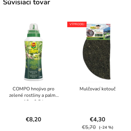
Súvisiaci tovar
VÝPRODEJ
COMPO hnojivo pro
Mulčovací kotouč
zelené rostliny a palmy
12 x 0,5 l
€8,20
€4,30
€5,70
(–24 %)