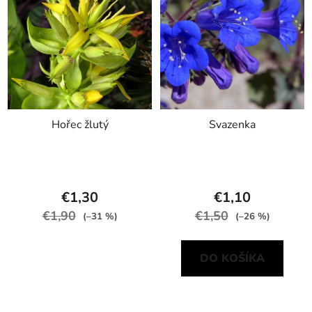
Hořec žlutý
Svazenka
€1,30
€1,10
€1,90
€1,50
(–31 %)
(–26 %)
DO KOŠÍKA