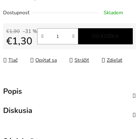
Dostupnosť
Skladem
€1,90
–31 %
DO KOŠÍKA
€1,30
Jednotková cena:
Tlač
Opýtať sa
Strážiť
Zdieľať
Popis
Diskusia