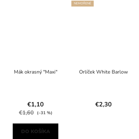
NEMOŘENÉ
Mák okrasný "Maxi"
Orlíček White Barlow
€1,10
€2,30
€1,60
(–31 %)
DO KOŠÍKA