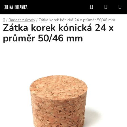
Prejsť
Hľadať
NÁKUP
na
KOŠÍK
obsah
Domov
/
Radost z úrody
/
Zátka korek kónická 24 x průměr 50/46 mm
Zátka korek kónická 24 x
průměr 50/46 mm