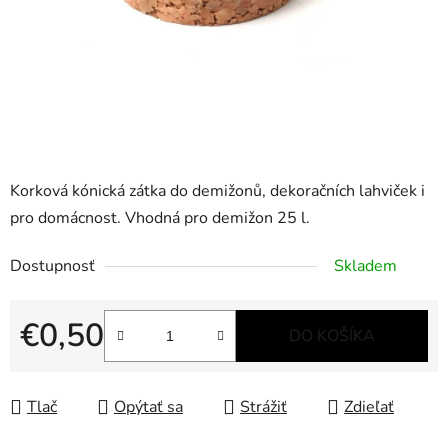
Korková kónická zátka do demižonů, dekoračních lahviček i
pro domácnost. Vhodná pro demižon 25 l.
Dostupnosť
Skladem
€0,50
DO KOŠÍKA
Jednotková cena:
Tlač
Opýtať sa
Strážiť
Zdieľať