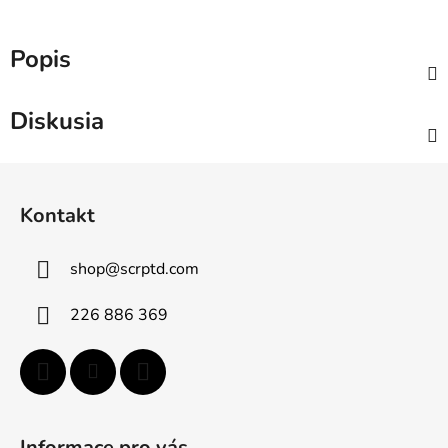
Popis
Diskusia
Z
á
Kontakt
p
ä
shop
@
scrptd.com
t
i
226 886 369
e
Informace pro vás