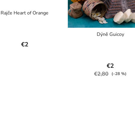
Rajče Heart of Orange
Dýně Guicoy
€2
€2
€2,80
(–28 %)