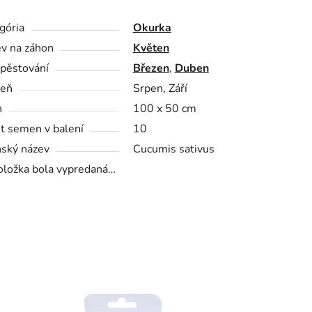
gória
Okurka
v na záhon
Květen
pěstování
Březen
,
Duben
zeň
Srpen, Září
n
100 x 50 cm
t semen v balení
10
nský název
Cucumis sativus
oložka bola vypredaná…