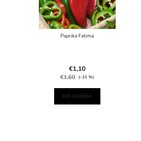
Paprika Fatima
€1,10
€1,60
(–31 %)
DO KOŠÍKA