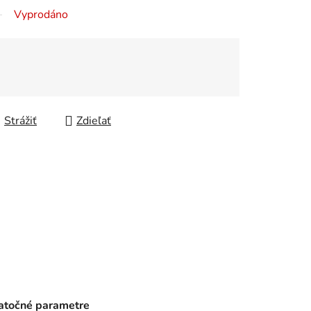
Vyprodáno
Strážiť
Zdieľať
točné parametre