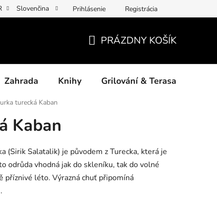
R
Slovenčina
Prihlásenie
Registrácia
y osobních údajů
Povinné informace a odkazy ÚKZÚZ
Jak p
PRÁZDNY KOŠÍK
NÁKUPNÝ
KOŠÍK
Zahrada
Knihy
Grilování & Terasa
Dárk
urka turecká Kaban
ká Kaban
(Sirik Salatalik) je původem z Turecka, která je
to odrůda vhodná jak do skleníku, tak do volné
příznivé léto. Výrazná chuť připomíná
.