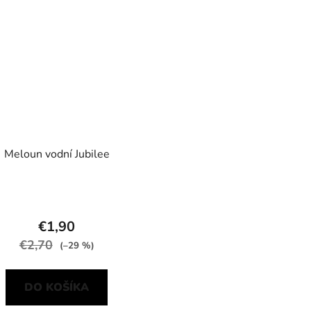
Meloun vodní Jubilee
€1,90
€2,70
(–29 %)
DO KOŠÍKA