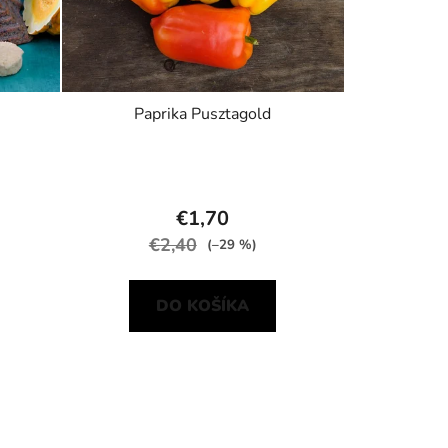
Paprika Pusztagold
€1,70
€2,40
(–29 %)
DO KOŠÍKA