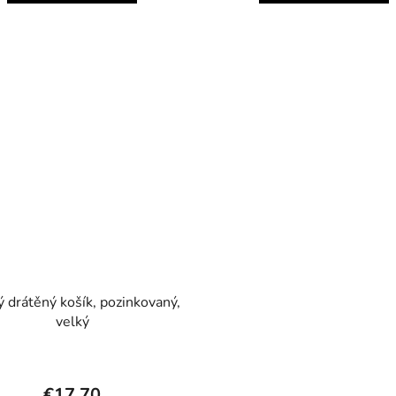
ý drátěný košík, pozinkovaný,
velký
€17,70