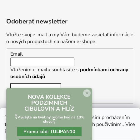
Odoberať newsletter
Vložte svoj e-mail a my Vám budeme zasielať informácie
o nových produktoch na našom e-shope.
Email
Vložením e-mailu souhlasíte s
podmínkami ochrany
osobních údajů
PRIHLÁSIŤ SA
×
NOVÁ KOLEKCE
PODZIMNÍCH
CIBULOVIN A HLÍZ
Tento web používá soubory cookie. Dalším procházením
👇Využijte na květiny promo kód na 10%
slevu👇
tohoto webu vyjadřujete souhlas s jejich používáním.. Více
informací
zde
.
Promo kód:
TULIPAN10
Vrácení zboží a reklamace
Kontaktní formulář