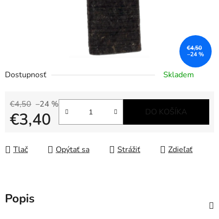
€4,50
–24 %
Dostupnosť
Skladem
€4,50
–24 %
DO KOŠÍKA
€3,40
Jednotková cena:
Tlač
Opýtať sa
Strážiť
Zdieľať
Popis