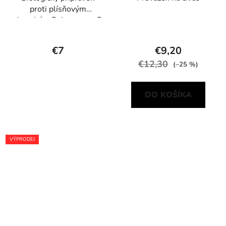
proti plísňovým
chorobám Polyversum 5
g
€7
€9,20
€12,30
(–25 %)
DO KOŠÍKA
VÝPRODEJ