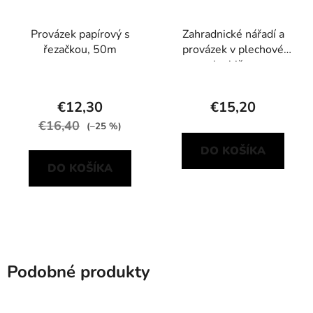
Provázek papírový s
Zahradnické nářadí a
řezačkou, 50m
provázek v plechové
krabičce
€12,30
€15,20
€16,40
(–25 %)
DO KOŠÍKA
DO KOŠÍKA
Podobné produkty