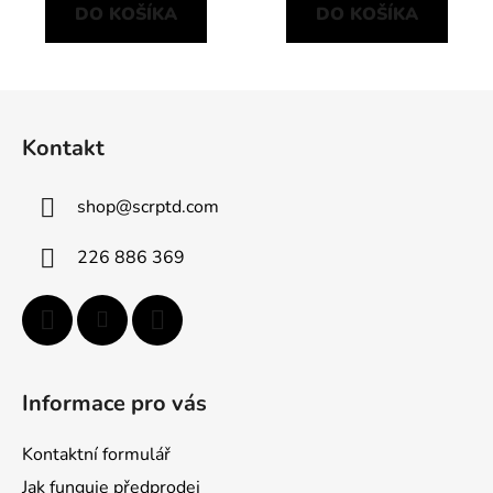
DO KOŠÍKA
DO KOŠÍKA
Z
á
Kontakt
p
ä
shop
@
scrptd.com
t
i
226 886 369
e
Informace pro vás
Kontaktní formulář
Jak funguje předprodej