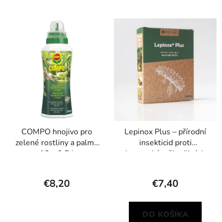
COMPO hnojivo pro
Lepinox Plus – přírodní
zelené rostliny a palmy
insekticid proti
12 x 0,5 l
housenkám škodlivých
motýlů
€8,20
€7,40
DO KOŠÍKA