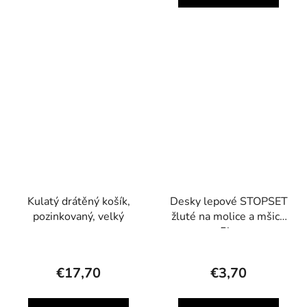
Kulatý drátěný košík,
Desky lepové STOPSET
pozinkovaný, velký
žluté na molice a mšice
5ks
€17,70
€3,70