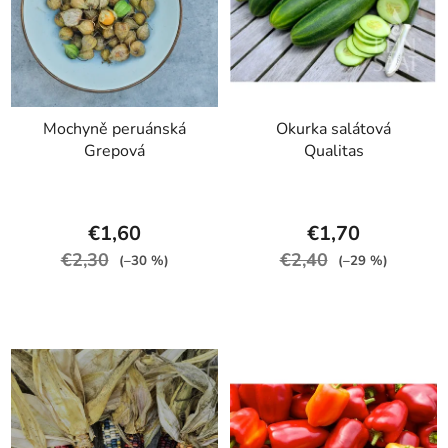
Mochyně peruánská
Okurka salátová
Grepová
Qualitas
€1,60
€1,70
€2,30
€2,40
(–30 %)
(–29 %)