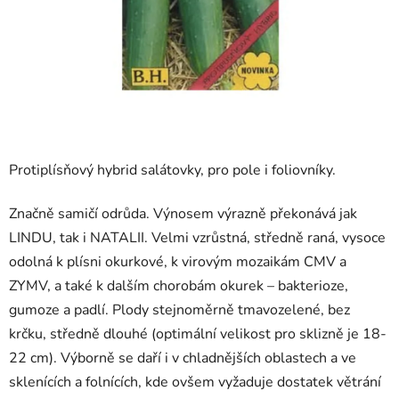
Protiplísňový hybrid salátovky, pro pole i foliovníky.
Značně samičí odrůda. Výnosem výrazně překonává jak
LINDU, tak i NATALII. Velmi vzrůstná, středně raná, vysoce
odolná k plísni okurkové, k virovým mozaikám CMV a
ZYMV, a také k dalším chorobám okurek – bakterioze,
gumoze a padlí. Plody stejnoměrně tmavozelené, bez
krčku, středně dlouhé (optimální velikost pro sklizně je 18-
22 cm). Výborně se daří i v chladnějších oblastech a ve
sklenících a folnících, kde ovšem vyžaduje dostatek větrání