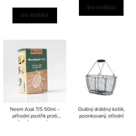
DO KOŠÍKA
DO KOŠÍKA
Neem Azal T/S 50ml –
Oválný drátěný košík,
přírodní postřik proti
pozinkovaný, střední
žravým a savým
škůdcům