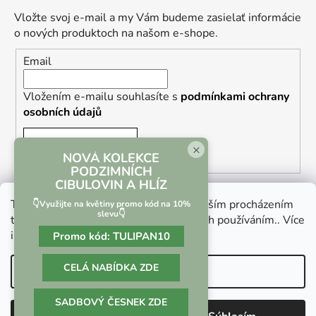
Vložte svoj e-mail a my Vám budeme zasielať informácie
o nových produktoch na našom e-shope.
Email
Vložením e-mailu souhlasíte s
podmínkami ochrany
osobních údajů
PRIHLÁSIŤ SA
×
NOVÁ KOLEKCE
PODZIMNÍCH
CIBULOVIN A HLÍZ
Tento web používá soubory cookie. Dalším procházením
👇Využijte na květiny promo kód na 10%
slevu👇
tohoto webu vyjadřujete souhlas s jejich používáním.. Více
informací
zde
.
Promo kód:
TULIPAN10
Vrácení zboží a reklamace
Kontaktní formulář
CELÁ NABÍDKA ZDE
Nastavenie
SADBOVÝ ČESNEK ZDE
Vytvoril Shoptet