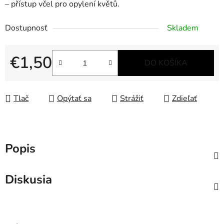
– přístup včel pro opylení květů.
Dostupnosť
Skladem
€1,50
DO KOŠÍKA
Jednotková cena:
Tlač
Opýtať sa
Strážiť
Zdieľať
Popis
Diskusia