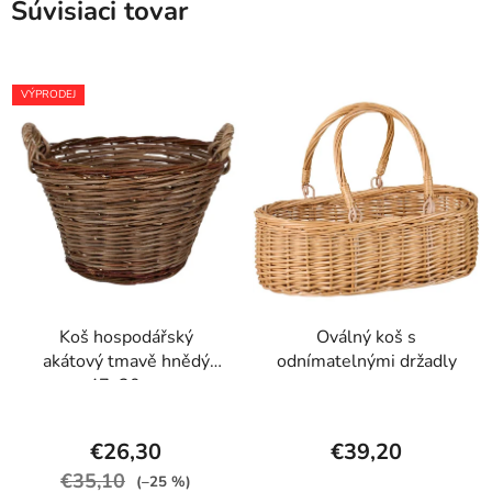
Súvisiaci tovar
VÝPRODEJ
Koš hospodářský
Oválný koš s
akátový tmavě hnědý
odnímatelnými držadly
47x30cm
€26,30
€39,20
€35,10
(–25 %)