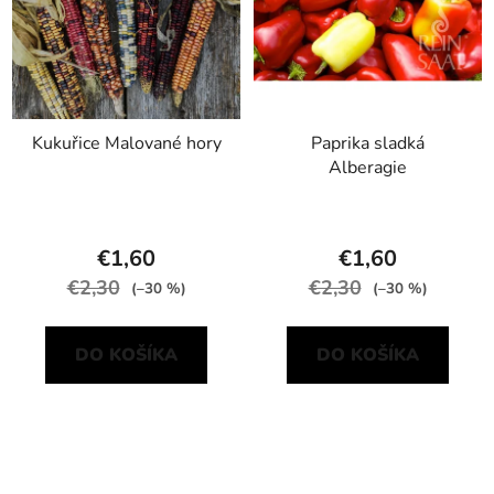
Kukuřice Malované hory
Paprika sladká
Alberagie
€1,60
€1,60
€2,30
€2,30
(–30 %)
(–30 %)
DO KOŠÍKA
DO KOŠÍKA