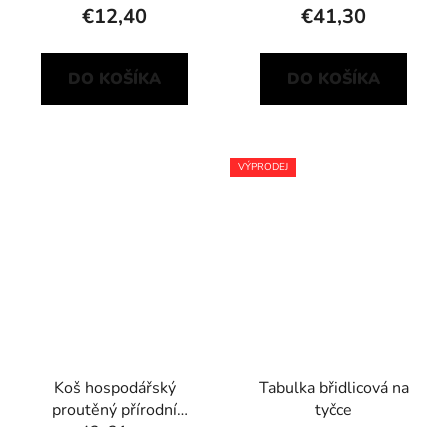
€12,40
€41,30
DO KOŠÍKA
DO KOŠÍKA
VÝPRODEJ
Koš hospodářský
Tabulka břidlicová na
proutěný přírodní
tyčce
42x31cm