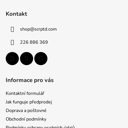
Z
á
Kontakt
p
ä
shop
@
scrptd.com
t
i
226 886 369
e
Informace pro vás
Kontaktní formulář
Jak funguje předprodej
Doprava a poštovné
Obchodní podmínky
Podmínky ochrany osobních údajů