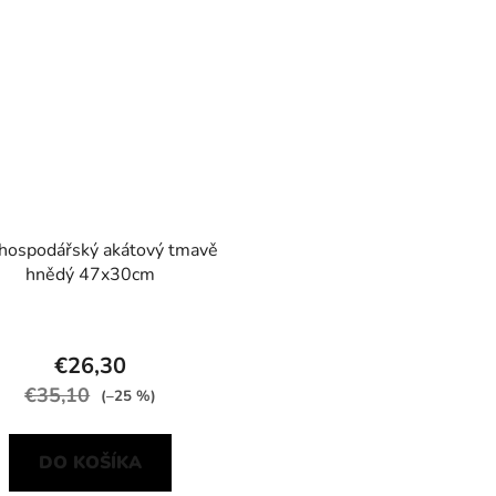
hospodářský akátový tmavě
hnědý 47x30cm
€26,30
€35,10
(–25 %)
DO KOŠÍKA