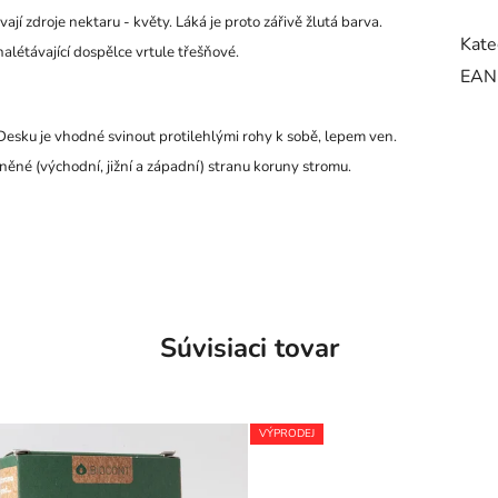
jí zdroje nektaru - květy. Láká je proto zářivě žlutá barva.
Kate
létávající dospělce vrtule třešňové.
EAN
 Desku je vhodné svinout protilehlými rohy k sobě, lepem ven.
ěné (východní, jižní a západní) stranu koruny stromu.
Súvisiaci tovar
VÝPRODEJ