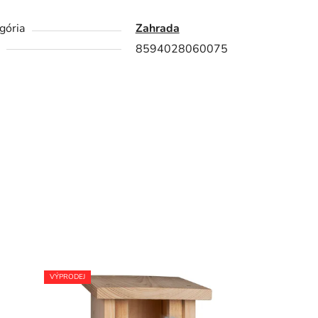
gória
Zahrada
8594028060075
VÝPRODEJ