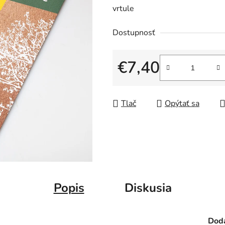
vrtule
Dostupnosť
€7,40
Jednotková cena:
Tlač
Opýtať sa
Popis
Diskusia
Doda