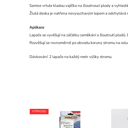
Samice vrtule kladou vajíčka na žloutnoucí plody a vyhledáva
Žlutá deska je natřena nevysychavým lepem a odchytává na
Aplikace
Lapače se vyvěšují na záčátku zaměkání a žloutnutí plodů.
Rozvěšují se rovnoměrně po obvodu koruny stromu na oslun
Dávkování: 2 lapače na každý metr výšky stromu.
VÝPRODEJ