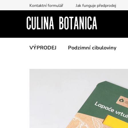
Prejsť
Kontaktní formulář
Jak funguje předprodej
na
obsah
VÝPRODEJ
Podzimní cibuloviny