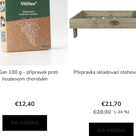
iSan 100 g – přípravek proti
Přepravka skladovací stohov
houbovým chorobám
€12,40
€21,70
€28,90
(–24 %)
DO KOŠÍKA
DO KOŠÍKA