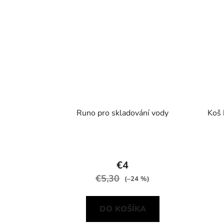
Runo pro skladování vody
Koš 
€4
€5,30
(–24 %)
DO KOŠÍKA