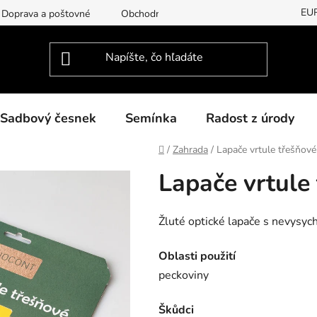
EU
Doprava a poštovné
Obchodní podmínky
Podmínky ochran
Sadbový česnek
Semínka
Radost z úrody
Domov
/
Zahrada
/
Lapače vrtule třešňové
Lapače vrtule
Žluté optické lapače s nevysy
Oblasti použití
peckoviny
Škůdci