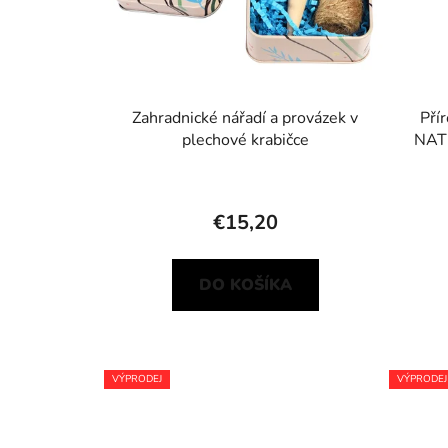
Zahradnické nářadí a provázek v
Pří
plechové krabičce
NAT
€15,20
DO KOŠÍKA
VÝPRODEJ
VÝPRODEJ