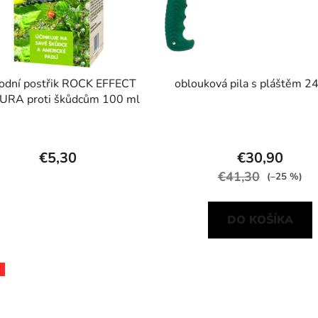
rodní postřik ROCK EFFECT
oblouková pila s pláštěm 
URA proti škůdcům 100 ml
€5,30
€30,90
€41,30
(–25 %)
DO KOŠÍKA