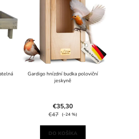
atelná
Gardigo hnízdní budka poloviční
jeskyně
€35,30
€47
(–24 %)
DO KOŠÍKA