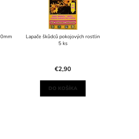
240mm
Lapače škůdců pokojových rostlin
5 ks
€2,90
DO KOŠÍKA