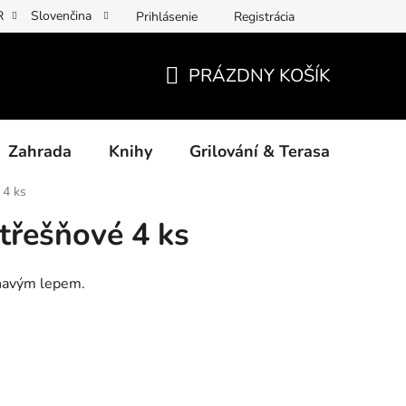
R
Slovenčina
Prihlásenie
Registrácia
y osobních údajů
Povinné informace a odkazy ÚKZÚZ
Jak p
PRÁZDNY KOŠÍK
NÁKUPNÝ
KOŠÍK
Zahrada
Knihy
Grilování & Terasa
Dárk
 4 ks
 třešňové 4 ks
chavým lepem.