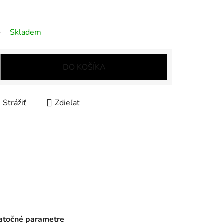
Skladem
DO KOŠÍKA
Strážiť
Zdieľať
točné parametre