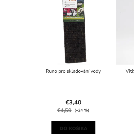
Runo pro skladování vody
Vit
€3,40
€4,50
(–24 %)
DO KOŠÍKA