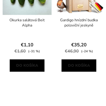
Okurka salátová Beit
Gardigo hnízdní budka
Alpha
poloviční jeskyně
€1,10
€35,20
€1,60
€46,90
(–31 %)
(–24 %)
DO KOŠÍKA
DO KOŠÍKA