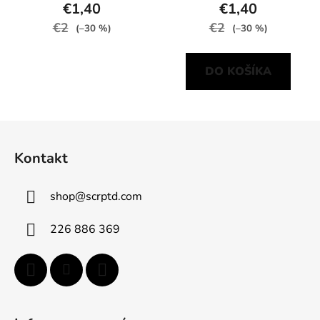
€1,40
€1,40
€2
€2
(–30 %)
(–30 %)
DO KOŠÍKA
Z
á
Kontakt
p
ä
shop
@
scrptd.com
t
i
226 886 369
e