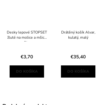
Desky lepové STOPSET
Drátěný košík Alvar,
žluté na molice a mšice
kulatý, malý
5ks
€3,70
€35,40
DO KOŠÍKA
DO KOŠÍKA