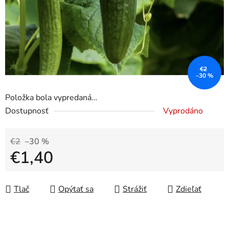
€2
–30 %
Položka bola vypredaná…
Dostupnosť
Vyprodáno
€2
–30 %
€1,40
Jednotková cena:
Tlač
Opýtať sa
Strážiť
Zdieľať