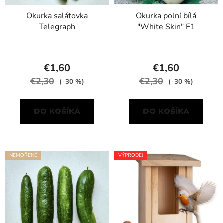
Okurka salátovka
Okurka polní bílá
Telegraph
"White Skin" F1
€1,60
€1,60
€2,30
€2,30
(–30 %)
(–30 %)
DO KOŠÍKA
DO KOŠÍKA
NEMOŘENÉ
VÝPRODEJ