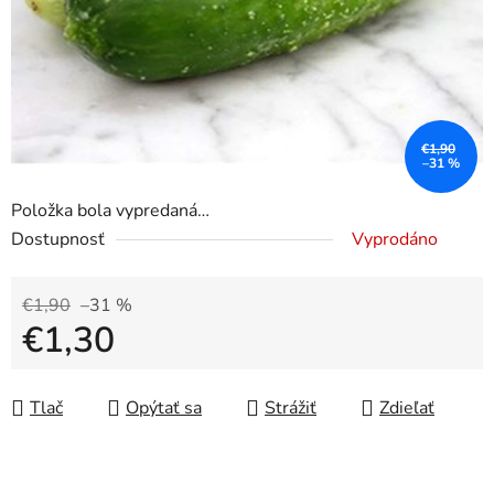
€1,90
–31 %
Položka bola vypredaná…
Dostupnosť
Vyprodáno
€1,90
–31 %
€1,30
Jednotková cena:
Tlač
Opýtať sa
Strážiť
Zdieľať