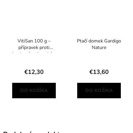
VitiSan 100 g –
Ptačí domek Gardigo
přípravek proti
Nature
houbovým chorobám
€12,30
€13,60
DO KOŠÍKA
DO KOŠÍKA