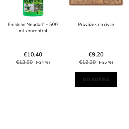
Finalsan Neudorff - 500
Provázek na cívce
ml koncentrát
€10,40
€9,20
€13,80
€12,30
(–24 %)
(–25 %)
DO KOŠÍKA