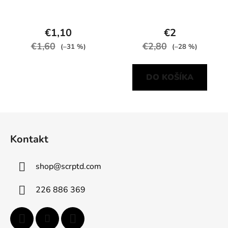
€1,10
€2
€1,60
€2,80
(–31 %)
(–28 %)
DO KOŠÍKA
Z
á
Kontakt
p
ä
shop
@
scrptd.com
t
i
226 886 369
e