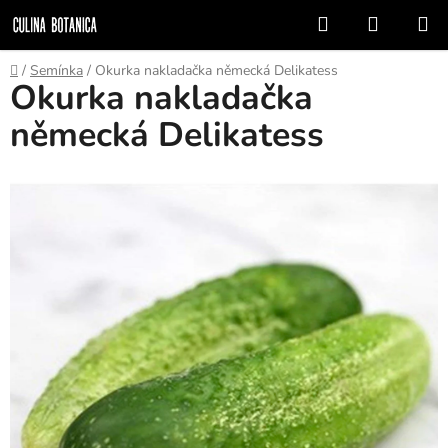
Prejsť
Hľadať
NÁKUP
na
KOŠÍK
obsah
Domov
/
Semínka
/
Okurka nakladačka německá Delikatess
Okurka nakladačka
německá Delikatess