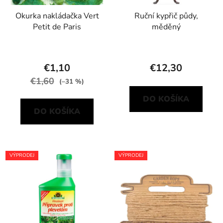
Okurka nakládačka Vert
Ruční kypřič půdy,
Petit de Paris
měděný
€1,10
€12,30
€1,60
(–31 %)
DO KOŠÍKA
DO KOŠÍKA
VÝPRODEJ
VÝPRODEJ