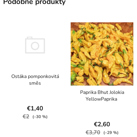
Podobné produkty
Ostáka pomponkovitá
směs
Paprika Bhut Jolokia
YellowPaprika
€1,40
€2
(–30 %)
€2,60
€3,70
(–29 %)