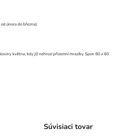
 od února do března).
oviny května, kdy již nehrozí přízemní mrazíky. Spon 80 x 60
Súvisiaci tovar