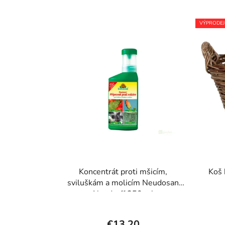
VÝPRODEJ
Koncentrát proti mšicím,
Koš 
sviluškám a molicím Neudosan
Neudorff 250 ml
€13,20