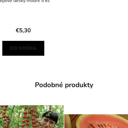
epové desky modré 5 ks
€5,30
DO KOŠÍKA
Podobné produkty