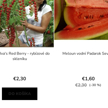
Iva's Red Berry - rybízové do
Meloun vodní Padarok Se
skleníku
€2,30
€1,60
€2,30
(–30 %)
DO KOŠÍKA