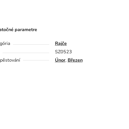
točné parametre
gória
Rajče
SZ0523
pěstování
Únor
,
Březen