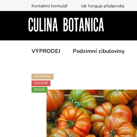
Prejsť
Kontaktní formulář
Jak funguje předprodej
na
obsah
VÝPRODEJ
Podzimní cibuloviny
NEMOŘENÉ
ČERVENÉ
ZELENÉ