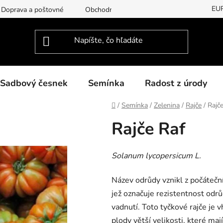
EU
Doprava a poštovné
Obchodní podmínky
Podmínky ochran
Sadbový česnek
Semínka
Radost z úrody
Domov
/
Semínka
/
Zelenina
/
Rajče
/
Rajč
Rajče Raf
Solanum lycopersicum L.
Název odrůdy vznikl z počátečn
jež označuje rezistentnost odr
vadnutí. Toto tyčkové rajče je 
plody větší velikosti, které ma