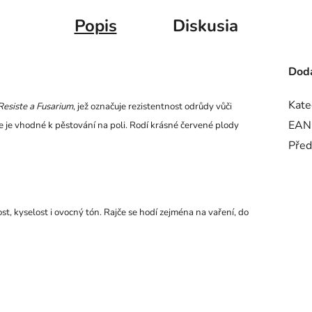
Popis
Diskusia
Doda
Kate
Resiste a Fusarium
, jež označuje rezistentnost odrůdy vůči
EAN
e je vhodné k pěstování na poli. Rodí krásné červené plody
Před
st, kyselost i ovocný tón. Rajče se hodí zejména na vaření, do