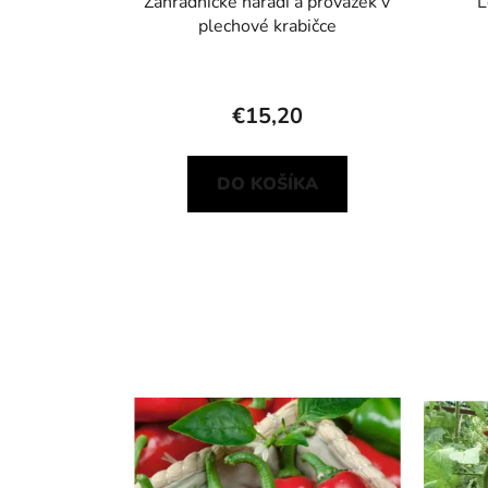
Zahradnické nářadí a provázek v
L
plechové krabičce
€15,20
DO KOŠÍKA