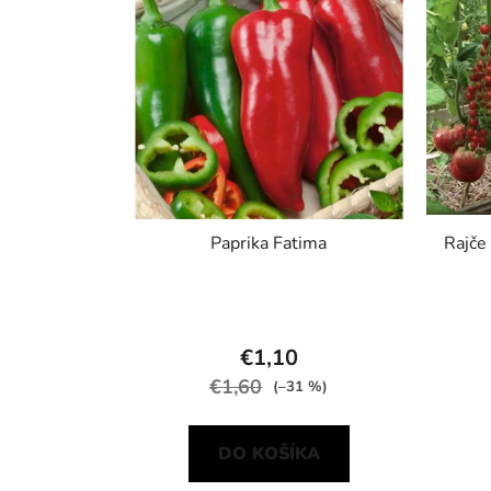
Paprika Fatima
Rajče 
€1,10
€1,60
(–31 %)
DO KOŠÍKA