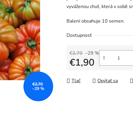
vyváženou chuť, která v sobě sn
Balení obsahuje 10 semen.
Dostupnosť
€2,70
–29 %
€1,90
Jednotková cena:
Tlač
Opýtať sa
€2,70
–29 %