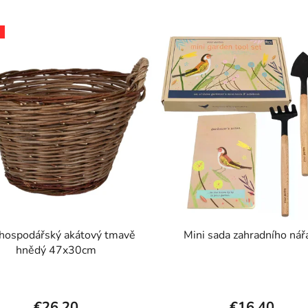
hospodářský akátový tmavě
Mini sada zahradního nář
hnědý 47x30cm
€26,20
€16,40