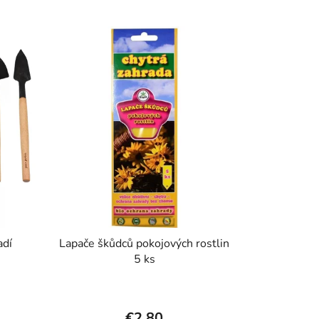
adí
Lapače škůdců pokojových rostlin
5 ks
€2,80