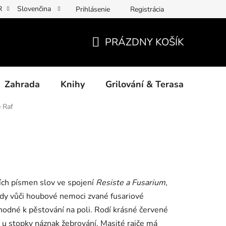
R
Slovenčina
Prihlásenie
Registrácia
y osobních údajů
Povinné informace a odkazy ÚKZÚZ
Jak p
PRÁZDNY KOŠÍK
NÁKUPNÝ
KOŠÍK
Zahrada
Knihy
Grilování & Terasa
Dárk
e Raf
ích písmen slov ve spojení
Resiste a Fusarium
,
ůdy vůči houbové nemoci zvané fusariové
vhodné k pěstování na poli. Rodí krásné červené
jí u stopky náznak žebrování. Masité rajče má