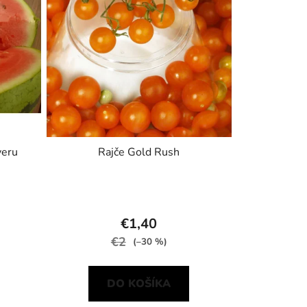
veru
Rajče Gold Rush
€1,40
€2
(–30 %)
DO KOŠÍKA