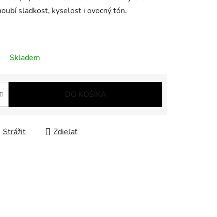
oubí sladkost, kyselost i ovocný tón.
Skladem
DO KOŠÍKA
Strážiť
Zdieľať