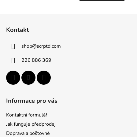
Z
á
Kontakt
p
ä
shop
@
scrptd.com
t
i
226 886 369
e
Informace pro vás
Kontaktní formulář
Jak funguje předprodej
Doprava a poštovné