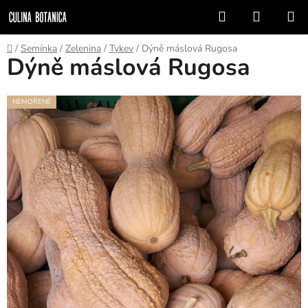
Prejsť
Hľadať
NÁKUP
na
KOŠÍK
obsah
Domov
/
Semínka
/
Zelenina
/
Tykev
/
Dýně máslová Rugosa
Dýně máslová Rugosa
NEMOŘENÉ