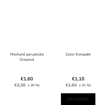
Mochyně peruánská
Celer Kompakt
Grepová
€1,60
€1,10
€2,30
€1,60
(–30 %)
(–31 %)
DO KOŠÍKA