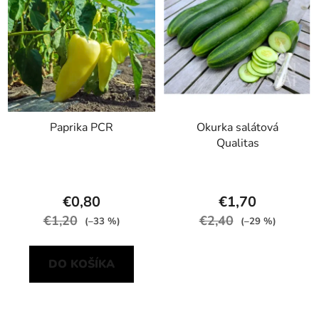
Paprika PCR
Okurka salátová
Qualitas
€0,80
€1,70
€1,20
€2,40
(–33 %)
(–29 %)
DO KOŠÍKA