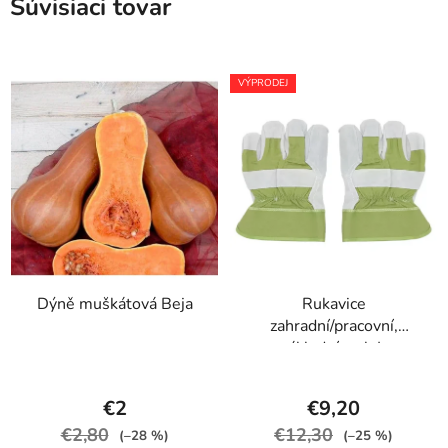
Súvisiaci tovar
VÝPRODEJ
Dýně muškátová Beja
Rukavice
zahradní/pracovní,
základní, vel. L
€2
€9,20
€2,80
€12,30
(–28 %)
(–25 %)