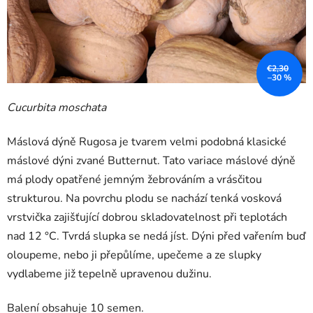
€2,30
–30 %
Cucurbita moschata
Máslová dýně Rugosa je tvarem velmi podobná klasické
máslové dýni zvané Butternut. Tato variace máslové dýně
má plody opatřené jemným žebrováním a vrásčitou
strukturou. Na povrchu plodu se nachází tenká vosková
vrstvička zajišťující dobrou skladovatelnost při teplotách
nad 12 °C. Tvrdá slupka se nedá jíst. Dýni před vařením buď
oloupeme, nebo ji přepůlíme, upečeme a ze slupky
vydlabeme již tepelně upravenou dužinu.
Balení obsahuje 10 semen.