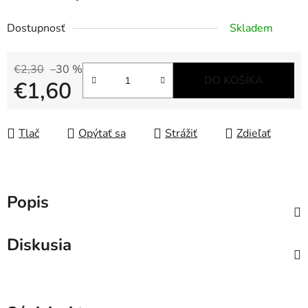
Dostupnosť
Skladem
€2,30
–30 %
DO KOŠÍKA
€1,60
Jednotková cena:
Tlač
Opýtať sa
Strážiť
Zdieľať
Popis
Diskusia