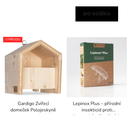
DO KOŠÍKA
VÝPRODEJ
Gardigo Zvířecí
Lepinox Plus – přírodní
domeček Polojeskyně
insekticid proti
housenkám škodlivých
motýlů