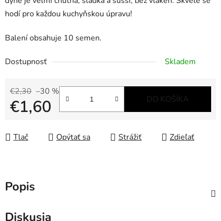
dýně je velmi chutná, sladká a sušší, bez vláken. Skvěle se
hodí pro každou kuchyňskou úpravu!
Balení obsahuje 10 semen.
Dostupnosť
Skladem
€2,30
–30 %
DO KOŠÍKA
€1,60
Jednotková cena:
Tlač
Opýtať sa
Strážiť
Zdieľať
Popis
Diskusia