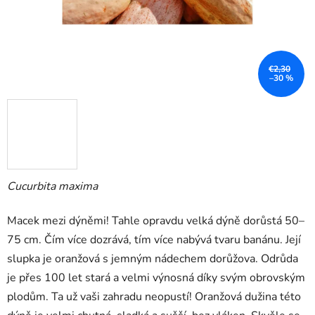
€2,30
–30 %
Cucurbita maxima
Macek mezi dýněmi! Tahle opravdu velká dýně dorůstá 50–
75 cm. Čím více dozrává, tím více nabývá tvaru banánu. Její
slupka je oranžová s jemným nádechem dorůžova. Odrůda
je přes 100 let stará a velmi výnosná díky svým obrovským
plodům. Ta už vaši zahradu neopustí! Oranžová dužina této