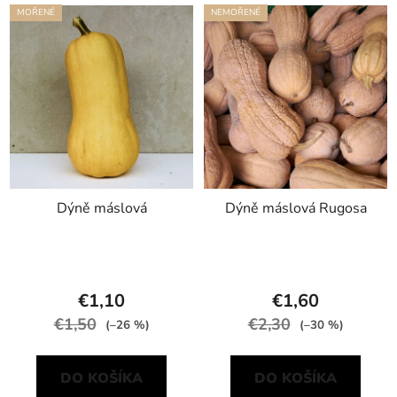
MOŘENÉ
NEMOŘENÉ
Dýně máslová
Dýně máslová Rugosa
€1,10
€1,60
€1,50
€2,30
(–26 %)
(–30 %)
DO KOŠÍKA
DO KOŠÍKA