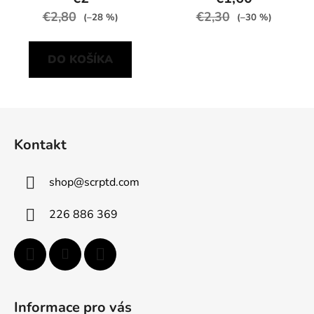
€2,80
€2,30
(–28 %)
(–30 %)
DO KOŠÍKA
Z
á
Kontakt
p
ä
shop
@
scrptd.com
t
i
226 886 369
e
Informace pro vás