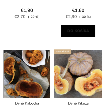
€1,90
€1,60
€2,70
€2,30
(–29 %)
(–30 %)
DO KOŠÍKA
NEMOŘENÉ
Dýně Kabocha
Dýně Kikuza