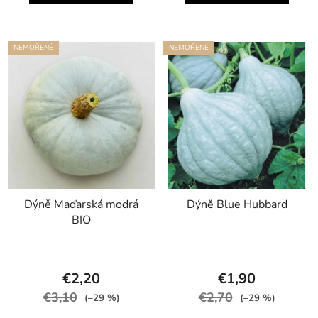
NEMOŘENÉ
NEMOŘENÉ
Dýně Maďarská modrá
Dýně Blue Hubbard
BIO
€2,20
€1,90
€3,10
€2,70
(–29 %)
(–29 %)