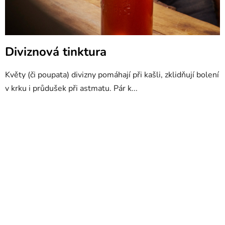
Diviznová tinktura
Květy (či poupata) divizny pomáhají při kašli, zklidňují bolení
v krku i průdušek při astmatu. Pár k...