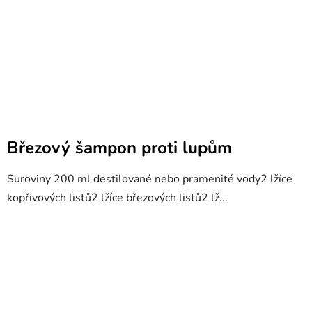
Březový šampon proti lupům
Suroviny 200 ml destilované nebo pramenité vody2 lžíce
kopřivových listů2 lžíce březových listů2 lž...