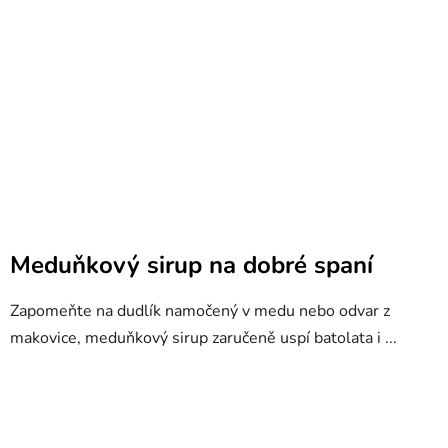
Meduňkový sirup na dobré spaní
Zapomeňte na dudlík namočený v medu nebo odvar z
makovice, meduňkový sirup zaručeně uspí batolata i ...