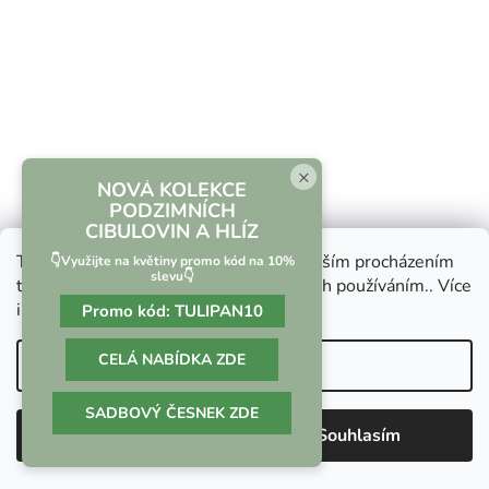
×
NOVÁ KOLEKCE
PODZIMNÍCH
CIBULOVIN A HLÍZ
Tento web používá soubory cookie. Dalším procházením
👇Využijte na květiny promo kód na 10%
slevu👇
tohoto webu vyjadřujete souhlas s jejich používáním.. Více
informací
zde
.
Promo kód:
TULIPAN10
CELÁ NABÍDKA ZDE
Nastavení
Pampeliškové kapary
SADBOVÝ ČESNEK ZDE
Odmítnout
Souhlasím
Kapary mám moc ráda. K jejich báječné chuti jsem se tedy
musela „projíst“, ale kdyby se daly pěstova...