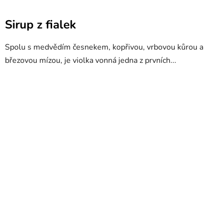
Sirup z fialek
Spolu s medvědím česnekem, kopřivou, vrbovou kůrou a
březovou mízou, je violka vonná jedna z prvních...