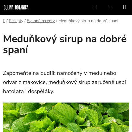
Přejít
Hledat
NÁKUP
na
KOŠÍK
obsah
Domů
/
Recepty
/
Bylinné recepty
/
Meduňkový sirup na dobré spaní
Meduňkový sirup na dobré
spaní
Zapomeňte na dudlík namočený v medu nebo
odvar z makovice, meduňkový sirup zaručeně uspí
batolata i dospěláky.