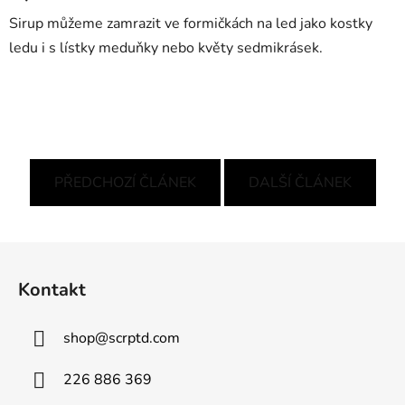
Sirup můžeme zamrazit ve formičkách na led jako kostky
ledu i s lístky meduňky nebo květy sedmikrásek.
PŘEDCHOZÍ ČLÁNEK
DALŠÍ ČLÁNEK
Z
á
Kontakt
p
a
shop
@
scrptd.com
t
í
226 886 369