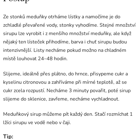
Ze stonků meduňky otrháme lístky a namočíme je do
zchladlé převařené vody, stonky vyhodíme. Stejné množství
sirupu lze vyrobit i z menšího množství meduňky, ale když
nějaký ten lísteček přihodíme, barva i chuť sirupu budou
intenzivnější. Listy necháme pokud možno na chladném
místě louhovat 24–48 hodin.
Slijeme, ideálně přes plátno, do hrnce, přisypeme cukr a
kyselinu citronovou a zahříváme při mírné teplotě, až se
cukr zcela rozpustí. Necháme 3 minuty povařit, poté sirup
slijeme do sklenice, zavřeme, necháme vychladnout.
Meduňkový sirup můžeme pít každý den. Stačí rozmíchat 1
lžíci sirupu ve vodě nebo v čaji.
Tip: