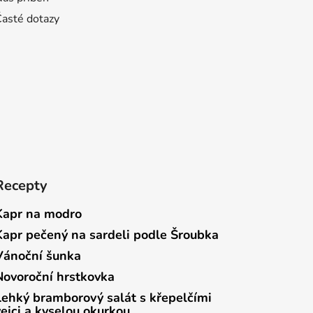
Časté dotazy
Recepty
Kapr na modro
Kapr pečený na sardeli podle Šroubka
Vánoční šunka
Novoroční hrstkovka
Lehký bramborový salát s křepelčími
vejci a kyselou okurkou