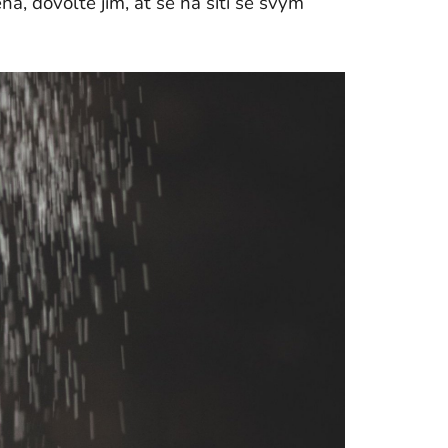
á, dovolte jim, ať se na síti se svým