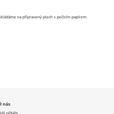
é skládáme na připravený plech s pečicím papírem.
O nás
Náš příběh