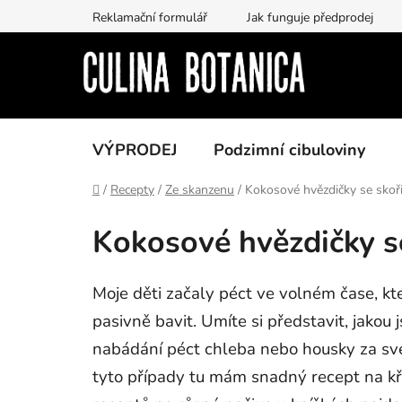
Přejít
Reklamační formulář
Jak funguje předprodej
na
obsah
VÝPRODEJ
Podzimní cibuloviny
Domů
/
Recepty
/
Ze skanzenu
/
Kokosové hvězdičky se skořic
Kokosové hvězdičky se
Moje děti začaly péct ve volném čase, kte
pasivně bavit. Umíte si představit, jako
nabádání péct chleba nebo housky za své j
tyto případy tu mám snadný recept na kř