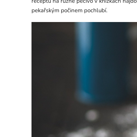
receptů na různé pečivo v knížkách najdo
pekařským počinem pochlubí.