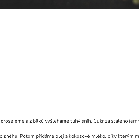
 prosejeme a z bílků vyšleháme tuhý sníh. Cukr za stálého j
 sněhu. Potom přidáme olej a kokosové mléko, díky kterým m