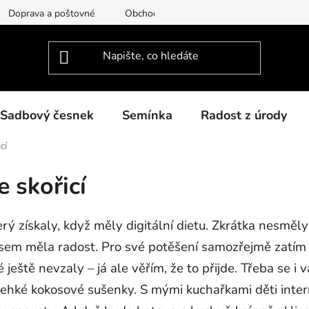
Doprava a poštovné
Obchodní podmínky
Podmínky ochra
Sadbový česnek
Semínka
Radost z úrody
í
 skořicí
rý získaly, když měly digitální dietu. Zkrátka nesměly
u jsem měla radost. Pro své potěšení samozřejmě zatím
eště nevzaly – já ale věřím, že to přijde. Třeba se i 
ehké kokosové sušenky. S mými kuchařkami děti inter