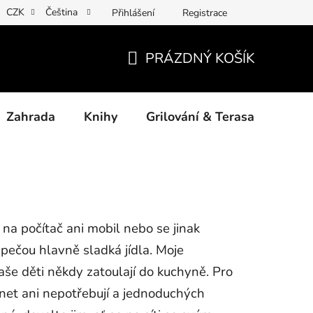
CZK
Čeština
Přihlášení
Registrace
ny osobních údajů
Povinné informace a odkazy ÚKZÚZ
Jak
PRÁZDNÝ KOŠÍK
NÁKUPNÍ
KOŠÍK
Zahrada
Knihy
Grilování & Terasa
Dárk
 na počítač ani mobil nebo se jinak
 pečou hlavně sladká jídla. Moje
vaše děti někdy zatoulají do kuchyně. Pro
net ani nepotřebují a jednoduchých