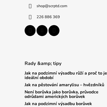
a
shop
@
scrptd.com
t
í
226 886 369
Rady &amp; tipy
Jak na podzimní výsadbu růží a proč to je
ideální období
Jak na pěstování amarylisu – hvězdníků
Není borůvka jako borůvka, průvodce
odrůdami amerických borůvek
Jak na podzimní výsadbu borůvek