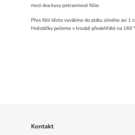
mezi dva kusy potravinové fólie.
Přes fólii těsto vyválíme do plátu silného asi 1
Hvězdičky pečeme v troubě předehřáté na 160 °
Z
á
Kontakt
p