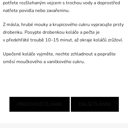
potřete rozšlehaným vejcem s trochou vody a doprostřed
natřete povidla nebo zavařeninu.
Z másla, hrubé mouky a krupicového cukru vypracujte prsty
drobenku. Posypte drobenkou koláče a pečte je
v předehřáté troubě 10–15 minut, až okraje koláčů zrůžoví.
Upečené koláče vyjměte, nechte zchladnout a poprašte
směsí moučkového a vanilkového cukru.
PŘEDCHOZÍ ČLÁNEK
DALŠÍ ČLÁNEK
Z