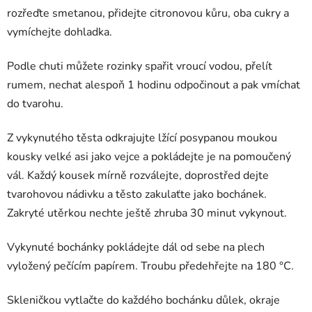
rozřeďte smetanou, přidejte citronovou kůru, oba cukry a
vymíchejte dohladka.
Podle chuti můžete rozinky spařit vroucí vodou, přelít
rumem, nechat alespoň 1 hodinu odpočinout a pak vmíchat
do tvarohu.
Z vykynutého těsta odkrajujte lžící posypanou moukou
kousky velké asi jako vejce a pokládejte je na pomoučený
vál. Každý kousek mírně rozválejte, doprostřed dejte
tvarohovou nádivku a těsto zakulaťte jako bochánek.
Zakryté utěrkou nechte ještě zhruba 30 minut vykynout.
Vykynuté bochánky pokládejte dál od sebe na plech
vyložený pečícím papírem. Troubu předehřejte na 180 °C.
Skleničkou vytlačte do každého bochánku důlek, okraje