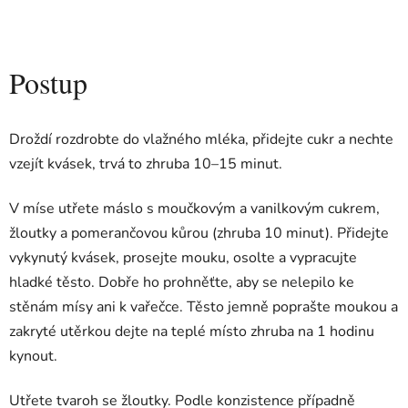
Postup
Droždí rozdrobte do vlažného mléka, přidejte cukr a nechte
vzejít kvásek, trvá to zhruba 10–15 minut.
V míse utřete máslo s moučkovým a vanilkovým cukrem,
žloutky a pomerančovou kůrou (zhruba 10 minut). Přidejte
vykynutý kvásek, prosejte mouku, osolte a vypracujte
hladké těsto. Dobře ho prohněťte, aby se nelepilo ke
stěnám mísy ani k vařečce. Těsto jemně poprašte moukou a
zakryté utěrkou dejte na teplé místo zhruba na 1 hodinu
kynout.
Utřete tvaroh se žloutky. Podle konzistence případně