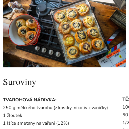
Suroviny
TĚ
TVAROHOVÁ NÁDIVKA:
10
250 g měkkého tvarohu (z kostky, nikoliv z vaničky)
60
1 žloutek
1/2
1 lžíce smetany na vaření (12%)