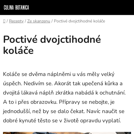
Přejít
na
obsah
Domů
/
Recepty
/
Ze skanzenu
/
Poctivé dvojctihodné koláče
Poctivé dvojctihodné
koláče
Koláče se dvěma náplněmi u vás měly velký
úspěch. Nedivím se. Akorát tak upečená kůrka a
dvojitá lákavá náplň zkrátka nabádá k ochutnání.
A to i přes obrazovku. Přípravy se nebojte, je
jednodušší, než by se dalo čekat. Navíc naučit se
dobré kynuté těsto se v životě opravdu vyplatí.