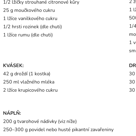
2 ž
1/2 lžičky strouhané citronové kůry
1 l
25 g moučkového cukru
50
1 lžíce vanilkového cukru
1/4
1/2 hrsti rozinek (dle chuti)
mo
1 lžíce rumu (dle chuti)
1 v
sm
KVÁSEK:
DR
42 g droždí (1 kostka)
30
250 ml vlažného mléka
30
2 lžíce krupicového cukru
30 
NÁPLŇ:
200 g tvarohové nádivky (viz níže)
250–300 g povidel nebo husté pikantní zavařeniny