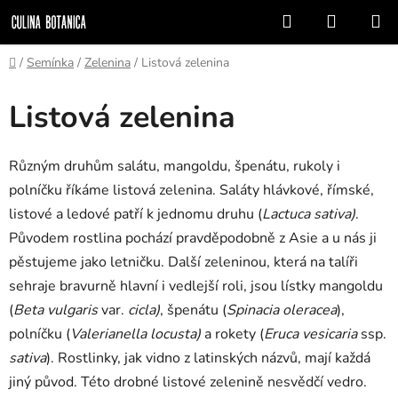
Přejít
Hledat
NÁKUP
na
KOŠÍK
obsah
Domů
/
Semínka
/
Zelenina
/
Listová zelenina
Listová zelenina
Různým druhům salátu, mangoldu, špenátu, rukoly i
polníčku říkáme listová zelenina. Saláty hlávkové, římské,
listové a ledové patří k jednomu druhu (
Lactuca sativa)
.
Původem rostlina pochází pravděpodobně z Asie a u nás ji
pěstujeme jako letničku. Další zeleninou, která na talíři
sehraje bravurně hlavní i vedlejší roli, jsou lístky mangoldu
(
Beta vulgaris
var.
cicla)
, špenátu (
Spinacia oleracea
),
polníčku (
Valerianella locusta)
a rokety (
Eruca vesicaria
ssp.
sativa
). Rostlinky, jak vidno z latinských názvů, mají každá
jiný původ. Této drobné listové zelenině nesvědčí vedro.