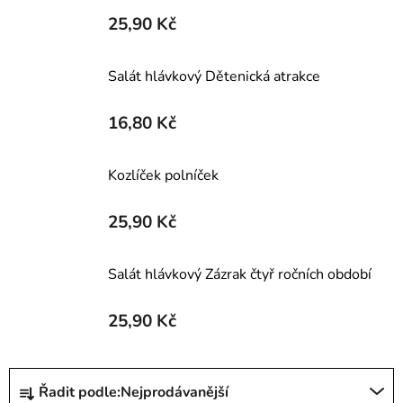
25,90 Kč
Salát hlávkový Dětenická atrakce
16,80 Kč
Kozlíček polníček
25,90 Kč
Salát hlávkový Zázrak čtyř ročních období
25,90 Kč
Ř
Řadit podle:
Nejprodávanější
a