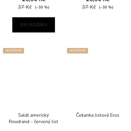
37 Kč
37 Kč
(–30 %)
(–30 %)
DO KOŠÍKU
NEMOŘENÉ
NEMOŘENÉ
Salát americký
Čekanka listová Eros
Roodrand – červený list