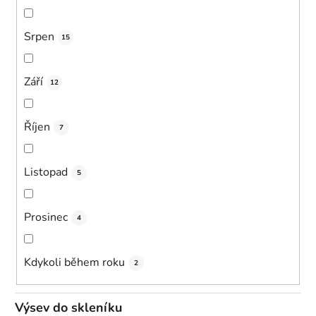
Srpen
15
Září
12
Říjen
7
Listopad
5
Prosinec
4
Kdykoli během roku
2
Výsev do skleníku