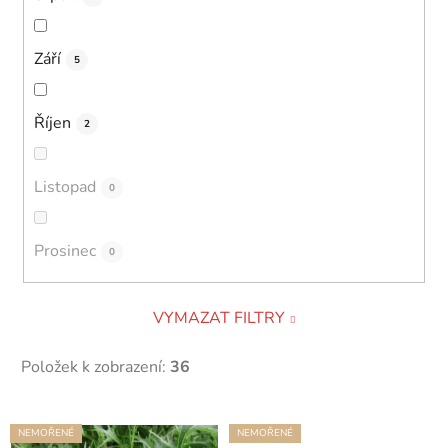
Září
5
Říjen
2
Listopad
0
Prosinec
0
VYMAZAT FILTRY
Položek k zobrazení:
36
V
NEMOŘENÉ
NEMOŘENÉ