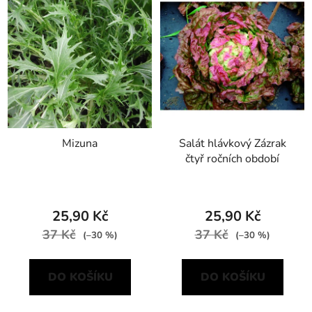
ý
p
i
s
p
r
o
d
Mizuna
Salát hlávkový Zázrak
u
čtyř ročních období
k
t
ů
25,90 Kč
25,90 Kč
37 Kč
37 Kč
(–30 %)
(–30 %)
DO KOŠÍKU
DO KOŠÍKU