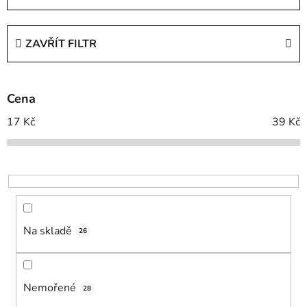
z
e
ZAVŘÍT FILTR
n
í
p
Cena
r
o
17
Kč
39
Kč
d
u
k
t
ů
Na skladě
26
Nemořené
28