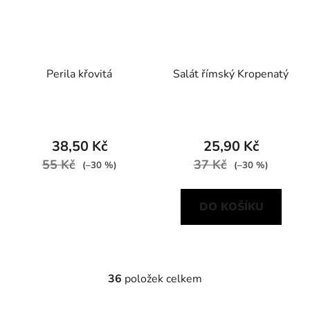
Perila křovitá
Salát římský Kropenatý
38,50 Kč
25,90 Kč
55 Kč
37 Kč
(–30 %)
(–30 %)
DO KOŠÍKU
36
položek celkem
O
v