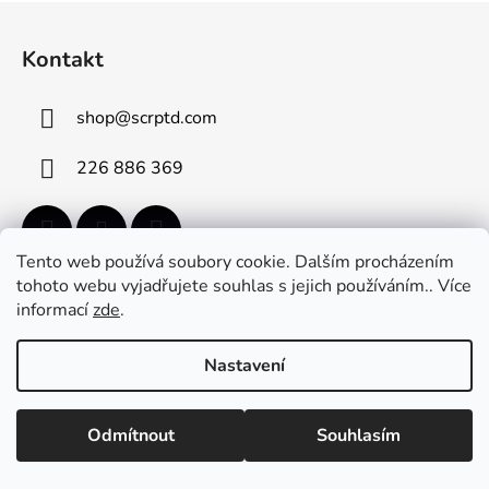
l
Z
á
á
d
Kontakt
p
a
a
c
shop
@
scrptd.com
t
í
p
í
226 886 369
r
v
k
y
Tento web používá soubory cookie. Dalším procházením
v
tohoto webu vyjadřujete souhlas s jejich používáním.. Více
ý
informací
zde
.
Informace pro vás
p
i
Reklamační formulář
Nastavení
s
u
Jak funguje předprodej
Doprava a poštovné
Odmítnout
Souhlasím
Obchodní podmínky