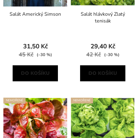
Salát Americký Simson
Salát hlávkový Zlatý
tenisák
31,50 Kč
29,40 Kč
45 Kč
42 Kč
(–30 %)
(–30 %)
DO KOŠÍKU
DO KOŠÍKU
NEMOŘENÉ
NEMOŘENÉ