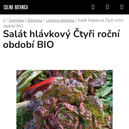
Přejít
Hledat
NÁKUP
na
KOŠÍK
obsah
Domů
/
Semínka
/
Zelenina
/
Listová zelenina
/
Salát hlávkový Čtyři roční
období BIO
Salát hlávkový Čtyři roční
období BIO