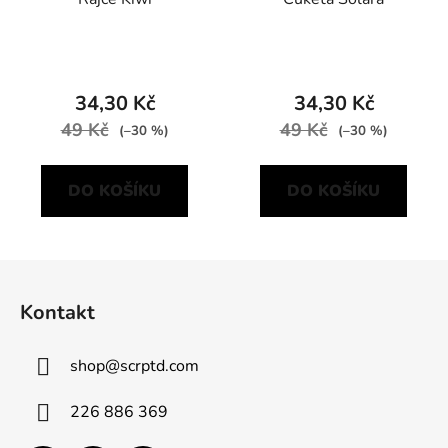
34,30 Kč
34,30 Kč
49 Kč
49 Kč
(–30 %)
(–30 %)
DO KOŠÍKU
DO KOŠÍKU
Z
á
Kontakt
p
a
shop
@
scrptd.com
t
í
226 886 369