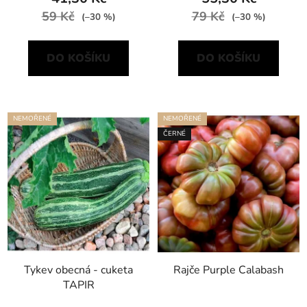
59 Kč
79 Kč
(–30 %)
(–30 %)
DO KOŠÍKU
DO KOŠÍKU
NEMOŘENÉ
NEMOŘENÉ
ČERNÉ
Tykev obecná - cuketa
Rajče Purple Calabash
TAPIR