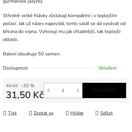
gurmánské jazýčky.
Středně velké hlávky zůstávají kompaktní
i v teplejším
počasí. Jak už název
napovídá, tento salát se dá vysévat
od
března
do
srpna.
Vyhovují
mu
jak
chladnější,
tak
teplejší
oblasti.
Balení obsahuje 50 semen.
Dostupnost
Skladem
45 Kč
–30 %
DO KOŠÍKU
31,50 Kč
Měrná cena:
Tisk
Zeptat se
Hlídat
Sdílet