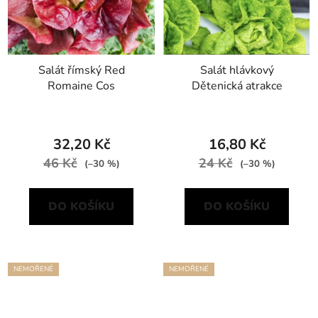
Salát římský Red
Salát hlávkový
Romaine Cos
Dětenická atrakce
32,20 Kč
16,80 Kč
46 Kč
24 Kč
(–30 %)
(–30 %)
DO KOŠÍKU
DO KOŠÍKU
NEMOŘENÉ
NEMOŘENÉ