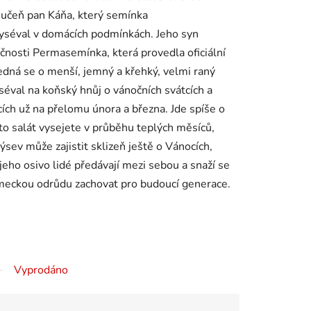
 učeň pan Káňa, který semínka
yséval v domácích podmínkách. Jeho syn
nosti Permasemínka, která provedla oficiální
 Jedná se o menší, jemný a křehký, velmi raný
séval na koňský hnůj o vánočních svátcích a
cích už na přelomu února a března. Jde spíše o
o salát vysejete v průběhu teplých měsíců,
ýsev může zajistit sklizeň ještě o Vánocích,
eho osivo lidé předávají mezi sebou a snaží se
meckou odrůdu zachovat pro budoucí generace.
Vyprodáno