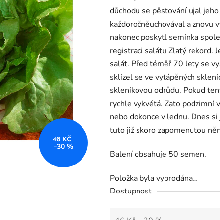
důchodu se pěstování ujal jeho
každoročněuchovával a znovu v
nakonec poskytl semínka společ
registraci salátu Zlatý rekord.
salát. Před téměř 70 lety se vy
sklízel se ve vytápěných sklení
skleníkovou odrůdu. Pokud tent
rychle vykvétá. Zato podzimní v
nebo dokonce v lednu. Dnes si j
tuto již skoro zapomenutou ně
46 KČ
–30 %
Balení obsahuje 50 semen.
Položka byla vyprodána…
Dostupnost