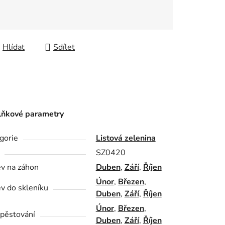
Hlídat
Sdílet
ňkové parametry
gorie
Listová zelenina
SZ0420
v na záhon
Duben
,
Září
,
Říjen
Únor
,
Březen
,
v do skleníku
Duben
,
Září
,
Říjen
Únor
,
Březen
,
pěstování
Duben
,
Září
,
Říjen