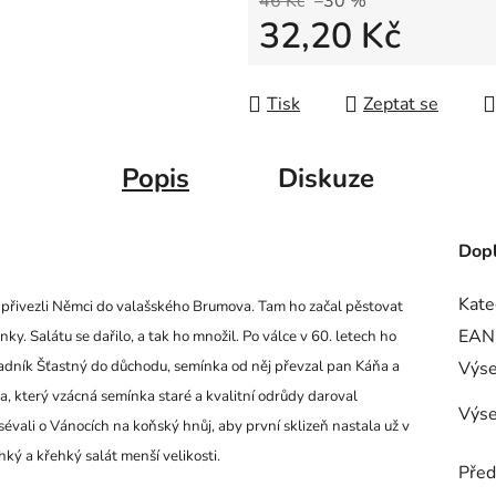
46 Kč
–30 %
32,20 Kč
Měrná cena:
Tisk
Zeptat se
Popis
Diskuze
Dopl
Kate
o přivezli Němci do valašského Brumova. Tam ho začal pěstovat
EAN
. Salátu se dařilo, a tak ho množil. Po válce v 60. letech ho
adník Šťastný do důchodu, semínka od něj převzal pan Káňa a
Výse
, který vzácná semínka staré a kvalitní odrůdy daroval
Výse
évali o Vánocích na koňský hnůj, aby první sklizeň nastala už v
hký a křehký salát menší velikosti.
Před