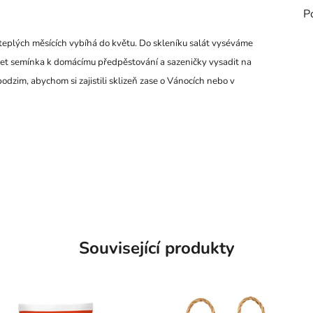
P
v teplých měsících vybíhá do květu. Do skleníku salát vyséváme
yset semínka k domácímu předpěstování a sazeničky vysadit na
dzim, abychom si zajistili sklizeň zase o Vánocích nebo v
Související produkty