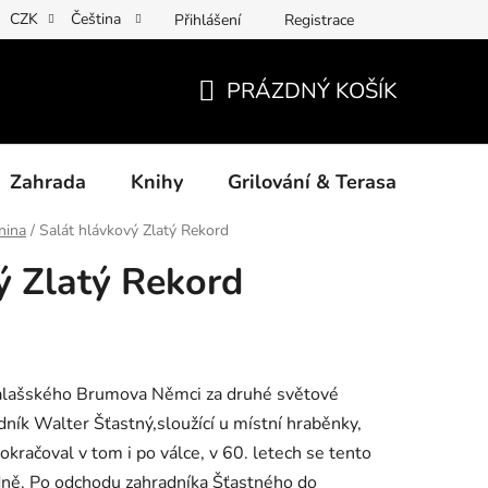
CZK
Čeština
Přihlášení
Registrace
ny osobních údajů
Povinné informace a odkazy ÚKZÚZ
Jak
PRÁZDNÝ KOŠÍK
NÁKUPNÍ
KOŠÍK
Zahrada
Knihy
Grilování & Terasa
Dárk
nina
/
Salát hlávkový Zlatý Rekord
ý Zlatý Rekord
 valašského Brumova Němci za druhé světové
ník Walter Šťastný,sloužící u místní hraběnky,
okračoval v tom i po válce, v 60. letech se tento
dně. Po odchodu zahradníka Šťastného do