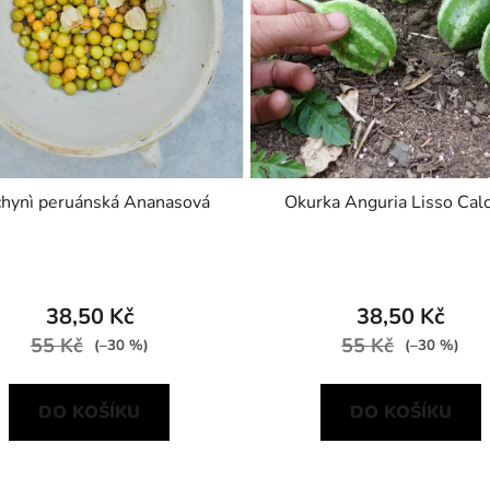
hynì peruánská Ananasová
Okurka Anguria Lisso Cal
38,50 Kč
38,50 Kč
55 Kč
55 Kč
(–30 %)
(–30 %)
DO KOŠÍKU
DO KOŠÍKU