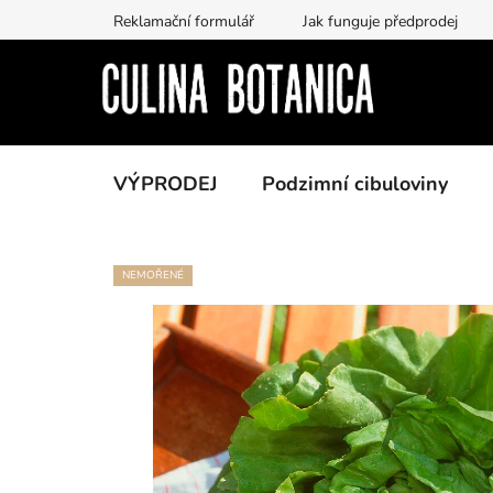
Přejít
Reklamační formulář
Jak funguje předprodej
na
obsah
VÝPRODEJ
Podzimní cibuloviny
NEMOŘENÉ