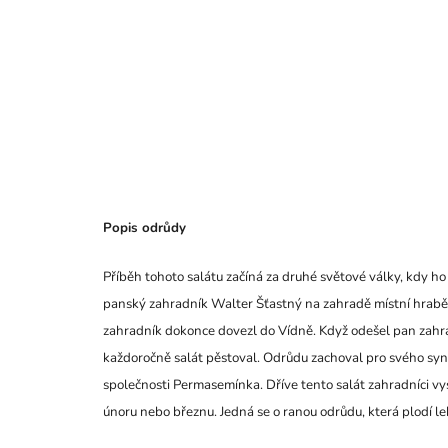
Popis odrůdy
Příběh tohoto salátu začíná za druhé světové války, kdy h
panský zahradník Walter Šťastný na zahradě místní hraběnky
zahradník dokonce dovezl do Vídně. Když odešel pan zahr
každoročně salát pěstoval. Odrůdu zachoval pro svého syna
společnosti Permasemínka. Dříve tento salát zahradníci vys
únoru nebo březnu. Jedná se o ranou odrůdu, která plodí le