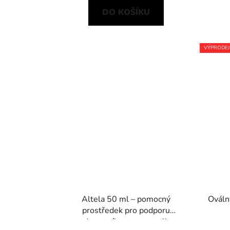
DO KOŠÍKU
VÝPRODEJ
Altela 50 ml – pomocný
Ováln
prostředek pro podporu
zdravotního stavu rostlin