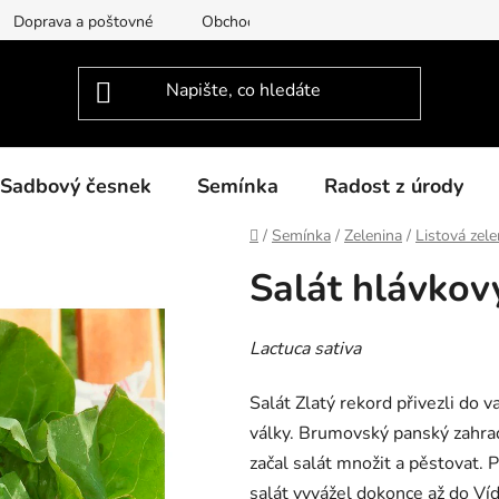
Doprava a poštovné
Obchodní podmínky
Podmínky ochra
Sadbový česnek
Semínka
Radost z úrody
Domů
/
Semínka
/
Zelenina
/
Listová zele
Salát hlávkov
Lactuca sativa
Salát Zlatý rekord přivezli do
války. Brumovský panský zahrad
začal salát množit a pěstovat. P
salát vyvážel dokonce až do Ví