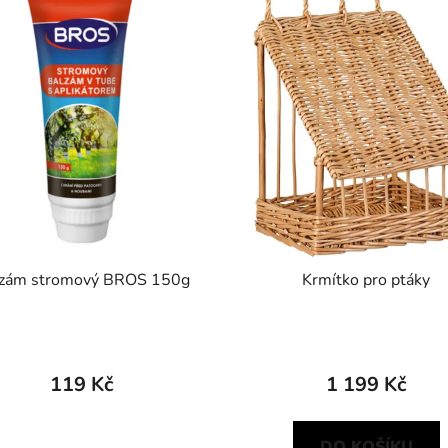
zám stromový BROS 150g
Krmítko pro ptáky
119 Kč
1 199 Kč
DO KOŠÍKU