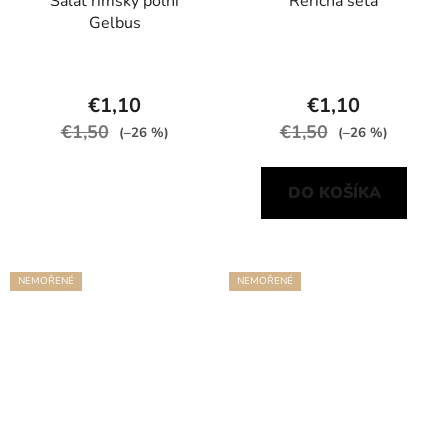
Salát římský polní
Řeřicha setá
Gelbus
€1,10
€1,10
€1,50
€1,50
(–26 %)
(–26 %)
DO KOŠÍKA
NEMOŘENÉ
NEMOŘENÉ