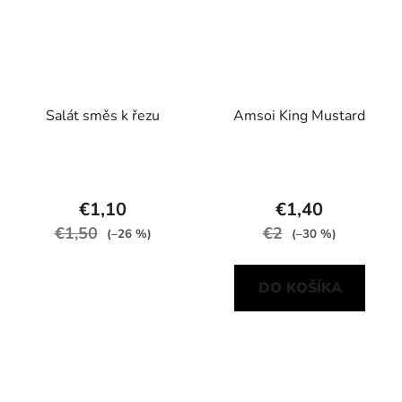
Salát směs k řezu
Amsoi King Mustard
€1,10
€1,40
€1,50
€2
(–26 %)
(–30 %)
DO KOŠÍKA