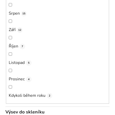
Srpen
15
Září
12
Říjen
7
Listopad
5
Prosinec
4
Kdykoli během roku
2
Výsev do skleníku