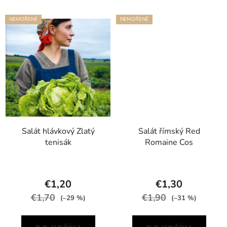
NEMOŘENÉ
NEMOŘENÉ
Salát hlávkový Zlatý
Salát římský Red
tenisák
Romaine Cos
€1,20
€1,30
€1,70
€1,90
(–29 %)
(–31 %)