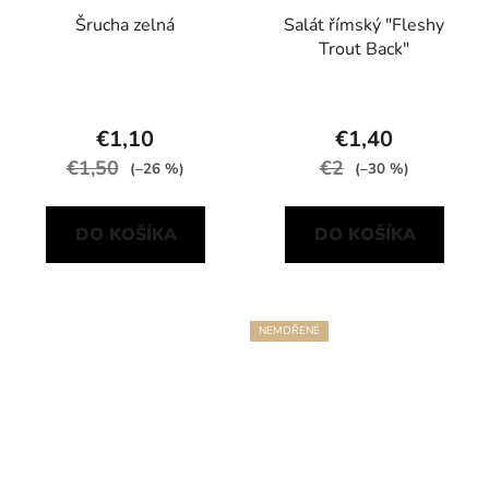
Šrucha zelná
Salát římský "Fleshy
Trout Back"
€1,10
€1,40
€1,50
€2
(–26 %)
(–30 %)
DO KOŠÍKA
DO KOŠÍKA
NEMOŘENÉ