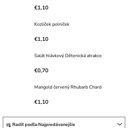
€1,10
Kozlíček polníček
€1,10
Salát hlávkový Dětenická atrakce
€0,70
Mangold červený Rhubarb Chard
€1,10
R
Radiť podľa:
Najpredávanejšie
a