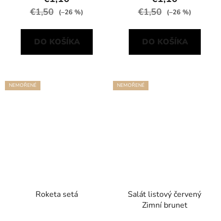
€1,50
€1,50
(–26 %)
(–26 %)
DO KOŠÍKA
DO KOŠÍKA
NEMOŘENÉ
NEMOŘENÉ
Roketa setá
Salát listový červený
Zimní brunet