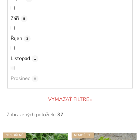
Září
8
Říjen
3
Listopad
1
Prosinec
0
VYMAZAŤ FILTRE
Zobrazených položiek:
37
V
NEMOŘENÉ
NEMOŘENÉ