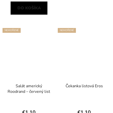
DO KOŠÍKA
NEMOŘENÉ
NEMOŘENÉ
Salát americký
Čekanka listová Eros
Roodrand – červený list
€1,10
€1,10