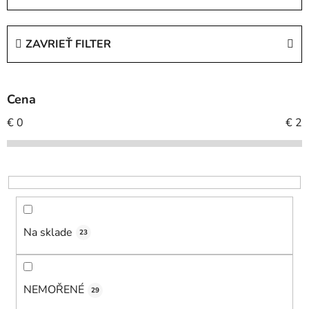
d
e
ZAVRIEŤ FILTER
n
i
e
Cena
p
r
€
0
€
2
o
d
u
k
t
o
Na sklade
23
v
NEMOŘENÉ
29