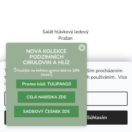
Salát hlávkový ledový
Pražan
×
NOVÁ KOLEKCE
PODZIMNÍCH
€1,10
CIBULOVIN A HLÍZ
€1,50
Tento web používá soubory cookie. Dalším procházením
(–26 %)
👇Využijte na květiny promo kód na 10%
slevu👇
tohoto webu vyjadřujete souhlas s jejich používáním.. Více
informací
zde
.
Promo kód:
TULIPAN10
CELÁ NABÍDKA ZDE
Nastavenie
37
položiek celkom
O
SADBOVÝ ČESNEK ZDE
v
Odmietnuť
Súhlasím
l
Z
á
á