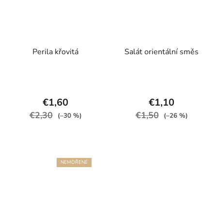
Perila křovitá
Salát orientální směs
€1,60
€1,10
€2,30
€1,50
(–30 %)
(–26 %)
NEMOŘENÉ