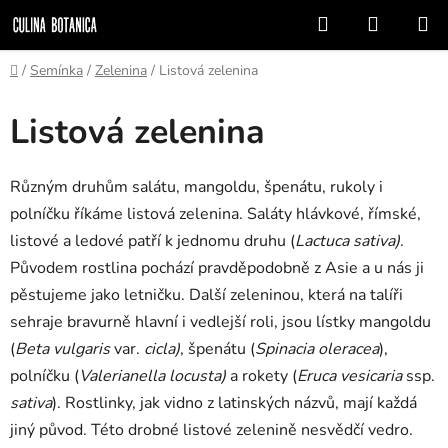
Prejsť
Hľadať
NÁKUP
na
KOŠÍK
obsah
Domov
/
Semínka
/
Zelenina
/
Listová zelenina
Listová zelenina
Různým druhům salátu, mangoldu, špenátu, rukoly i
polníčku říkáme listová zelenina. Saláty hlávkové, římské,
listové a ledové patří k jednomu druhu (
Lactuca sativa)
.
Původem rostlina pochází pravděpodobně z Asie a u nás ji
pěstujeme jako letničku. Další zeleninou, která na talíři
sehraje bravurně hlavní i vedlejší roli, jsou lístky mangoldu
(
Beta vulgaris
var.
cicla)
, špenátu (
Spinacia oleracea
),
polníčku (
Valerianella locusta)
a rokety (
Eruca vesicaria
ssp.
sativa
). Rostlinky, jak vidno z latinských názvů, mají každá
jiný původ. Této drobné listové zelenině nesvědčí vedro.