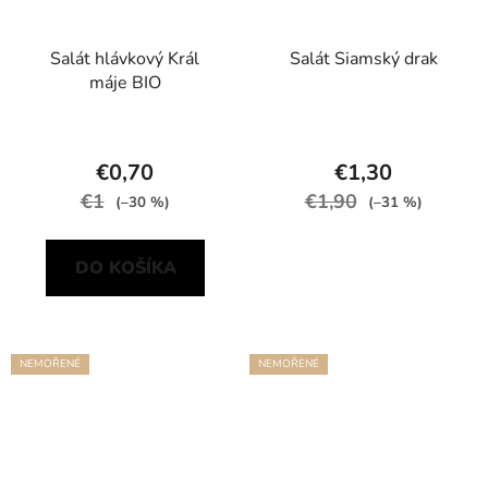
Salát hlávkový Král
Salát Siamský drak
máje BIO
€0,70
€1,30
€1
€1,90
(–30 %)
(–31 %)
DO KOŠÍKA
NEMOŘENÉ
NEMOŘENÉ