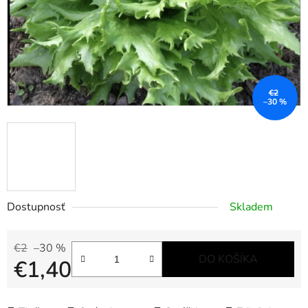
€2
–30 %
Dostupnosť
Skladem
€2
–30 %
DO KOŠÍKA
€1,40
Jednotková cena: