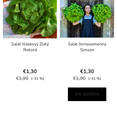
Salát hlávkový Zlatý
Salát černosemenný
Rekord
Simson
€1,30
€1,30
€1,90
€1,90
(–31 %)
(–31 %)
DO KOŠÍKA