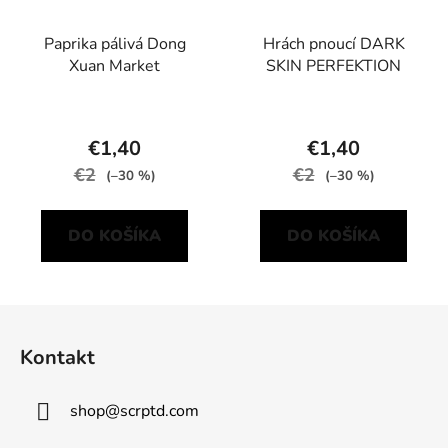
Paprika pálivá Dong
Hrách pnoucí DARK
Xuan Market
SKIN PERFEKTION
€1,40
€1,40
€2
€2
(–30 %)
(–30 %)
DO KOŠÍKA
DO KOŠÍKA
Z
á
Kontakt
p
ä
shop
@
scrptd.com
t
i