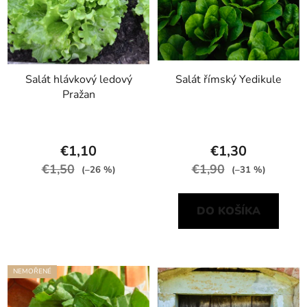
Salát hlávkový ledový
Salát římský Yedikule
Pražan
€1,10
€1,30
€1,50
€1,90
(–26 %)
(–31 %)
DO KOŠÍKA
NEMOŘENÉ