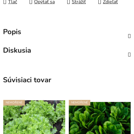
Tlač
Opýtať sa
Strážiť
Zdieľať
Popis
Diskusia
Súvisiaci tovar
NEMOŘENÉ
NEMOŘENÉ