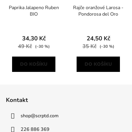
Paprika Jalapeno Ruben
Rajče oranžové Larosa -
BIO
Pondorosa del Oro
34,30 Kč
24,50 Kč
49 Kč
35 Kč
(–30 %)
(–30 %)
DO KOŠÍKU
DO KOŠÍKU
Z
á
Kontakt
p
a
shop
@
scrptd.com
t
í
226 886 369