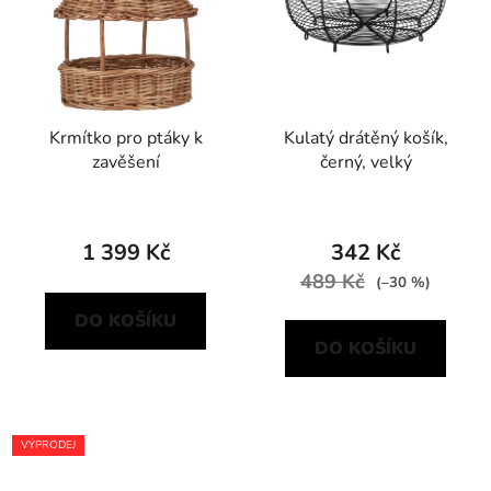
Krmítko pro ptáky k
Kulatý drátěný košík,
zavěšení
černý, velký
1 399 Kč
342 Kč
489 Kč
(–30 %)
DO KOŠÍKU
DO KOŠÍKU
VÝPRODEJ