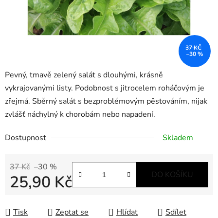
37 KČ
–30 %
Pevný, tmavě zelený salát s dlouhými, krásně
vykrajovanými listy. Podobnost s jitrocelem roháčovým je
zřejmá. Sběrný salát s bezproblémovým pěstováním, nijak
zvlášť náchylný k chorobám nebo napadení.
Dostupnost
Skladem
37 Kč
–30 %
DO KOŠÍKU
25,90 Kč
Měrná cena:
Tisk
Zeptat se
Hlídat
Sdílet