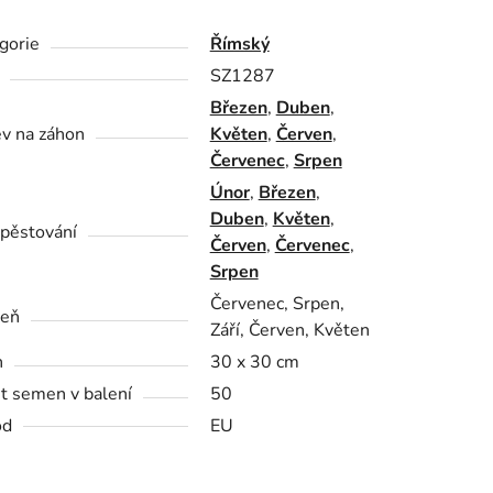
gorie
Římský
SZ1287
Březen
,
Duben
,
v na záhon
Květen
,
Červen
,
Červenec
,
Srpen
Únor
,
Březen
,
Duben
,
Květen
,
pěstování
Červen
,
Červenec
,
Srpen
Červenec, Srpen,
zeň
Září, Červen, Květen
n
30 x 30 cm
t semen v balení
50
od
EU