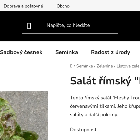
Doprava a poštovné
Obchodní podmínky
Podmínky ochra
Sadbový česnek
Semínka
Radost z úrody
Domů
/
Semínka
/
Zelenina
/
Listová zele
Salát římský 
Tento římský salát 'Fleshy Trou
červenavými žilkami. Jeho křupa
saláty a další pokrmy.
Dostupnost