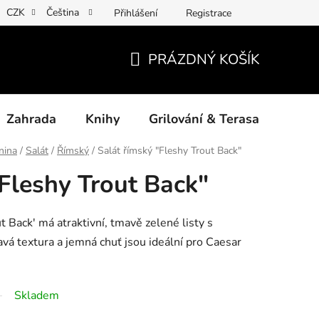
CZK
Čeština
Přihlášení
Registrace
ny osobních údajů
Povinné informace a odkazy ÚKZÚZ
Jak
PRÁZDNÝ KOŠÍK
NÁKUPNÍ
KOŠÍK
Zahrada
Knihy
Grilování & Terasa
Dárk
nina
/
Salát
/
Římský
/
Salát římský "Fleshy Trout Back"
"Fleshy Trout Back"
t Back' má atraktivní, tmavě zelené listy s
vá textura a jemná chuť jsou ideální pro Caesar
Skladem