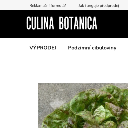
Přejít
Reklamační formulář
Jak funguje předprodej
na
obsah
VÝPRODEJ
Podzimní cibuloviny