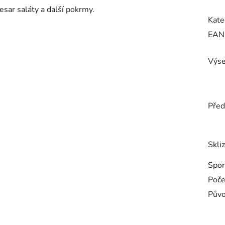
esar saláty a další pokrmy.
Kate
EAN
Výse
Před
Skli
Spo
Poče
Pův