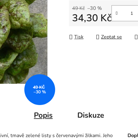
49 Kč
–30 %
34,30 Kč
Měrná cena:
Tisk
Zeptat se
49 KČ
–30 %
Popis
Diskuze
ivní, tmavě zelené listy s červenavými žilkami. Jeho
Dopl