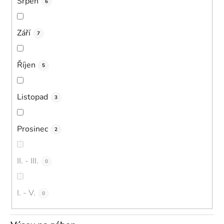
Srpen
6
Září
7
Říjen
5
Listopad
3
Prosinec
2
II. - III.
0
I. - V.
0