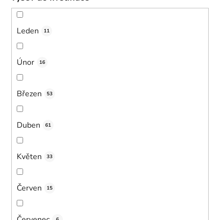
Leden
11
Únor
16
Březen
53
Duben
61
Květen
33
Červen
15
Červenec
6