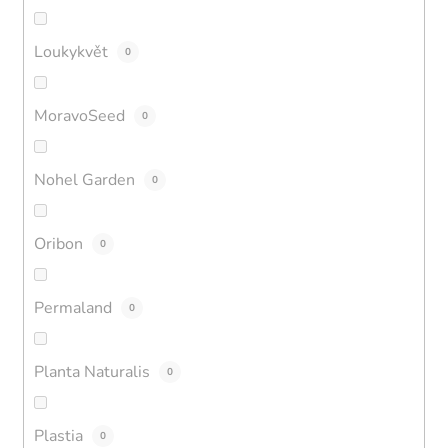
Loukykvět
0
MoravoSeed
0
Nohel Garden
0
Oribon
0
Permaland
0
Planta Naturalis
0
Plastia
0