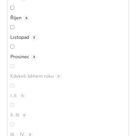
Říjen
5
Listopad
3
Prosinec
3
Kdykoli během roku
0
I.,II.
0
II.-III
0
III. - IV.
0