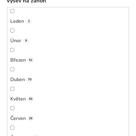
Výsev na záhon
Leden
2
Únor
9
Březen
51
Duben
70
Květen
55
Červen
26