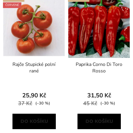
ý
ČERVENÉ
p
i
s
p
r
o
d
Rajče Stupické polní
Paprika Corno Di Toro
u
rané
Rosso
k
t
ů
25,90 Kč
31,50 Kč
37 Kč
45 Kč
(–30 %)
(–30 %)
DO KOŠÍKU
DO KOŠÍKU