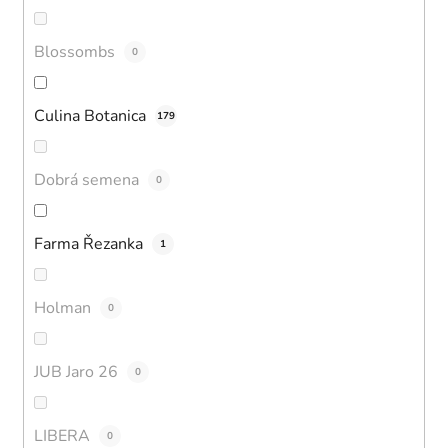
Blossombs
0
Culina Botanica
179
Dobrá semena
0
Farma Řezanka
1
Holman
0
JUB Jaro 26
0
LIBERA
0