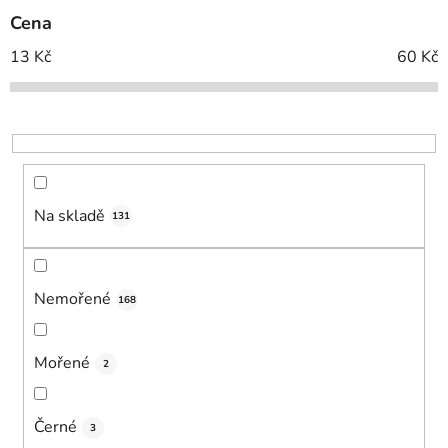
p
Cena
r
o
13
Kč
60
Kč
d
u
k
t
ů
Na skladě
131
Nemořené
168
Mořené
2
Černé
3