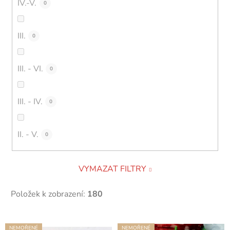
IV.-V.
0
III.
0
III. - VI.
0
III. - IV.
0
II. - V.
0
VYMAZAT FILTRY
Položek k zobrazení:
180
V
NEMOŘENÉ
NEMOŘENÉ