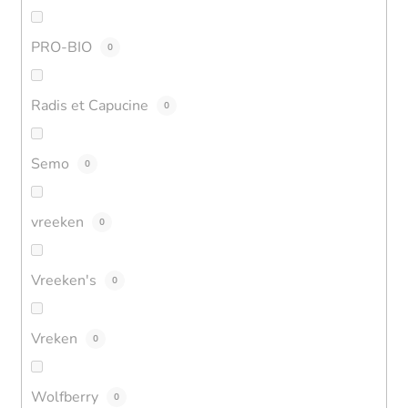
PRO-BIO
0
Radis et Capucine
0
Semo
0
vreeken
0
Vreeken's
0
Vreken
0
Wolfberry
0