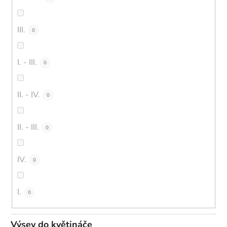
III.
0
I. - III.
0
II. - IV.
0
II. - III.
0
IV.
0
I.
0
Výsev do květináče