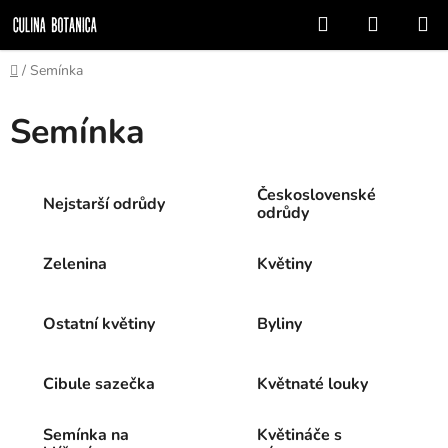
Přejít
Hledat
NÁKUP
na
KOŠÍK
obsah
Domů
/
Semínka
Semínka
Československé
Nejstarší odrůdy
odrůdy
Zelenina
Květiny
Ostatní květiny
Byliny
Cibule sazečka
Květnaté louky
Semínka na
Květináče s