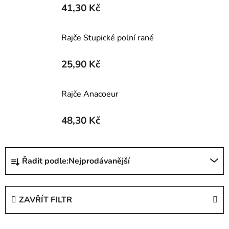
41,30 Kč
Rajče Stupické polní rané
25,90 Kč
Rajče Anacoeur
48,30 Kč
Ř
Řadit podle:
Nejprodávanější
a
z
e
ZAVŘÍT FILTR
n
í