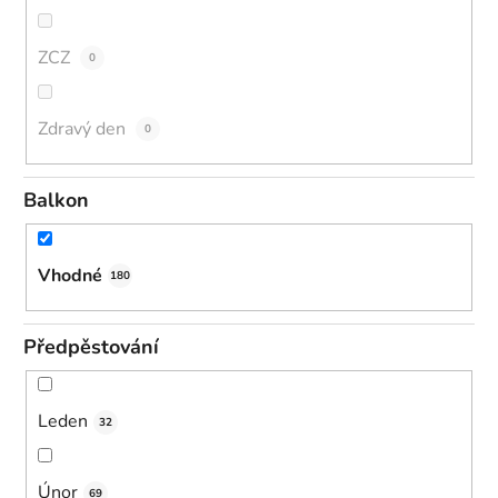
ZCZ
0
Zdravý den
0
Balkon
Vhodné
180
Předpěstování
Leden
32
Únor
69