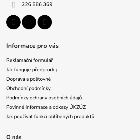
í
226 886 369
Informace pro vás
Reklamační formulář
Jak funguje předprodej
Doprava a poštovné
Obchodní podmínky
Podmínky ochrany osobních údajů
Povinné informace a odkazy ÚKZÚZ
Jak používat funkci oblíbených produktů
O nás