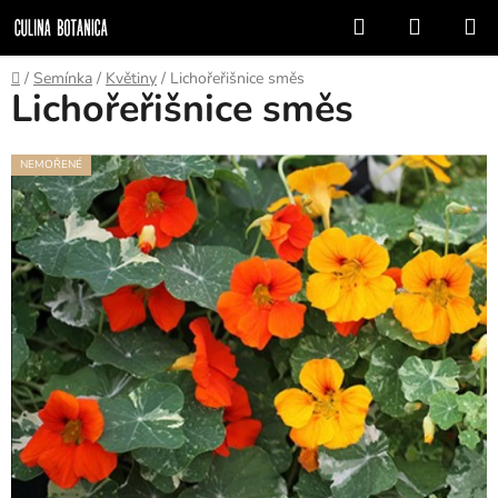
Přejít
Hledat
NÁKUP
na
KOŠÍK
obsah
Domů
/
Semínka
/
Květiny
/
Lichořeřišnice směs
Lichořeřišnice směs
NEMOŘENÉ