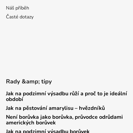
Náš příběh
Časté dotazy
Rady &amp; tipy
Jak na podzimní výsadbu růží a proč to je ideální
období
Jak na pěstování amarylisu – hvězdníků
Není borůvka jako borůvka, průvodce odrůdami
amerických borůvek
Jak na podzimní výsadbu borůvek