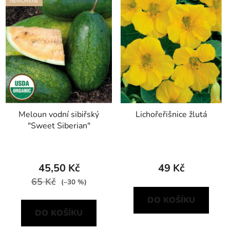
NEMOŘENÉ
Meloun vodní sibiřský
Lichořeřišnice žlutá
"Sweet Siberian"
45,50 Kč
49 Kč
65 Kč
(–30 %)
DO KOŠÍKU
DO KOŠÍKU