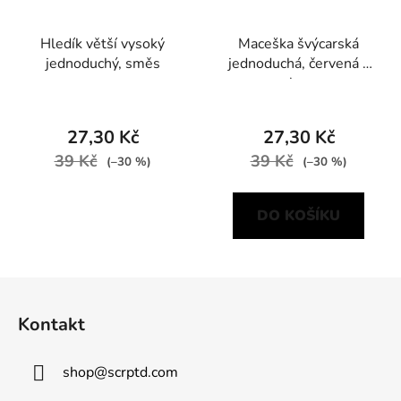
Hledík větší vysoký
Maceška švýcarská
jednoduchý, směs
jednoduchá, červená s
okem
27,30 Kč
27,30 Kč
39 Kč
39 Kč
(–30 %)
(–30 %)
DO KOŠÍKU
Z
á
Kontakt
p
a
shop
@
scrptd.com
t