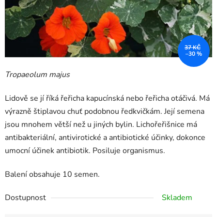
37 KČ
–30 %
Tropaeolum majus
Lidově se jí říká řeřicha kapucínská nebo řeřicha otáčivá. Má
výrazně štiplavou chuť podobnou ředkvičkám. Její semena
jsou mnohem větší než u jiných bylin. Lichořeřišnice má
antibakteriální, antivirotické a antibiotické účinky, dokonce
umocní účinek antibiotik. Posiluje organismus.
Balení obsahuje 10 semen.
Dostupnost
Skladem