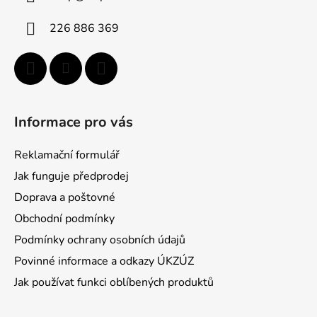
t
í
p
í
226 886 369
r
v
k
y
v
ý
Informace pro vás
p
i
Reklamační formulář
s
u
Jak funguje předprodej
Doprava a poštovné
Obchodní podmínky
Podmínky ochrany osobních údajů
Povinné informace a odkazy ÚKZÚZ
Jak používat funkci oblíbených produktů