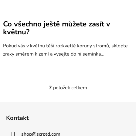
Co všechno ještě můžete zasít v
květnu?
Pokud vás v květnu těší rozkvetlé koruny stromů, sklopte
zraky směrem k zemi a vysejte do ní semínka...
7
položek celkem
O
v
l
Z
á
á
d
Kontakt
p
a
a
c
shop
@
scrptd.com