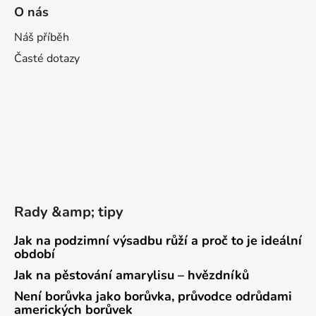
O nás
Náš příběh
Časté dotazy
Rady &amp; tipy
Jak na podzimní výsadbu růží a proč to je ideální
období
Jak na pěstování amarylisu – hvězdníků
Není borůvka jako borůvka, průvodce odrůdami
amerických borůvek