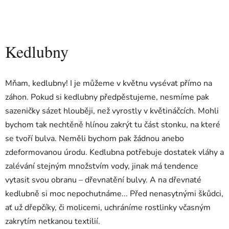
Kedlubny
Mňam, kedlubny! I je můžeme v květnu vysévat přímo na
záhon. Pokud si kedlubny předpěstujeme, nesmíme pak
sazeničky sázet hlouběji, než vyrostly v květináčcích. Mohli
bychom tak nechtěně hlínou zakrýt tu část stonku, na které
se tvoří bulva. Neměli bychom pak žádnou anebo
zdeformovanou úrodu. Kedlubna potřebuje dostatek vláhy a
zalévání stejným množstvím vody, jinak má tendence
vytasit svou obranu – dřevnatění bulvy. A na dřevnaté
kedlubně si moc nepochutnáme... Před nenasytnými škůdci,
ať už dřepčíky, či molicemi, uchráníme rostlinky včasným
zakrytím netkanou textilií.