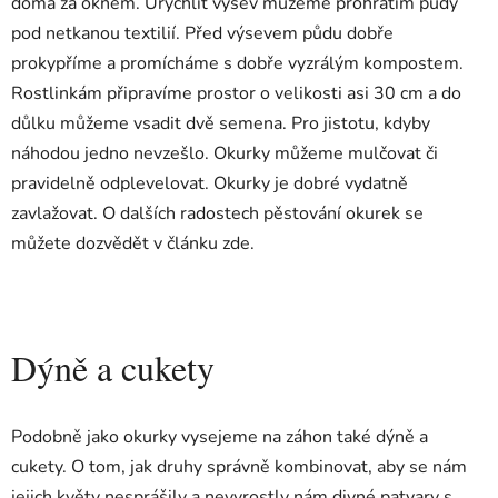
doma za oknem. Urychlit výsev můžeme prohřátím půdy
pod netkanou textilií. Před výsevem půdu dobře
prokypříme a promícháme s dobře vyzrálým kompostem.
Rostlinkám připravíme prostor o velikosti asi 30 cm a do
důlku můžeme vsadit dvě semena. Pro jistotu, kdyby
náhodou jedno nevzešlo. Okurky můžeme mulčovat či
pravidelně odplevelovat. Okurky je dobré vydatně
zavlažovat. O dalších radostech pěstování okurek se
můžete dozvědět v článku zde.
Dýně a cukety
Podobně jako okurky vysejeme na záhon také dýně a
cukety. O tom, jak druhy správně kombinovat, aby se nám
jejich květy nesprášily a nevyrostly nám divné patvary s