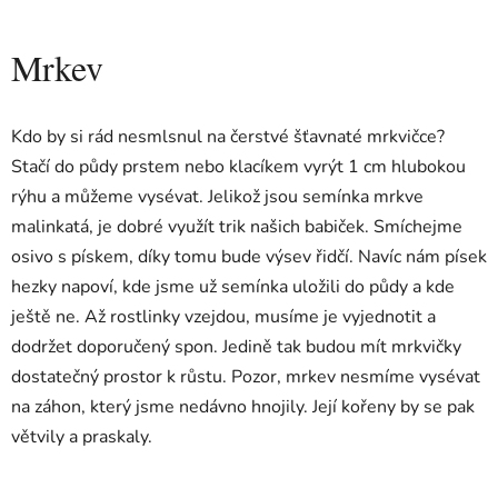
Mrkev
Kdo by si rád nesmlsnul na čerstvé šťavnaté mrkvičce?
Stačí do půdy prstem nebo klacíkem vyrýt 1 cm hlubokou
rýhu a můžeme vysévat. Jelikož jsou semínka mrkve
malinkatá, je dobré využít trik našich babiček. Smíchejme
osivo s pískem, díky tomu bude výsev řidčí. Navíc nám písek
hezky napoví, kde jsme už semínka uložili do půdy a kde
ještě ne. Až rostlinky vzejdou, musíme je vyjednotit a
dodržet doporučený spon. Jedině tak budou mít mrkvičky
dostatečný prostor k růstu. Pozor, mrkev nesmíme vysévat
na záhon, který jsme nedávno hnojily. Její kořeny by se pak
větvily a praskaly.