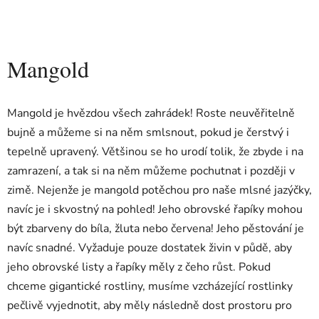
Mangold
Mangold je hvězdou všech zahrádek! Roste neuvěřitelně
bujně a můžeme si na něm smlsnout, pokud je čerstvý i
tepelně upravený. Většinou se ho urodí tolik, že zbyde i na
zamrazení, a tak si na něm můžeme pochutnat i později v
zimě. Nejenže je mangold potěchou pro naše mlsné jazýčky,
navíc je i skvostný na pohled! Jeho obrovské řapíky mohou
být zbarveny do bíla, žluta nebo červena! Jeho pěstování je
navíc snadné. Vyžaduje pouze dostatek živin v půdě, aby
jeho obrovské listy a řapíky měly z čeho růst. Pokud
chceme gigantické rostliny, musíme vzcházející rostlinky
pečlivě vyjednotit, aby měly následně dost prostoru pro