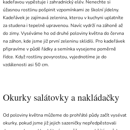
kadeřavou vypěstuje i zahradnický elév. Nenechte si
úžasnou rostlinu pošpinit vzpomínkami ze školní jídelny.
Kadeřávek je zajímavá zelenina, kterou v kuchyni uplatníte
za studena i tepelně upravenou. Navíc vydrží na záhoně až
do zimy. Vyséváme ho od druhé poloviny května do června
na záhon, kde jsme již první zeleninu sklidili. Pro kadeřávek
připravíme v půdě řádky a semínka vysejeme poměrně
řídce. Když rostliny povyrostou, vyjednotíme je do
vzdálenosti asi 50 cm.
Okurky salátovky a nakládačky
Od poloviny května můžeme do prohřáté půdy začít vysévat
okurky, pokud jsme již jejich sazeničky nepředpěstovali