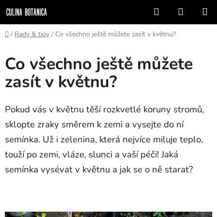
Přejít
Hledat
NÁKUP
na
KOŠÍK
obsah
Domů
/
Rady & tipy
/
Co všechno ještě můžete zasít v květnu?
Co všechno ještě můžete
zasít v květnu?
Pokud vás v květnu těší rozkvetlé koruny stromů,
sklopte zraky směrem k zemi a vysejte do ní
semínka. Už i zelenina, která nejvíce miluje teplo,
touží po zemi, vláze, slunci a vaší péči! Jaká
semínka vysévat v květnu a jak se o ně starat?