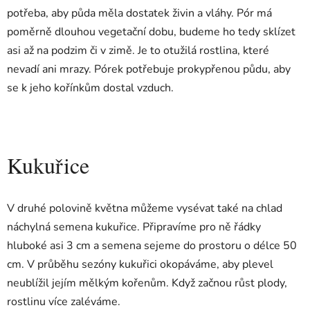
potřeba, aby půda měla dostatek živin a vláhy. Pór má
poměrně dlouhou vegetační dobu, budeme ho tedy sklízet
asi až na podzim či v zimě. Je to otužilá rostlina, které
nevadí ani mrazy. Pórek potřebuje prokypřenou půdu, aby
se k jeho kořínkům dostal vzduch.
Kukuřice
V druhé polovině května můžeme vysévat také na chlad
náchylná semena kukuřice. Připravíme pro ně řádky
hluboké asi 3 cm a semena sejeme do prostoru o délce 50
cm. V průběhu sezóny kukuřici okopáváme, aby plevel
neublížil jejím mělkým kořenům. Když začnou růst plody,
rostlinu více zaléváme.