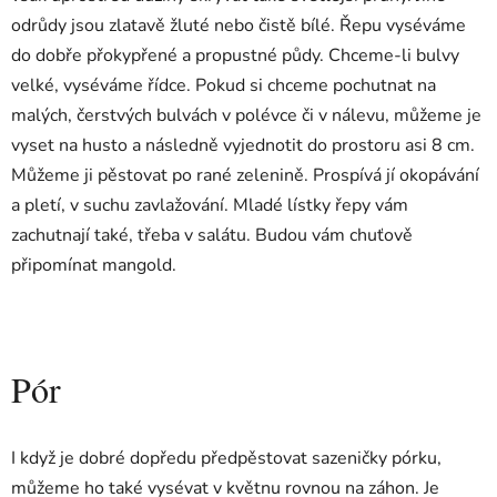
odrůdy jsou zlatavě žluté nebo čistě bílé. Řepu vyséváme
do dobře přokypřené a propustné půdy. Chceme-li bulvy
velké, vyséváme řídce. Pokud si chceme pochutnat na
malých, čerstvých bulvách v polévce či v nálevu, můžeme je
vyset na husto a následně vyjednotit do prostoru asi 8 cm.
Můžeme ji pěstovat po rané zelenině. Prospívá jí okopávání
a pletí, v suchu zavlažování. Mladé lístky řepy vám
zachutnají také, třeba v salátu. Budou vám chuťově
připomínat mangold.
Pór
I když je dobré dopředu předpěstovat sazeničky pórku,
můžeme ho také vysévat v květnu rovnou na záhon. Je