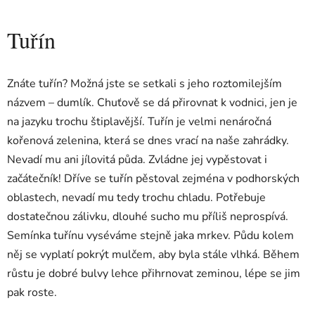
Tuřín
Znáte tuřín? Možná jste se setkali s jeho roztomilejším
názvem – dumlík. Chuťově se dá přirovnat k vodnici, jen je
na jazyku trochu štiplavější. Tuřín je velmi nenáročná
kořenová zelenina, která se dnes vrací na naše zahrádky.
Nevadí mu ani jílovitá půda. Zvládne jej vypěstovat i
začátečník! Dříve se tuřín pěstoval zejména v podhorských
oblastech, nevadí mu tedy trochu chladu. Potřebuje
dostatečnou zálivku, dlouhé sucho mu příliš neprospívá.
Semínka tuřínu vyséváme stejně jaka mrkev. Půdu kolem
něj se vyplatí pokrýt mulčem, aby byla stále vlhká. Během
růstu je dobré bulvy lehce přihrnovat zeminou, lépe se jim
pak roste.