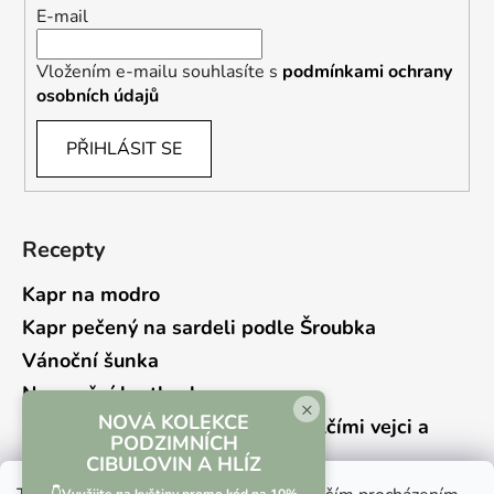
E-mail
Vložením e-mailu souhlasíte s
podmínkami ochrany
osobních údajů
PŘIHLÁSIT SE
Recepty
Kapr na modro
Kapr pečený na sardeli podle Šroubka
Vánoční šunka
Novoroční hrstkovka
×
NOVÁ KOLEKCE
Lehký bramborový salát s křepelčími vejci a
PODZIMNÍCH
kyselou okurkou
CIBULOVIN A HLÍZ