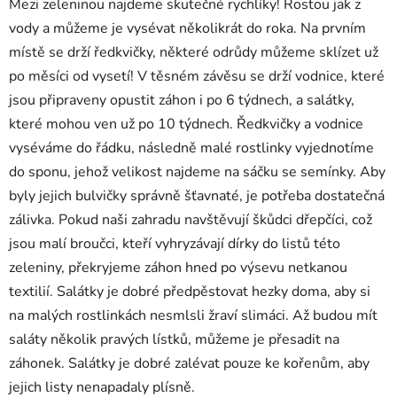
Mezi zeleninou najdeme skutečné rychlíky! Rostou jak z
vody a můžeme je vysévat několikrát do roka. Na prvním
místě se drží ředkvičky, některé odrůdy můžeme sklízet už
po měsíci od vysetí! V těsném závěsu se drží vodnice, které
jsou připraveny opustit záhon i po 6 týdnech, a salátky,
které mohou ven už po 10 týdnech. Ředkvičky a vodnice
vyséváme do řádku, následně malé rostlinky vyjednotíme
do sponu, jehož velikost najdeme na sáčku se semínky. Aby
byly jejich bulvičky správně šťavnaté, je potřeba dostatečná
zálivka. Pokud naši zahradu navštěvují škůdci dřepčíci, což
jsou malí broučci, kteří vyhryzávají dírky do listů této
zeleniny, překryjeme záhon hned po výsevu netkanou
textilií. Salátky je dobré předpěstovat hezky doma, aby si
na malých rostlinkách nesmlsli žraví slimáci. Až budou mít
saláty několik pravých lístků, můžeme je přesadit na
záhonek. Salátky je dobré zalévat pouze ke kořenům, aby
jejich listy nenapadaly plísně.