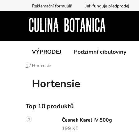
Přejít
Reklamační formulář
Jak funguje předprodej
na
obsah
VÝPRODEJ
Podzimní cibuloviny
Domů
/
Hortensie
Hortensie
P
Top 10 produktů
o
s
Česnek Karel IV 500g
t
199 Kč
r