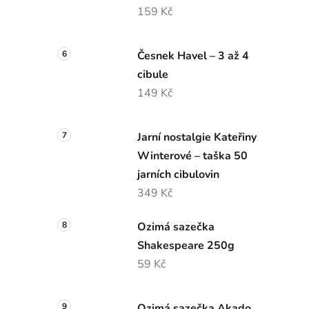
159 Kč
Česnek Havel – 3 až 4
cibule
149 Kč
Jarní nostalgie Kateřiny
Winterové – taška 50
jarních cibulovin
349 Kč
Ozimá sazečka
Shakespeare 250g
59 Kč
Ozimá sazečka Akado