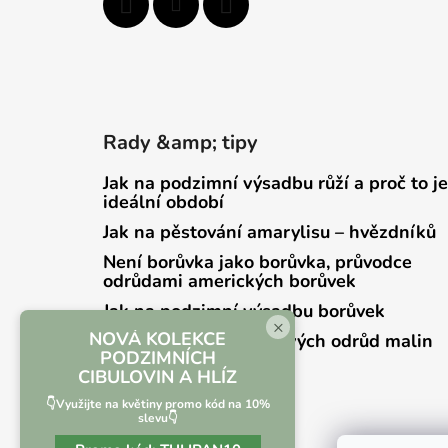
Rady &amp; tipy
Jak na podzimní výsadbu růží a proč to je
ideální období
Jak na pěstování amarylisu – hvězdníků
Není borůvka jako borůvka, průvodce
odrůdami amerických borůvek
Jak na podzimní výsadbu borůvek
×
NOVÁ KOLEKCE
Přehled zrání jednotlivých odrůd malin
PODZIMNÍCH
CIBULOVIN A HLÍZ
👇Využijte na květiny promo kód na 10%
slevu👇