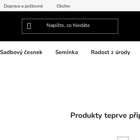
Doprava a poštovné
Obchodní podmínky
Podmínky ochra
Sadbový česnek
Semínka
Radost z úrody
Produkty teprve při