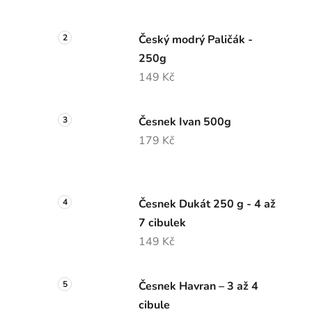
a
n
n
Český modrý Paličák -
í
250g
p
149 Kč
a
n
Česnek Ivan 500g
e
179 Kč
l
Česnek Dukát 250 g - 4 až
7 cibulek
149 Kč
Česnek Havran – 3 až 4
cibule