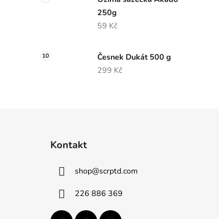
250g
59 Kč
Česnek Dukát 500 g
299 Kč
Z
á
Kontakt
p
a
shop
@
scrptd.com
t
í
226 886 369