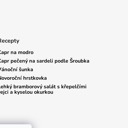
Recepty
Kapr na modro
Kapr pečený na sardeli podle Šroubka
Vánoční šunka
Novoroční hrstkovka
Lehký bramborový salát s křepelčími
vejci a kyselou okurkou