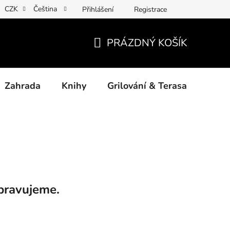
CZK
Čeština
Přihlášení
Registrace
ny osobních údajů
Povinné informace a odkazy ÚKZÚZ
Jak
PRÁZDNÝ KOŠÍK
NÁKUPNÍ
KOŠÍK
Zahrada
Knihy
Grilování & Terasa
Dárk
pravujeme.