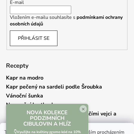
E-mail
Vložením e-mailu souhlasíte s
podmínkami ochrany
osobních údajů
PŘIHLÁSIT SE
Recepty
Kapr na modro
Kapr pečený na sardeli podle Šroubka
Vánoční šunka
Novoroční hrstkovka
×
NOVÁ KOLEKCE
Lehký bramborový salát s křepelčími vejci a
PODZIMNÍCH
kyselou okurkou
CIBULOVIN A HLÍZ
Tento web používá soubory cookie. Dalším procházením
👇Využijte na květiny promo kód na 10%