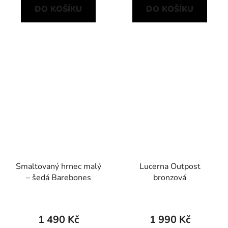
DO KOŠÍKU
DO KOŠÍKU
Smaltovaný hrnec malý
Lucerna Outpost
– šedá Barebones
bronzová
1 490 Kč
1 990 Kč