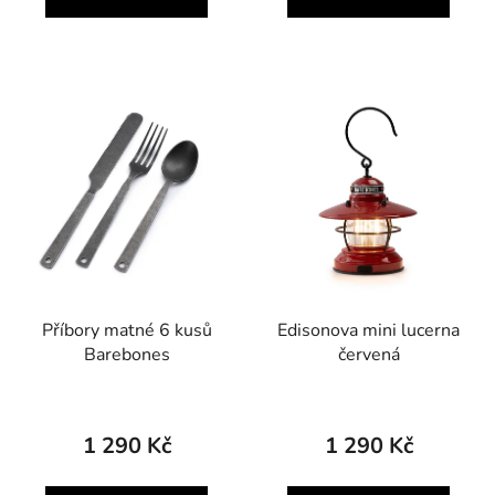
Příbory matné 6 kusů
Edisonova mini lucerna
Barebones
červená
1 290 Kč
1 290 Kč