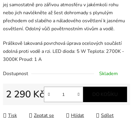
jej samostatně pro zářivou atmosféru v jakémkoli rohu
nebo jich navlékněte až šest dohromady s plynulým
přechodem od slabého a náladového osvětlení k jasnému
osvětlení. Odolný vůči povětrnostním vlivům a vodě.
Práškově lakovaná povrchová úprava ocelových součástí
odolná proti vodě a rzi. LED dioda: 5 W Teplota: 2700K -
3000K Proud: 1 A
Dostupnost
Skladem
2 290 Kč
DO KOŠÍKU
Měrná cena:
Tisk
Zeptat se
Hlídat
Sdílet