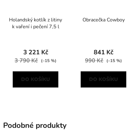
Holandský kotlík z litiny
Obracečka Cowboy
k vaření i pečení 7,5 l
3 221 Kč
841 Kč
3 790 Kč
990 Kč
(–15 %)
(–15 %)
DO KOŠÍKU
DO KOŠÍKU
Podobné produkty