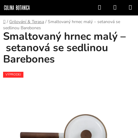
Přejít
Hledat
NÁKUP
na
KOŠÍK
obsah
Domů
/
Grilování & Terasa
/
Smaltovaný hrnec malý – setanová se
sedlinou Barebones
Smaltovaný hrnec malý –
setanová se sedlinou
Barebones
VÝPRODEJ