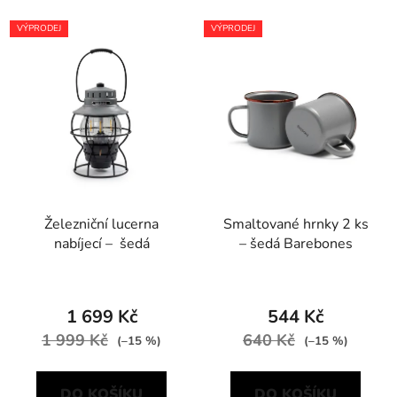
VÝPRODEJ
VÝPRODEJ
Železniční lucerna
Smaltované hrnky 2 ks
nabíjecí – šedá
– šedá Barebones
1 699 Kč
544 Kč
1 999 Kč
640 Kč
(–15 %)
(–15 %)
DO KOŠÍKU
DO KOŠÍKU