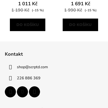
1 011 Kč
1 691 Kč
1 190 Kč
1 990 Kč
(–15 %)
(–15 %)
DO KOŠÍKU
DO KOŠÍKU
Z
á
Kontakt
p
a
shop
@
scrptd.com
t
í
226 886 369