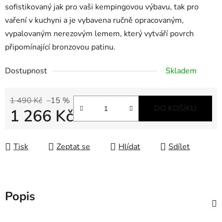
sofistikovaný jak pro vaši kempingovou výbavu, tak pro
vaření v kuchyni a je vybavena ručně opracovaným,
vypalovaným nerezovým lemem, který vytváří povrch
připomínající bronzovou patinu.
Dostupnost
Skladem
1 490 Kč
–15 %
DO KOŠÍKU
1 266 Kč
Měrná cena:
Tisk
Zeptat se
Hlídat
Sdílet
Popis