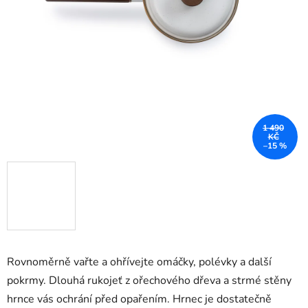
1 490
KČ
–15 %
Rovnoměrně vařte a ohřívejte omáčky, polévky a další
pokrmy. Dlouhá rukojeť z ořechového dřeva a strmé stěny
hrnce vás ochrání před opařením. Hrnec je dostatečně