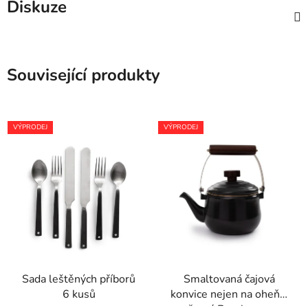
Diskuze
Související produkty
VÝPRODEJ
VÝPRODEJ
Sada leštěných příborů
Smaltovaná čajová
6 kusů
konvice nejen na oheň –