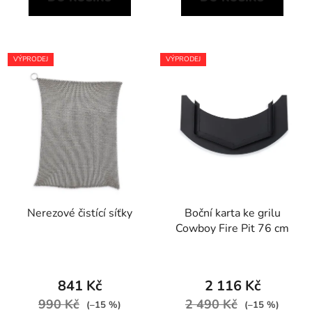
VÝPRODEJ
VÝPRODEJ
Nerezové čistící síťky
Boční karta ke grilu
Cowboy Fire Pit 76 cm
841 Kč
2 116 Kč
990 Kč
2 490 Kč
(–15 %)
(–15 %)