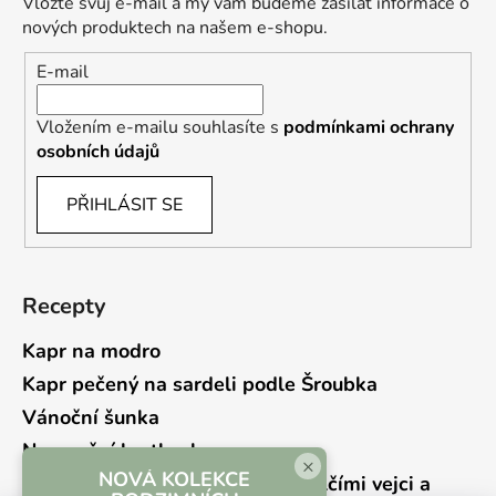
Vložte svůj e-mail a my vám budeme zasílat informace o
nových produktech na našem e-shopu.
E-mail
Vložením e-mailu souhlasíte s
podmínkami ochrany
osobních údajů
PŘIHLÁSIT SE
Recepty
Kapr na modro
Kapr pečený na sardeli podle Šroubka
Vánoční šunka
Novoroční hrstkovka
×
NOVÁ KOLEKCE
Lehký bramborový salát s křepelčími vejci a