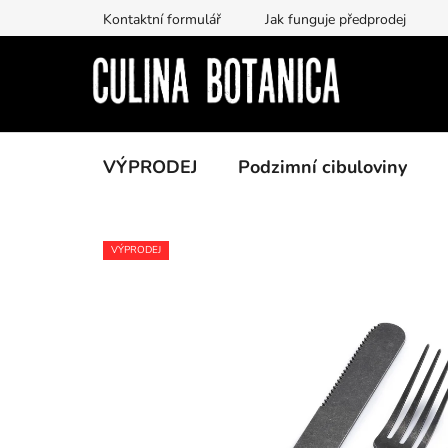
Prejsť
Kontaktní formulář
Jak funguje předprodej
na
obsah
VÝPRODEJ
Podzimní cibuloviny
VÝPRODEJ