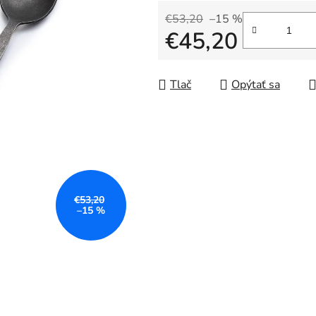
€53,20
–15 %
€45,20
Jednotková cena:
Tlač
Opýtať sa
€53,20
–15 %