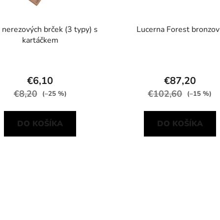
 nerezových brček (3 typy) s
Lucerna Forest bronzov
kartáčkem
€6,10
€87,20
€8,20
€102,60
(–25 %)
(–15 %)
DO KOŠÍKA
DO KOŠÍKA