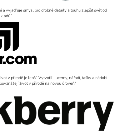
ní a vyjadřuje smysl pro drobné detaily a touhu zlepšit svět od
ákladů.“
t v přírodě je lepší. Vytvořili lucerny, nářadí, tašky a nádobí
 povznášejí život v přírodě na novou úroveň.“