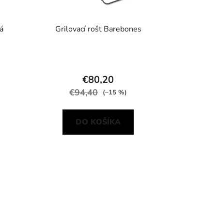
á
Grilovací rošt Barebones
€80,20
€94,40
(–15 %)
DO KOŠÍKA