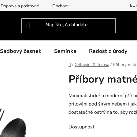
EU
Doprava a poštovné
Obchodní podmínky
Podmínky ochran
Sadbový česnek
Semínka
Radost z úrody
Domov
/
Grilování & Terasa
/
Příbory mat
Příbory matné
Minimalistické a moderní příbor
grilování pod širým nebem i jako
dostatečně ostrý na to, aby rozk
Dostupnosť