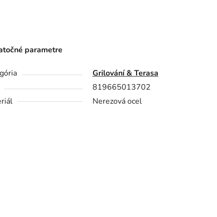
točné parametre
gória
Grilování & Terasa
819665013702
riál
Nerezová ocel