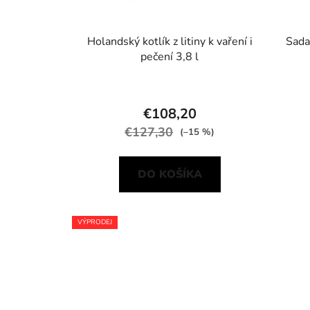
Holandský kotlík z litiny k vaření i
Sada
pečení 3,8 l
€108,20
€127,30
(–15 %)
DO KOŠÍKA
VÝPRODEJ