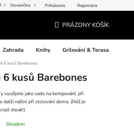
R
Slovenčina
Prihlásenie
Registrácia
y osobních údajů
Povinné informace a odkazy ÚKZÚZ
Jak p
PRÁZDNY KOŠÍK
NÁKUPNÝ
KOŠÍK
Zahrada
Knihy
Grilování & Terasa
Dárk
né 6 kusů Barebones
 6 kusů Barebones
y využijete jako sadu na kempování, při
 další náčiní při stolování doma. (Nůž je
rojil steak!)
Skladem