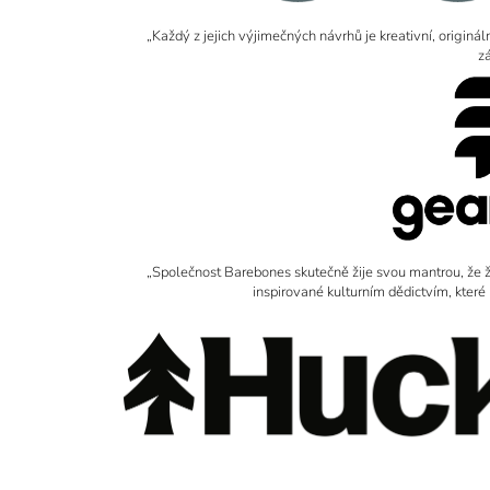
„Každý z jejich výjimečných návrhů je kreativní, originál
z
„Společnost Barebones skutečně žije svou mantrou, že živo
inspirované kulturním dědictvím, které