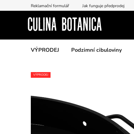
Přejít
Reklamační formulář
Jak funguje předprodej
na
obsah
VÝPRODEJ
Podzimní cibuloviny
VÝPRODEJ