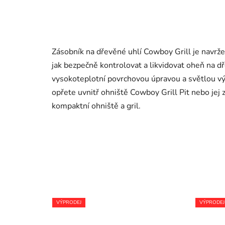
Zásobník na dřevěné uhlí Cowboy Grill je navrž
jak bezpečně kontrolovat a likvidovat oheň na d
vysokoteplotní povrchovou úpravou a světlou v
opřete uvnitř ohniště Cowboy Grill Pit nebo jej 
kompaktní ohniště a gril.
VÝPRODEJ
VÝPRODEJ