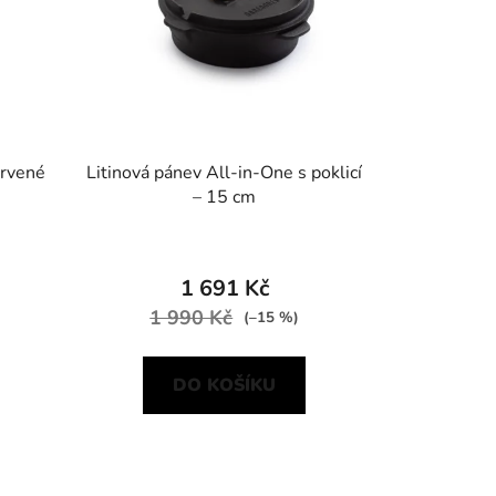
ervené
Litinová pánev All-in-One s poklicí
– 15 cm
1 691 Kč
1 990 Kč
(–15 %)
DO KOŠÍKU