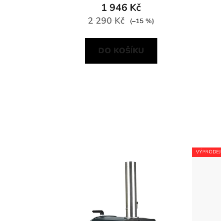
1 946 Kč
2 290 Kč
(–15 %)
DO KOŠÍKU
VÝPRODEJ