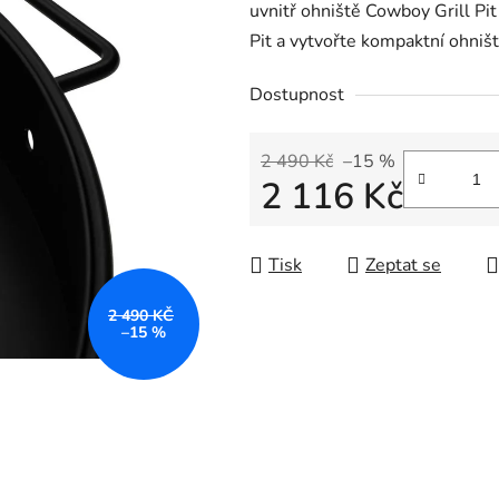
uvnitř ohniště Cowboy Grill Pit
Pit a vytvořte kompaktní ohniště
Dostupnost
2 490 Kč
–15 %
2 116 Kč
Měrná cena:
Tisk
Zeptat se
2 490 KČ
–15 %