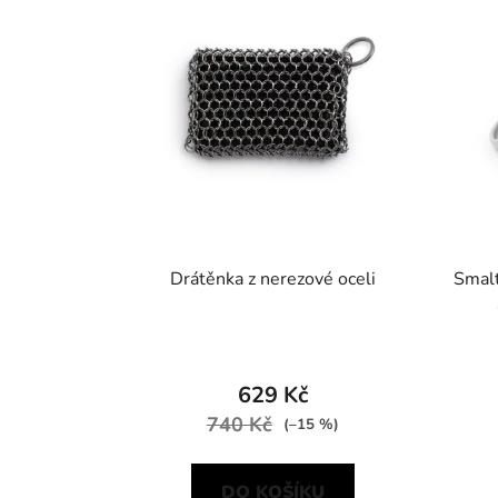
Drátěnka z nerezové oceli
Smalt
629 Kč
740 Kč
(–15 %)
DO KOŠÍKU