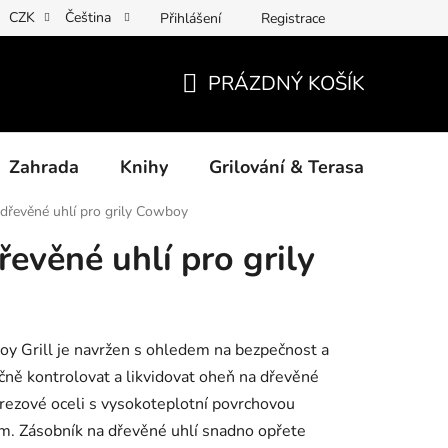
CZK
Čeština
Přihlášení
Registrace
ny osobních údajů
Povinné informace a odkazy ÚKZÚZ
Jak
PRÁZDNÝ KOŠÍK
NÁKUPNÍ
KOŠÍK
Zahrada
Knihy
Grilování & Terasa
Dárk
dřevěné uhlí pro grily Cowboy
evěné uhlí pro grily
oy Grill je navržen s ohledem na bezpečnost a
ečně kontrolovat a likvidovat oheň na dřevěné
rezové oceli s vysokoteplotní povrchovou
m. Zásobník na dřevěné uhlí snadno opřete