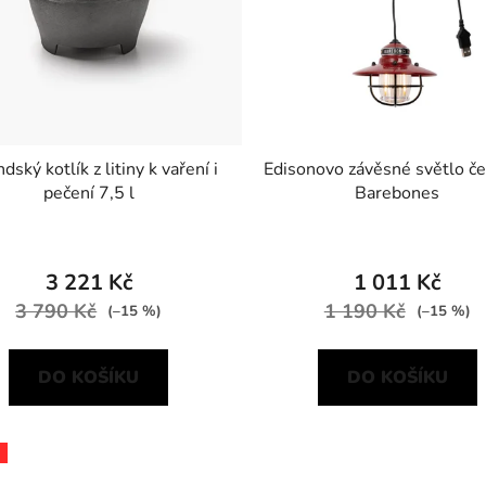
dský kotlík z litiny k vaření i
Edisonovo závěsné světlo č
pečení 7,5 l
Barebones
3 221 Kč
1 011 Kč
3 790 Kč
1 190 Kč
(–15 %)
(–15 %)
DO KOŠÍKU
DO KOŠÍKU