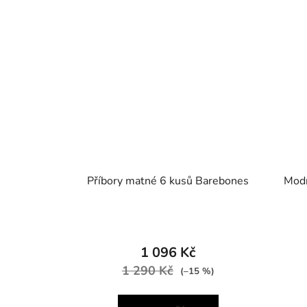
Příbory matné 6 kusů Barebones
Modr
1 096 Kč
1 290 Kč
(–15 %)