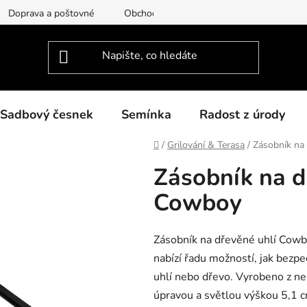
Doprava a poštovné
Obchodní podmínky
Podmínky ochra
Sadbový česnek
Semínka
Radost z úrody
Domů
/
Grilování & Terasa
/
Zásobník na 
Zásobník na dř
Cowboy
Zásobník na dřevěné uhlí Cowb
nabízí řadu možností, jak bezp
uhlí nebo dřevo. Vyrobeno z ne
úpravou a světlou výškou 5,1 c