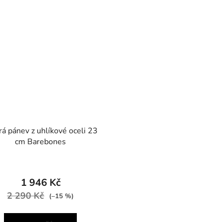
á pánev z uhlíkové oceli 23
cm Barebones
1 946 Kč
2 290 Kč
(–15 %)