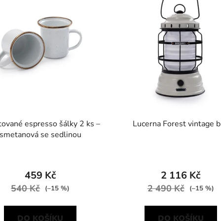
ované espresso šálky 2 ks –
Lucerna Forest vintage b
smetanová se sedlinou
459 Kč
2 116 Kč
540 Kč
2 490 Kč
(–15 %)
(–15 %)
DO KOŠÍKU
DO KOŠÍKU