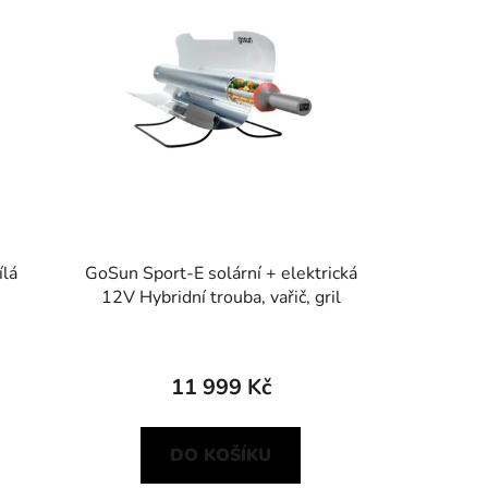
ílá
GoSun Sport-E solární + elektrická
12V Hybridní trouba, vařič, gril
11 999 Kč
DO KOŠÍKU