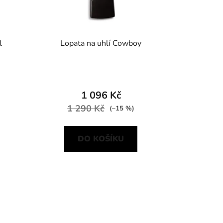
l
Lopata na uhlí Cowboy
1 096 Kč
1 290 Kč
(–15 %)
DO KOŠÍKU