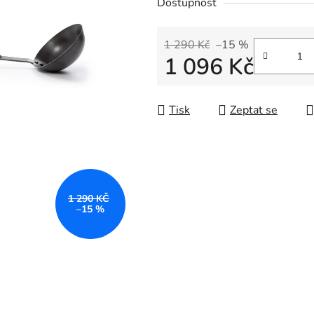
Dostupnost
1 290 Kč
–15 %
1 096 Kč
Měrná cena:
Tisk
Zeptat se
1 290 KČ
–15 %