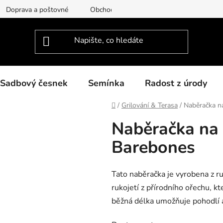
Doprava a poštovné
Obchodní podmínky
Podmínky ochra
Sadbový česnek
Semínka
Radost z úrody
Domů
/
Grilování & Terasa
/
Naběračka n
Naběračka na
Barebones
Tato naběračka je vyrobena z r
rukojetí z přírodního ořechu, k
běžná délka umožňuje pohodlí a