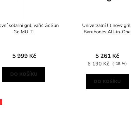
vní solární gril, vařič GoSun
Univerzální litinový gril
Go MULTI
Barebones All-in-One
5 999 Kč
5 261 Kč
6 190 Kč
(–15 %)
DO KOŠÍKU
DO KOŠÍKU