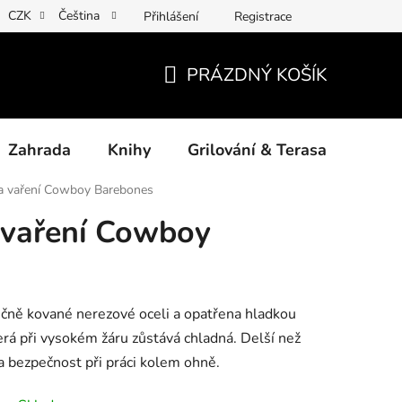
CZK
Čeština
Přihlášení
Registrace
ny osobních údajů
Povinné informace a odkazy ÚKZÚZ
Jak
PRÁZDNÝ KOŠÍK
NÁKUPNÍ
KOŠÍK
Zahrada
Knihy
Grilování & Terasa
Dárk
a vaření Cowboy Barebones
 vaření Cowboy
učně kované nerezové oceli a opatřena hladkou
terá při vysokém žáru zůstává chladná. Delší než
 bezpečnost při práci kolem ohně.