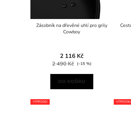
Zásobník na dřevěné uhlí pro grily
Cesto
Cowboy
2 116 Kč
2 490 Kč
(–15 %)
DO KOŠÍKU
VÝPRODEJ
VÝPRODEJ