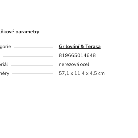
ňkové parametry
gorie
Grilování & Terasa
819665014648
riál
nerezová ocel
měry
57,1 x 11,4 x 4,5 cm