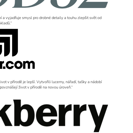
ní a vyjadřuje smysl pro drobné detaily a touhu zlepšit svět od
ákladů.“
t v přírodě je lepší. Vytvořili lucerny, nářadí, tašky a nádobí
 povznášejí život v přírodě na novou úroveň.“