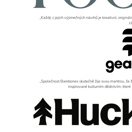
„Každý z jejich výjimečných návrhů je kreativní, originál
z
„Společnost Barebones skutečně žije svou mantrou, že živo
inspirované kulturním dědictvím, které