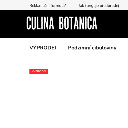
Přejít
Reklamační formulář
Jak funguje předprodej
na
obsah
VÝPRODEJ
Podzimní cibuloviny
VÝPRODEJ