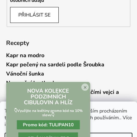
osobních údajů
PŘIHLÁSIT SE
Recepty
Kapr na modro
Kapr pečený na sardeli podle Šroubka
Vánoční šunka
Novoroční hrstkovka
×
NOVÁ KOLEKCE
Lehký bramborový salát s křepelčími vejci a
PODZIMNÍCH
kyselou okurkou
CIBULOVIN A HLÍZ
Tento web používá soubory cookie. Dalším procházením
👇Využijte na květiny promo kód na 10%
slevu👇
tohoto webu vyjadřujete souhlas s jejich používáním.. Více
informací
zde
.
Promo kód:
TULIPAN10
Vrácení zboží a reklamace
Kontaktní formulář