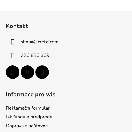
Z
á
Kontakt
p
a
shop
@
scrptd.com
t
í
226 886 369
Informace pro vás
Reklamační formulář
Jak funguje předprodej
Doprava a poštovné