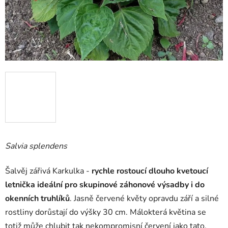
Salvia splendens
Šalvěj zářivá Karkulka -
rychle rostoucí dlouho kvetoucí
letnička ideální pro skupinové záhonové výsadby i do
okenních truhlíků
. Jasně červené květy opravdu září a silné
rostliny dorůstají do výšky 30 cm. Málokterá květina se
totiž může chlubit tak nekompromisní červení jako tato.