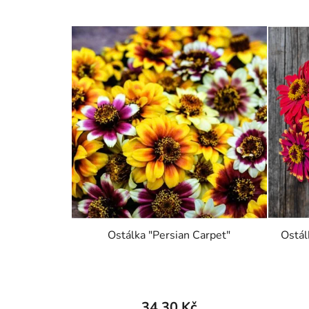
Ostálka "Persian Carpet"
Ostál
34,30 Kč