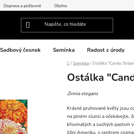
Doprava a poštovné
Obchodní podmínky
Podmínky ochra
Sadbový česnek
Semínka
Radost z úrody
Domů
/
Semínka
/
Ostálka "Candy Stripe
Ostálka "Cand
Zinnia elegans
Krásné pruhované květy jsou ozd
na plném slunci a očekávejte, ž
křovinatých a suchých pastvin v
Jižní Ameriku, s centrem rozman