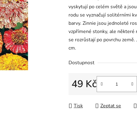
vyskytují po celém světě a jsou
rodu se vyznačují solitérními k
barvy. Zinnie jsou jednoleté ro
vzpřímené stonky, ale některé m
se rozrůstají po povrchu země.
cm.
Dostupnost
49 Kč
Měrná cena:
Tisk
Zeptat se