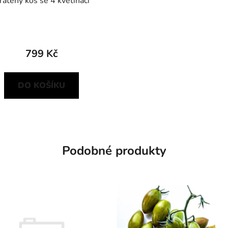
rátěný koš se 4 květináči
799 Kč
DO KOŠÍKU
Podobné produkty