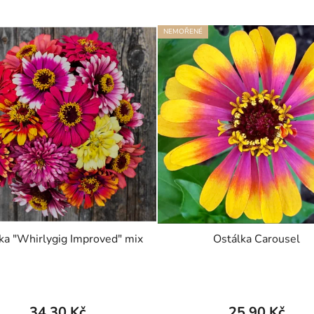
NEMOŘENÉ
ka "Whirlygig Improved" mix
Ostálka Carousel
34,30 Kč
25,90 Kč