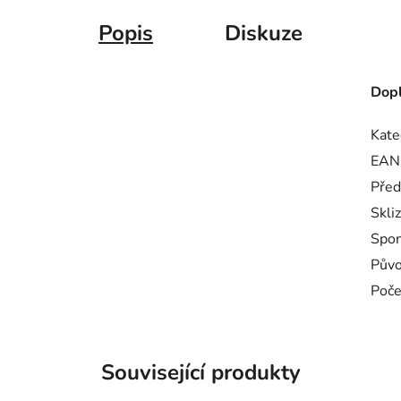
Popis
Diskuze
Dopl
Kate
EAN
Před
Skli
Spo
Pův
Poče
Související produkty