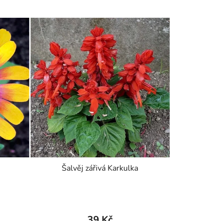
Šalvěj zářivá Karkulka
39 Kč