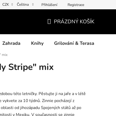
CZK
Čeština
Přihlášení
Registrace
ny osobních údajů
Povinné informace a odkazy ÚKZÚZ
Jak
PRÁZDNÝ KOŠÍK
NÁKUPNÍ
KOŠÍK
Zahrada
Knihy
Grilování & Terasa
Dárk
" mix
y Stripe" mix
obou této letničky. Pěstujte ji na jaře a v létě
e vykvete za 10 týdnů. Zinnie pocházejí z
 oblasti od jihozápadu Spojených států až po
itosti v Mexiku. V současnosti se zinnie