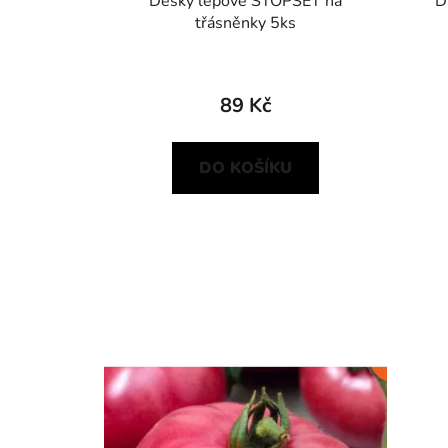
Desky lepové STOPSET na
D
třásněnky 5ks
89 Kč
DO KOŠÍKU