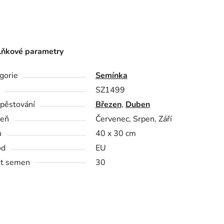
ňkové parametry
gorie
Semínka
SZ1499
pěstování
Březen
,
Duben
zeň
Červenec, Srpen, Září
n
40 x 30 cm
od
EU
t semen
30