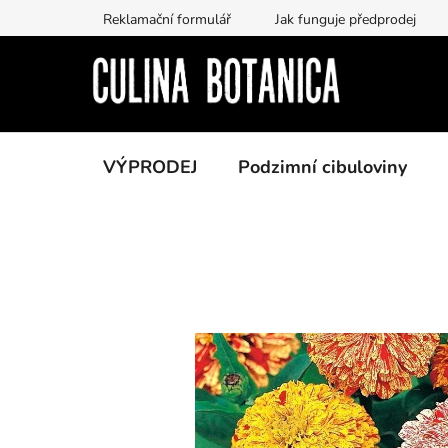
Přejít
Reklamační formulář
Jak funguje předprodej
na
obsah
VÝPRODEJ
Podzimní cibuloviny