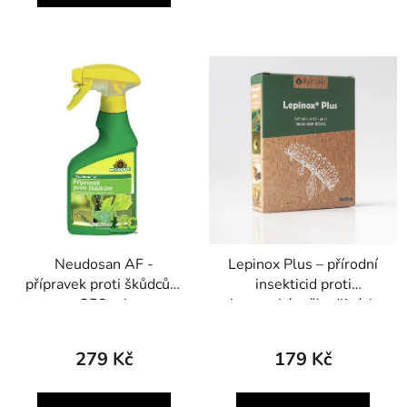
Neudosan AF -
Lepinox Plus – přírodní
přípravek proti škůdcům
insekticid proti
250 ml
housenkám škodlivých
motýlů
279 Kč
179 Kč