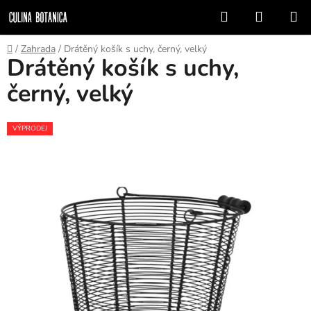
Přejít
Hledat
NÁKUP
na
KOŠÍK
obsah
Domů
/
Zahrada
/
Drátěný košík s uchy, černý, velký
Drátěný košík s uchy,
černý, velký
VÝPRODEJ