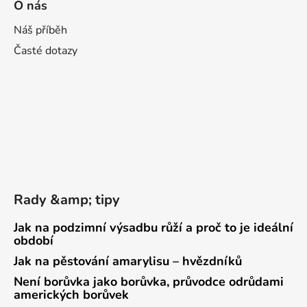
O nás
Náš příběh
Časté dotazy
Rady &amp; tipy
Jak na podzimní výsadbu růží a proč to je ideální
období
Jak na pěstování amarylisu – hvězdníků
Není borůvka jako borůvka, průvodce odrůdami
amerických borůvek