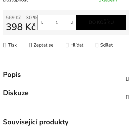
Dostupnost
Skladem
569 Kč
–30 %
DO KOŠÍKU
398 Kč
Měrná cena:
Tisk
Zeptat se
Hlídat
Sdílet
Popis
Diskuze
Související produkty