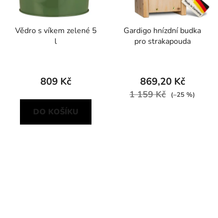
Vědro s víkem zelené 5
Gardigo hnízdní budka
l
pro strakapouda
809 Kč
869,20 Kč
1 159 Kč
(–25 %)
DO KOŠÍKU