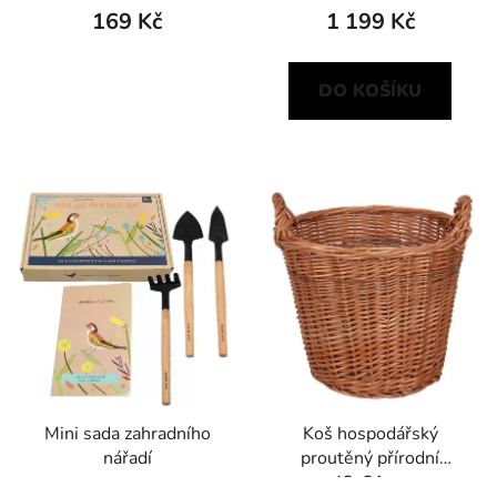
169 Kč
1 199 Kč
DO KOŠÍKU
Mini sada zahradního
Koš hospodářský
nářadí
proutěný přírodní
42x31cm