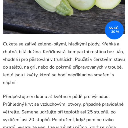
55 KČ
–30 %
Cuketa se zářivě zeleno-bílými, hladkými plody. Křehká a
chutná, bílá dužina. Keříčkovitá, kompaktní rostlina bez lián,
vhodná i pro pěstování v truhlících. Použití v čerstvém stavu
do salátů, na gril nebo do pokrmů připravovaných v troubě.
Jedlé jsou i květy, které se hodí například na smažení s
náplní.
Předpěstujte v dubnu až květnu v půdě pro výsadbu.
Průhledný kryt se vzduchovými otvory, případně pravidelně
větrejte. Semena udržujte při teplotě asi 25 stupňů, po
vyklíčení asi 20 stupňů. Po otužení, když pomine riziko
mrazů, vysazujte ven. Lze vysévat i přímo, když se půda