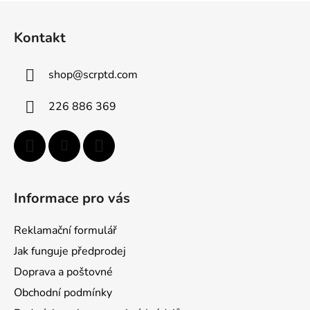
Z
á
Kontakt
p
a
shop
@
scrptd.com
t
í
226 886 369
Informace pro vás
Reklamační formulář
Jak funguje předprodej
Doprava a poštovné
Obchodní podmínky