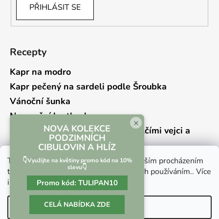
PŘIHLÁSIT SE
Recepty
Kapr na modro
Kapr pečený na sardeli podle Šroubka
Vánoční šunka
Novoroční hrstkovka
×
NOVÁ KOLEKCE
Lehký bramborový salát s křepelčími vejci a
PODZIMNÍCH
kyselou okurkou
CIBULOVIN A HLÍZ
Tento web používá soubory cookie. Dalším procházením
👇Využijte na květiny promo kód na 10%
slevu👇
tohoto webu vyjadřujete souhlas s jejich používáním.. Více
informací
zde
.
Promo kód:
TULIPAN10
Vrácení zboží a reklamace
Kontaktní formulář
CELÁ NABÍDKA ZDE
Nastavení