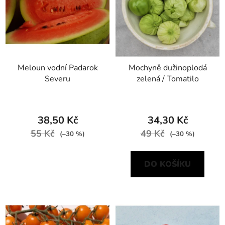
Meloun vodní Padarok
Mochyně dužinoplodá
Severu
zelená / Tomatilo
38,50 Kč
34,30 Kč
55 Kč
49 Kč
(–30 %)
(–30 %)
DO KOŠÍKU