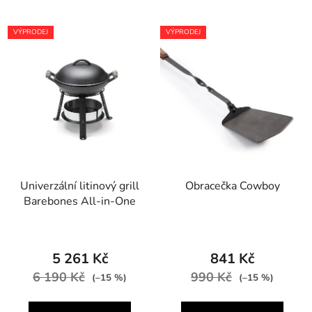
VÝPRODEJ
VÝPRODEJ
Univerzální litinový grill
Obracečka Cowboy
Barebones All-in-One
5 261 Kč
841 Kč
6 190 Kč
990 Kč
(–15 %)
(–15 %)