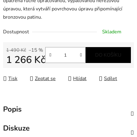
opatřena ručně opracovanou, vypalovanou nerezovou
úpravou, která vytváří povrchovou úpravu připomínající
bronzovou patinu.
Dostupnost
Skladem
1 490 Kč
–15 %
DO KOŠÍKU
1 266 Kč
Měrná cena:
Tisk
Zeptat se
Hlídat
Sdílet
Popis
Diskuze