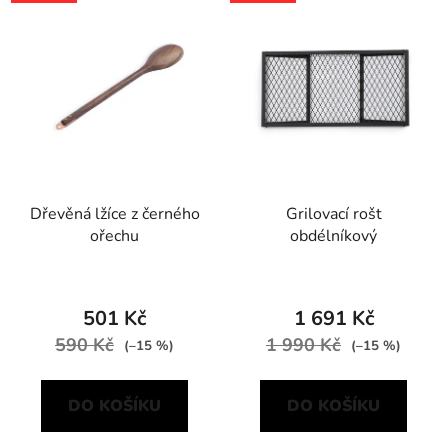
Dřevěná lžíce z černého
Grilovací rošt
ořechu
obdélníkový
501 Kč
1 691 Kč
590 Kč
1 990 Kč
(–15 %)
(–15 %)
DO KOŠÍKU
DO KOŠÍKU