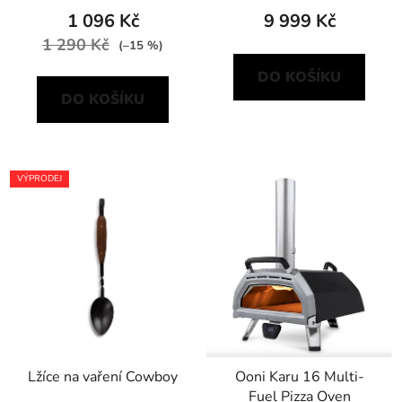
1 096 Kč
9 999 Kč
1 290 Kč
(–15 %)
DO KOŠÍKU
DO KOŠÍKU
VÝPRODEJ
Lžíce na vaření Cowboy
Ooni Karu 16 Multi-
Fuel Pizza Oven