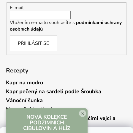
E-mail
Vložením e-mailu souhlasíte s
podmínkami ochrany
osobních údajů
PŘIHLÁSIT SE
Recepty
Kapr na modro
Kapr pečený na sardeli podle Šroubka
Vánoční šunka
Novoroční hrstkovka
×
NOVÁ KOLEKCE
Lehký bramborový salát s křepelčími vejci a
PODZIMNÍCH
kyselou okurkou
CIBULOVIN A HLÍZ