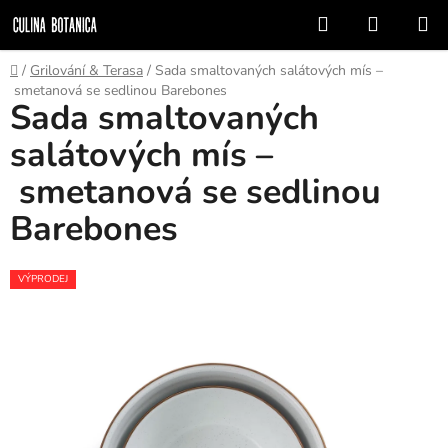
Přejít
Hledat
NÁKUP
na
KOŠÍK
obsah
Domů
/
Grilování & Terasa
/
Sada smaltovaných salátových mís –
smetanová se sedlinou Barebones
Sada smaltovaných
salátových mís –
smetanová se sedlinou
Barebones
VÝPRODEJ