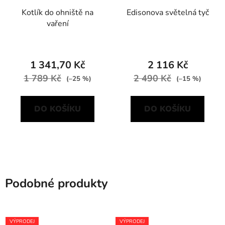
Kotlík do ohniště na
Edisonova světelná tyč
vaření
1 341,70 Kč
2 116 Kč
1 789 Kč
2 490 Kč
(–25 %)
(–15 %)
DO KOŠÍKU
DO KOŠÍKU
Podobné produkty
VÝPRODEJ
VÝPRODEJ