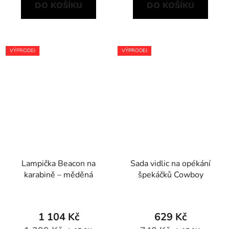
DO KOŠÍKU
DO KOŠÍKU
VÝPRODEJ
VÝPRODEJ
Lampička Beacon na
Sada vidlic na opékání
karabině – měděná
špekáčků Cowboy
1 104 Kč
629 Kč