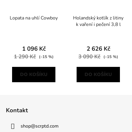
Lopata na uhlí Cowboy
Holandský kotlík z litiny
k vaření i pečení 3,8 l
1 096 Kč
2 626 Kč
1 290 Kč
3 090 Kč
(–15 %)
(–15 %)
DO KOŠÍKU
DO KOŠÍKU
Z
á
Kontakt
p
a
shop
@
scrptd.com
t