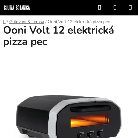
Přejít
Hledat
NÁKUP
na
KOŠÍK
obsah
Domů
/
Grilování & Terasa
/
Ooni Volt 12 elektrická pizza pec
Ooni Volt 12 elektrická
pizza pec