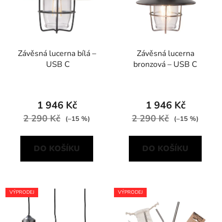
Závěsná lucerna bílá –
Závěsná lucerna
USB C
bronzová – USB C
1 946 Kč
1 946 Kč
2 290 Kč
2 290 Kč
(–15 %)
(–15 %)
DO KOŠÍKU
DO KOŠÍKU
VÝPRODEJ
VÝPRODEJ