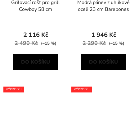
Grilovací rošt pro grill
Modrá pánev z uhlíkové
Cowboy 58 cm
oceli 23 cm Barebones
2 116 Kč
1 946 Kč
2 490 Kč
2 290 Kč
(–15 %)
(–15 %)
DO KOŠÍKU
DO KOŠÍKU
VÝPRODEJ
VÝPRODEJ