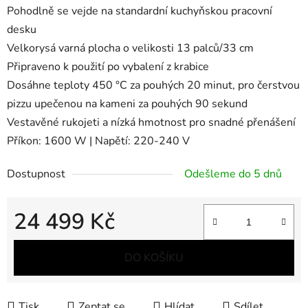
Pohodlně se vejde na standardní kuchyňskou pracovní
desku
Velkorysá varná plocha o velikosti 13 palců/33 cm
Připraveno k použití po vybalení z krabice
Dosáhne teploty 450 °C za pouhých 20 minut, pro čerstvou
pizzu upečenou na kameni za pouhých 90 sekund
Vestavěné rukojeti a nízká hmotnost pro snadné přenášení
Příkon: 1600 W | Napětí: 220-240 V
Dostupnost
Odešleme do 5 dnů
24 499 Kč
Měrná cena:
DO KOŠÍKU
Tisk
Zeptat se
Hlídat
Sdílet