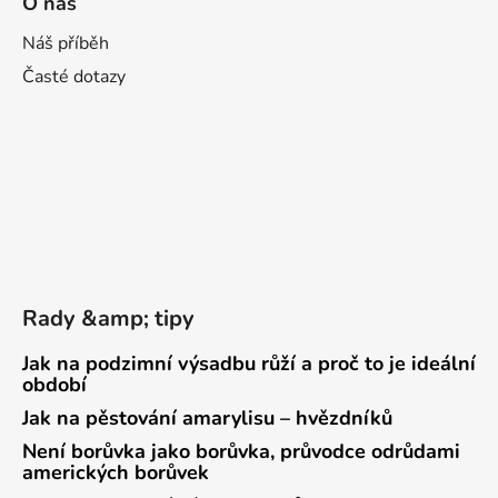
O nás
Náš příběh
Časté dotazy
Rady &amp; tipy
Jak na podzimní výsadbu růží a proč to je ideální
období
Jak na pěstování amarylisu – hvězdníků
Není borůvka jako borůvka, průvodce odrůdami
amerických borůvek