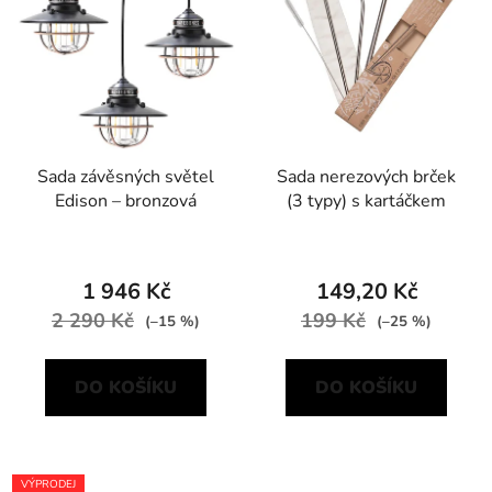
Sada závěsných světel
Sada nerezových brček
Edison – bronzová
(3 typy) s kartáčkem
1 946 Kč
149,20 Kč
2 290 Kč
199 Kč
(–15 %)
(–25 %)
DO KOŠÍKU
DO KOŠÍKU
VÝPRODEJ