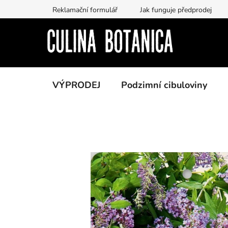
Přejít
Reklamační formulář
Jak funguje předprodej
na
obsah
VÝPRODEJ
Podzimní cibuloviny