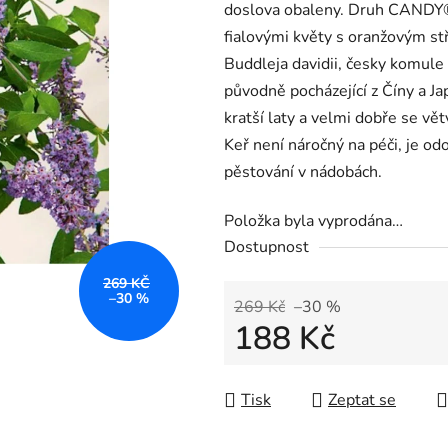
doslova obaleny. Druh CAND
fialovými květy s oranžovým st
Buddleja davidii, česky komule D
původně pocházející z Číny a J
kratší laty a velmi dobře se vě
Keř není náročný na péči, je o
pěstování v nádobách.
Položka byla vyprodána…
Dostupnost
269 KČ
–30 %
269 Kč
–30 %
188 Kč
Měrná cena:
Tisk
Zeptat se