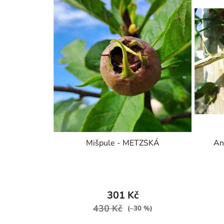
Mišpule - METZSKÁ
An
301 Kč
430 Kč
(–30 %)