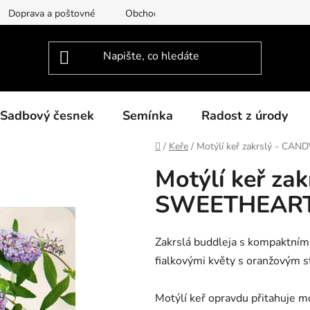
Doprava a poštovné
Obchodní podmínky
Podmínky ochra
Sadbový česnek
Semínka
Radost z úrody
Domů
/
Keře
/
Motýlí keř zakrslý - C
Motýlí keř za
SWEETHEAR
Zakrslá buddleja s kompaktním 
fialkovými květy s oranžovým 
Motýlí keř opravdu přitahuje mo