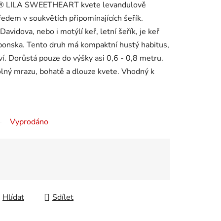
Y® LILA SWEETHEART kvete levandulově
ředem v soukvětích připomínajících šeřík.
avidova, nebo i motýlí keř, letní šeřík, je keř
aponska. Tento druh má kompaktní hustý habitus,
tví. Dorůstá pouze do výšky asi 0,6 - 0,8 metru.
dolný mrazu, bohatě a dlouze kvete. Vhodný k
Vyprodáno
Hlídat
Sdílet