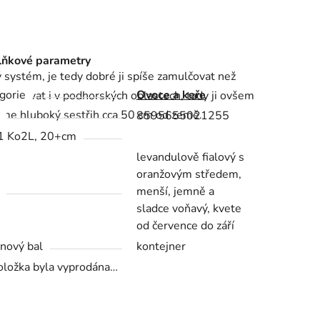
ňkové parametry
ystém, je tedy dobré ji spíše zamulčovat než
gorie
Ovoce a keře
 pěstovat i v podhorských oblastech, tady ji ovšem
deme hluboký sestřih cca 50 cm od země.
8595655021255
1 Ko2L, 20+cm
levandulově fialový s
oranžovým středem,
menší, jemně a
sladce voňavý, kvete
od července do září
nový bal
kontejner
oložka byla vyprodána…