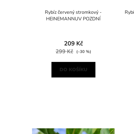
Rybíz červený stromkový -
Ryb
HEINEMANNUV POZDNÍ
209 Kč
299 Kč
(–30 %)
DO KOŠÍKU