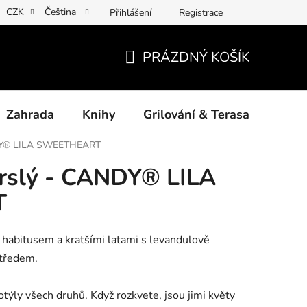
CZK
Čeština
Přihlášení
Registrace
ny osobních údajů
Povinné informace a odkazy ÚKZÚZ
Jak
PRÁZDNÝ KOŠÍK
NÁKUPNÍ
KOŠÍK
Zahrada
Knihy
Grilování & Terasa
Dárk
ANDY® LILA SWEETHEART
krslý - CANDY® LILA
T
habitusem a kratšími latami s levandulově
středem.
týly všech druhů. Když rozkvete, jsou jimi květy