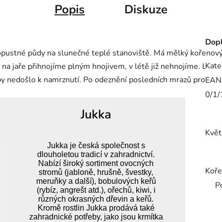
Popis
Diskuze
Dopl
ustné půdy na slunečné teplé stanoviště. Má mělký kořenový s
Kate
na jaře přihnojíme plným hnojivem, v létě již nehnojíme. Lze ji
 aby nedošlo k namrznutí. Po odeznění posledních mrazů prove
EAN
0/1/
Jukka
Květ
Jukka je česká společnost s
dlouholetou tradicí v zahradnictví.
Nabízí široký sortiment ovocných
Koře
stromů (jabloně, hrušně, švestky,
meruňky a další), bobulových keřů
P
(rybíz, angrešt atd.), ořechů, kiwi, i
různých okrasných dřevin a keřů.
Kromě rostlin Jukka prodává také
zahradnické potřeby, jako jsou krmítka